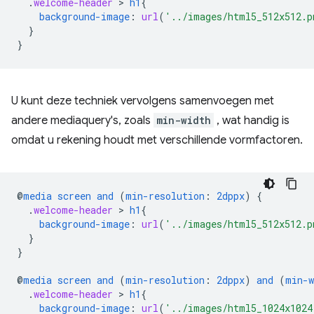
.
welcome-header
 > 
h1
{
background-image
:
url
(
'../images/html5_512x512.p
}
}
U kunt deze techniek vervolgens samenvoegen met
andere mediaquery's, zoals
min-width
, wat handig is
omdat u rekening houdt met verschillende vormfactoren.
@
media
screen
and
(
min-resolution
:
2dppx
)
{
.
welcome-header
 > 
h1
{
background-image
:
url
(
'../images/html5_512x512.p
}
}
@
media
screen
and
(
min-resolution
:
2dppx
)
and
(
min-w
.
welcome-header
 > 
h1
{
background-image
:
url
(
'../images/html5_1024x1024