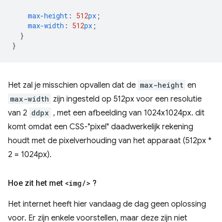
max-height
:
512
px
;
max-width
:
512
px
;
}
}
Het zal je misschien opvallen dat de
max-height
en
max-width
zijn ingesteld op 512px voor een resolutie
van 2
ddpx
, met een afbeelding van 1024x1024px. dit
komt omdat een CSS-"pixel" daadwerkelijk rekening
houdt met de pixelverhouding van het apparaat (512px *
2 = 1024px).
Hoe zit het met
<img
/
>
?
Het internet heeft hier vandaag de dag geen oplossing
voor. Er zijn enkele voorstellen, maar deze zijn niet