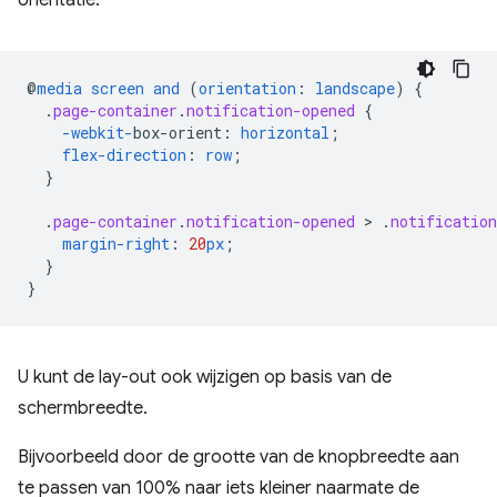
oriëntatie:
@
media
screen
and
(
orientation
:
landscape
)
{
.
page-container
.
notification-opened
{
-webkit-
box-orient
:
horizontal
;
flex-direction
:
row
;
}
.
page-container
.
notification-opened
 > 
.
notification
margin-right
:
20
px
;
}
}
U kunt de lay-out ook wijzigen op basis van de
schermbreedte.
Bijvoorbeeld door de grootte van de knopbreedte aan
te passen van 100% naar iets kleiner naarmate de