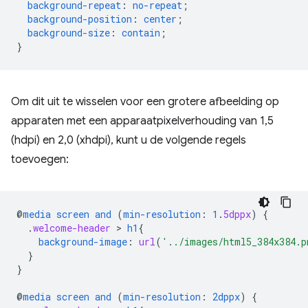
background-repeat
:
no-repeat
;
background-position
:
center
;
background-size
:
contain
;
}
Om dit uit te wisselen voor een grotere afbeelding op
apparaten met een apparaatpixelverhouding van 1,5
(hdpi) en 2,0 (xhdpi), kunt u de volgende regels
toevoegen:
@
media
screen
and
(
min-resolution
:
1
.
5dppx
)
{
.
welcome-header
 > 
h1
{
background-image
:
url
(
'../images/html5_384x384.p
}
}
@
media
screen
and
(
min-resolution
:
2dppx
)
{