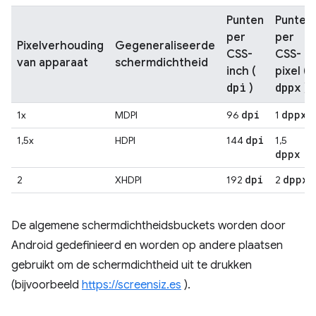
Punten
Punten
per
per
Pixelverhouding
Gegeneraliseerde
CSS-
CSS-
van apparaat
schermdichtheid
inch (
pixel (
dpi
dppx
)
)
dpi
dppx
1x
MDPI
96
1
dpi
1,5x
HDPI
144
1,5
dppx
dpi
dppx
2
XHDPI
192
2
De algemene schermdichtheidsbuckets worden door
Android gedefinieerd en worden op andere plaatsen
gebruikt om de schermdichtheid uit te drukken
(bijvoorbeeld
https://screensiz.es
).