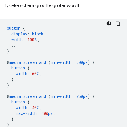
fysieke schermgrootte groter wordt.
button
{
display
:
block
;
width
:
100
%
;
...
}
@
media
screen
and
(
min-width
:
500px
)
{
button
{
width
:
60
%
;
}
}
@
media
screen
and
(
min-width
:
750px
)
{
button
{
width
:
40
%
;
max-width
:
400
px
;
}
}