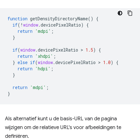
function
getDensityDirectoryName
()
{
if
(
!
window
.
devicePixelRatio
)
{
return
'mdpi'
;
}
if
(
window
.
devicePixelRatio
 > 
1.5
)
{
return
'xhdpi'
;
}
else
if
(
window
.
devicePixelRatio
 > 
1.0
)
{
return
'hdpi'
;
}
return
'mdpi'
;
}
Als alternatief kunt u de basis-URL van de pagina
wijzigen om de relatieve URL's voor afbeeldingen te
definiëren.