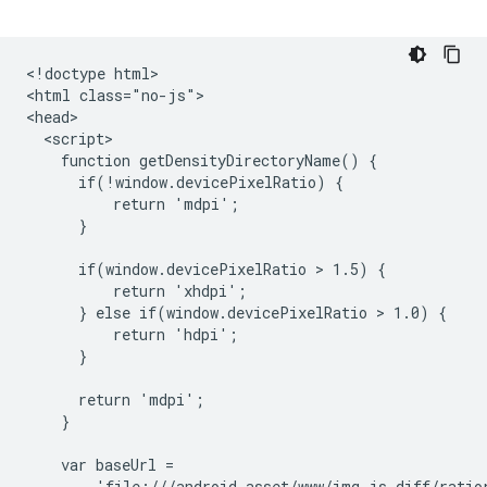
<!doctype html>

<html class="no-js">

<head>

  <script>

    function getDensityDirectoryName() {

      if(!window.devicePixelRatio) {

          return 'mdpi';

      }

      if(window.devicePixelRatio > 1.5) {

          return 'xhdpi';

      } else if(window.devicePixelRatio > 1.0) {

          return 'hdpi';

      }

      return 'mdpi';

    }

    var baseUrl =

        'file:///android_asset/www/img-js-diff/ratio