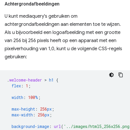
Achtergrondafbeeldingen
U kunt mediaquery's gebruiken om
achtergrondafbeeldingen aan elementen toe te wijzen.
Als u bijvoorbeeld een logoafbeelding met een grootte
van 256 bij 256 pixels heeft op een apparaat met een
pixelverhouding van 1,0, kunt u de volgende CSS-regels
gebruiken:
.
welcome-header
 > 
h1
{
flex
:
1
;
width
:
100
%
;
max-height
:
256
px
;
max-width
:
256
px
;
background-image
:
url
(
'../images/html5_256x256.png