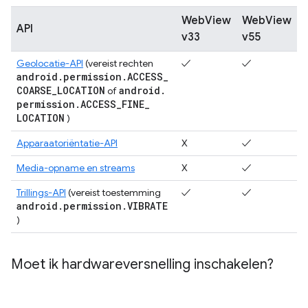
WebView
WebView
API
v33
v55
Geolocatie-API
(vereist rechten
✓
✓
android
.
permission
.
ACCESS
_
COARSE
_
LOCATION
android
.
of
permission
.
ACCESS
_
FINE
_
LOCATION
)
Apparaatoriëntatie-API
X
✓
Media-opname en streams
X
✓
Trillings-API
(vereist toestemming
✓
✓
android
.
permission
.
VIBRATE
)
Moet ik hardwareversnelling inschakelen?