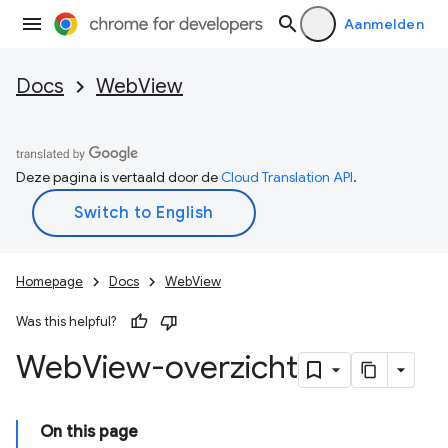
Aanmelden
Docs
WebView
Deze pagina is vertaald door de
Cloud Translation API
.
Homepage
Docs
WebView
Was this helpful?
Web
View-overzicht
On this page