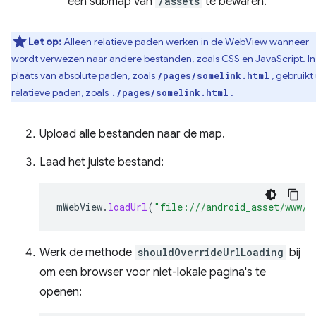
een submap van
/assets
te bewaren.
Let op:
Alleen relatieve paden werken in de WebView wanneer
wordt verwezen naar andere bestanden, zoals CSS en JavaScript. In
plaats van absolute paden, zoals
, gebruikt
/pages/somelink.html
relatieve paden, zoals
.
./pages/somelink.html
Upload alle bestanden naar de map.
Laad het juiste bestand:
mWebView
.
loadUrl
(
"file:///android_asset/www/i
Werk de methode
shouldOverrideUrlLoading
bij
om een ​​browser voor niet-lokale pagina's te
openen: