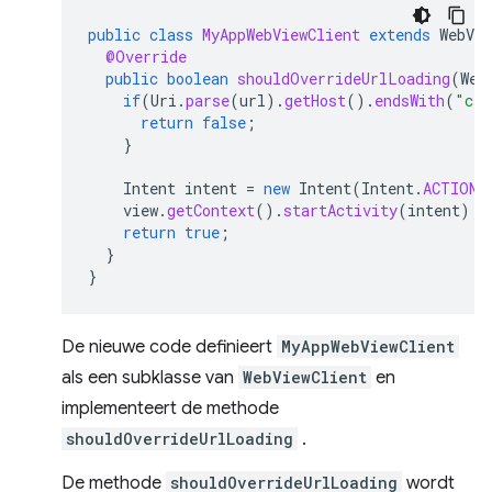
public
class
MyAppWebViewClient
extends
WebVie
@Override
public
boolean
shouldOverrideUrlLoading
(
Web
if
(
Uri
.
parse
(
url
).
getHost
().
endsWith
(
"css
return
false
;
}
Intent
intent
=
new
Intent
(
Intent
.
ACTION_
view
.
getContext
().
startActivity
(
intent
);
return
true
;
}
}
De nieuwe code definieert
MyAppWebViewClient
als een subklasse van
WebViewClient
en
implementeert de methode
shouldOverrideUrlLoading
.
De methode
shouldOverrideUrlLoading
wordt