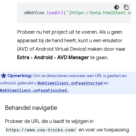
mWebView
.
loadUrl
(
"[https://beta.html5test.com
Probeer nu het project uit te voeren. Als u geen
apparaat bij de hand heeft, kunt u een emulator
(AVD of Android Virtual Device) maken door naar
Extra
>
Android
>
AVD Manager
te gaan.
Opmerking:
Om te detecteren wanneer een URL is gestart en
voltooid, gebruikt u
en
WebViewClient.onPageStarted
.
WebViewClient.onPageFinished
Behandel navigatie
Probeer de URL die u laadt te wijzigen in
https://www.css-tricks.com/
en voer uw toepassing