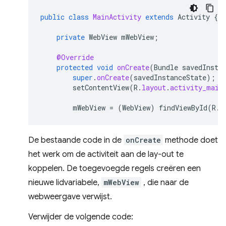
public
class
MainActivity
extends
Activity
{
private
WebView
mWebView
;
@Override
protected
void
onCreate
(
Bundle
savedInsta
super
.
onCreate
(
savedInstanceState
);
setContentView
(
R
.
layout
.
activity_main
mWebView
=
(
WebView
)
findViewById
(
R
.
i
De bestaande code in de
onCreate
methode doet
het werk om de activiteit aan de lay-out te
koppelen. De toegevoegde regels creëren een
nieuwe lidvariabele,
mWebView
, die naar de
webweergave verwijst.
Verwijder de volgende code: