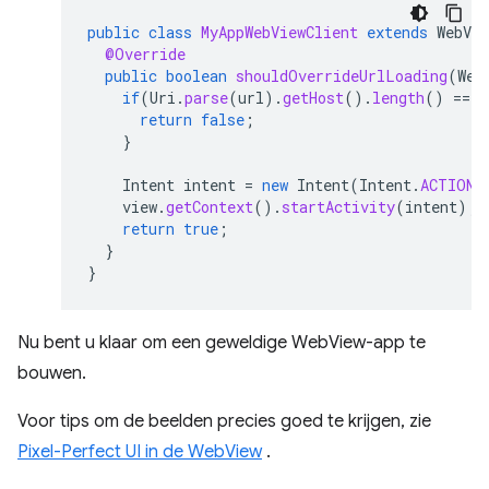
public
class
MyAppWebViewClient
extends
WebVie
@Override
public
boolean
shouldOverrideUrlLoading
(
Web
if
(
Uri
.
parse
(
url
).
getHost
().
length
()
==
0
return
false
;
}
Intent
intent
=
new
Intent
(
Intent
.
ACTION_
view
.
getContext
().
startActivity
(
intent
);
return
true
;
}
}
Nu bent u klaar om een ​​geweldige WebView-app te
bouwen.
Voor tips om de beelden precies goed te krijgen, zie
Pixel-Perfect UI in de WebView
.