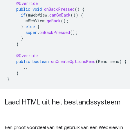
@Override
public
void
onBackPressed
()
{
if
(
mWebView
.
canGoBack
())
{
mWebView
.
goBack
();
}
else
{
super
.
onBackPressed
();
}
}
@Override
public
boolean
onCreateOptionsMenu
(
Menu
menu
)
{
...
}
}
Laad HTML uit het bestandssysteem
Een groot voordeel van het gebruik van een WebView in