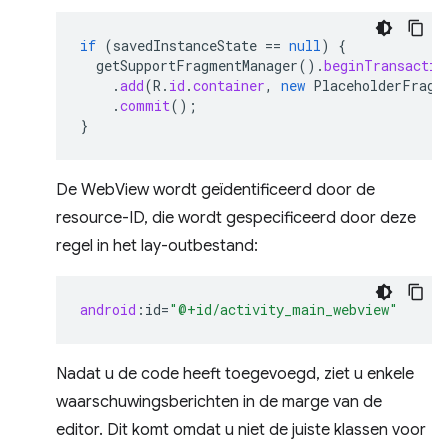
if
(
savedInstanceState
==
null
)
{
getSupportFragmentManager
().
beginTransactio
.
add
(
R
.
id
.
container
,
new
PlaceholderFragm
.
commit
();
}
De WebView wordt geïdentificeerd door de
resource-ID, die wordt gespecificeerd door deze
regel in het lay-outbestand:
android
:
id
=
"@+id/activity_main_webview"
Nadat u de code heeft toegevoegd, ziet u enkele
waarschuwingsberichten in de marge van de
editor. Dit komt omdat u niet de juiste klassen voor