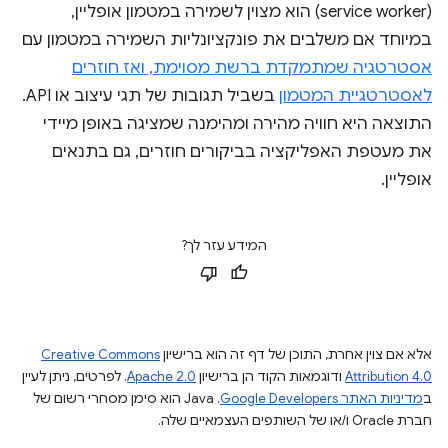
(service worker) הוא מצוין לשמירה במטמון אופליין,
במיוחד אם משלבים את פונקציונליות השמירה במטמון עם
אסטרטגיה שמתמקדת ברשת מסוימת, ואז חוזרים
לאסטרטגיית המטמון
בשביל תגובות של תגי עיצוב או API.
התוצאה היא חוויה מהירה ומהימנה שמציגה באופן מיידי
את מעטפת האפליקציה בביקורים חוזרים, גם בתנאים
אופליין.
המידע עזר לך?
אלא אם צוין אחרת, התוכן של דף זה הוא ברישיון
Creative Commons
Attribution 4.0
ודוגמאות הקוד הן ברישיון
Apache 2.0
. לפרטים, ניתן לעיין
ב
מדיניות האתר Google Developers‏
.‏ Java הוא סימן מסחרי רשום של
חברת Oracle ו/או של השותפים העצמאיים שלה.