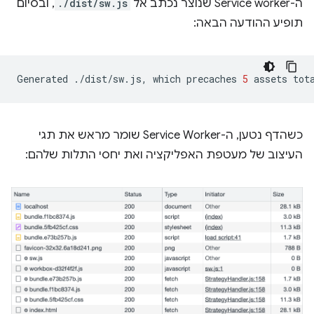
ה-Service worker שנוצר נכתב אל
./dist/sw.js
, ובסיום
תופיע ההודעה הבאה:
Generated
./dist/sw.js,
which
precaches
5
assets
tot
כשהדף נטען, ה-Service Worker שומר מראש את תגי
העיצוב של מעטפת האפליקציה ואת יחסי התלות שלהם: