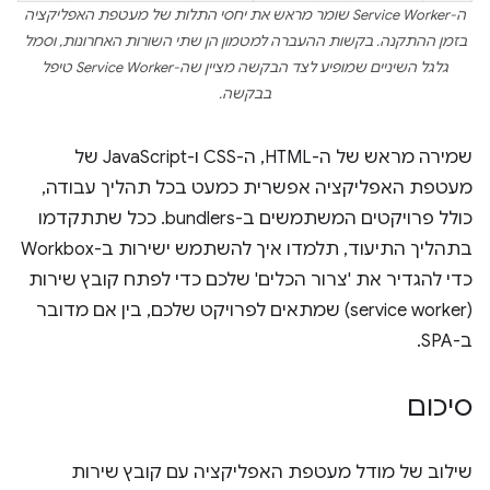
ה-Service Worker שומר מראש את יחסי התלות של מעטפת האפליקציה
בזמן ההתקנה. בקשות ההעברה למטמון הן שתי השורות האחרונות, וסמל
גלגל השיניים שמופיע לצד הבקשה מציין שה-Service Worker טיפל
בבקשה.
שמירה מראש של ה-HTML, ה-CSS ו-JavaScript של
מעטפת האפליקציה אפשרית כמעט בכל תהליך עבודה,
כולל פרויקטים המשתמשים ב-bundlers. ככל שתתקדמו
בתהליך התיעוד, תלמדו איך להשתמש ישירות ב-Workbox
כדי להגדיר את 'צרור הכלים' שלכם כדי לפתח קובץ שירות
(service worker) שמתאים לפרויקט שלכם, בין אם מדובר
ב-SPA.
סיכום
שילוב של מודל מעטפת האפליקציה עם קובץ שירות