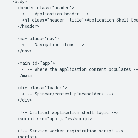
  <body>

    <header class="header">

      <!-- Application header -->

      <h1 class="header__title">Application Shell Exa
    </header>

    <nav class="nav">

      <!-- Navigation items -->

    </nav>

    <main id="app">

      <!-- Where the application content populates --
    </main>

    <div class="loader">

      <!-- Spinner/content placeholders -->

    </div>

    <!-- Critical application shell logic -->

    <script src="app.js"></script>

    <!-- Service worker registration script -->

    <script>
