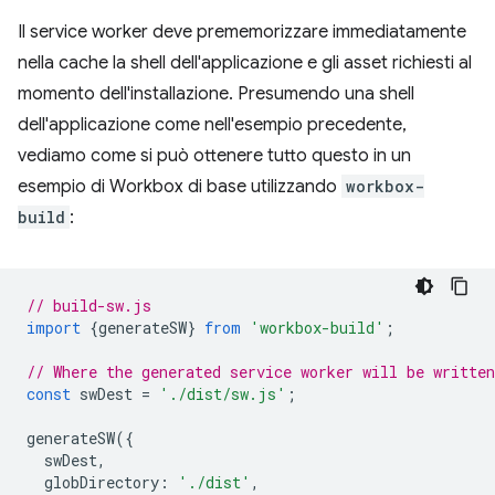
Il service worker deve prememorizzare immediatamente
nella cache la shell dell'applicazione e gli asset richiesti al
momento dell'installazione. Presumendo una shell
dell'applicazione come nell'esempio precedente,
vediamo come si può ottenere tutto questo in un
esempio di Workbox di base utilizzando
workbox-
build
:
// build-sw.js
import
{
generateSW
}
from
'workbox-build'
;
// Where the generated service worker will be writte
const
swDest
=
'./dist/sw.js'
;
generateSW
({
swDest
,
globDirectory
:
'./dist'
,