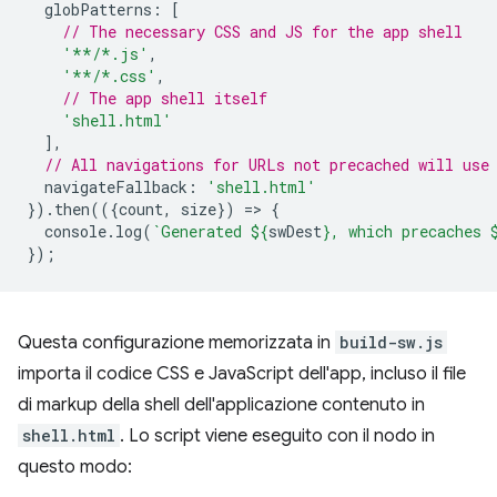
globPatterns
:
[
// The necessary CSS and JS for the app shell
'**/*.js'
,
'**/*.css'
,
// The app shell itself
'shell.html'
],
// All navigations for URLs not precached will use
navigateFallback
:
'shell.html'
}).
then
(({
count
,
size
})
=
>
{
console
.
log
(
`Generated 
${
swDest
}
, which precaches 
});
Questa configurazione memorizzata in
build-sw.js
importa il codice CSS e JavaScript dell'app, incluso il file
di markup della shell dell'applicazione contenuto in
shell.html
. Lo script viene eseguito con il nodo in
questo modo: