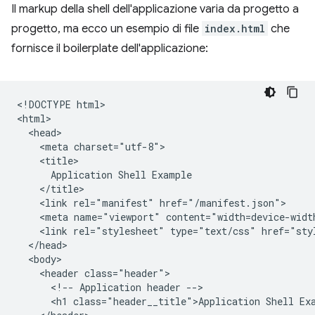
Il markup della shell dell'applicazione varia da progetto a
progetto, ma ecco un esempio di file
index.html
che
fornisce il boilerplate dell'applicazione:
​​<!DOCTYPE html>

<html>

  <head>

    <meta charset="utf-8">

    <title>

      Application Shell Example

    </title>

    <link rel="manifest" href="/manifest.json">

    <meta name="viewport" content="width=device-width
    <link rel="stylesheet" type="text/css" href="styl
  </head>

  <body>

    <header class="header">

      <!-- Application header -->

      <h1 class="header__title">Application Shell Exa