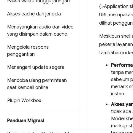
Paksa waktu tunggu jaringan
{i>Application 
Akses cache dari jendela
URL merupakan 
dilihat penggu
Menayangkan audio dan video
yang disimpan dalam cache
Meskipun shell
pekerja layanan
Mengelola respons
tambahan ini ke
penggantian
Performa 
Menangani update segera
tanpa meng
sebelum p
Mencoba ulang permintaan
menarik s
saat kembali online
instan.
Plugin Workbox
Akses yan
tidak ada
Model she
Panduan Migrasi
markup sh