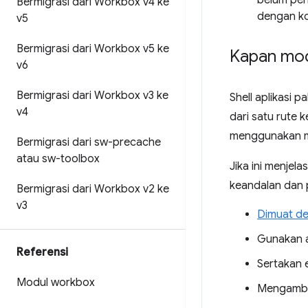
belum pern
Bermigrasi dari Workbox v4 ke
dengan ko
v5
Bermigrasi dari Workbox v5 ke
Kapan mode
v6
Bermigrasi dari Workbox v3 ke
Shell aplikasi
v4
dari satu rute 
menggunakan mo
Bermigrasi dari sw-precache
atau sw-toolbox
Jika ini menje
keandalan dan p
Bermigrasi dari Workbox v2 ke
v3
Dimuat d
Gunakan a
Referensi
Sertakan 
Modul workbox
Mengambil