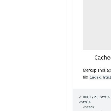
Markup shell ap
file
index.htm
​​<!DOCTYPE html>

<html>

  <head>
