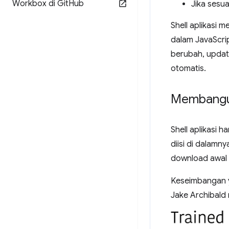
Workbox di Git
Hub
Jika sesu
Shell aplikasi 
dalam JavaScrip
berubah, updat
otomatis.
Membangun
Shell aplikasi 
diisi di dalamn
download awal
Keseimbangan y
Jake Archibald