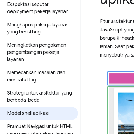
Ekspektasi seputar
deployment pekerja layanan
Fitur arsitektu
Menghapus pekerja layanan
JavaScript yang
yang berisi bug
berupa {i>head
Meningkatkan pengalaman
laman. Saat pek
pengembangan pekerja
menyebutnya
s
layanan
Memecahkan masalah dan
mencatat log
Strategi untuk arsitektur yang
berbeda-beda
Model shell aplikasi
Pramuat Navigasi untuk HTML
yang mengutamakan Jaringan