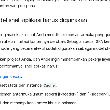
ah mereka kunjungi sebelumnya, shell aplikasi akan disajikan 
nten yang berguna.
l shell aplikasi harus digunakan
 paling masuk akal saat Anda memiliki elemen antarmuka peng
ke rute lain, tetapi kontennya berubah. Sebagian besar SPA 
del yang secara efektif sudah digunakan sebagai model shell
laskan project Anda, dan Anda ingin menambahkan pekerja lay
erformanya, shell aplikasi harus:
engan cepat
.
set statis dari instance
Cache
.
elemen antarmuka umum seperti {i>header<i} dan {i>sidebar<i},
 dan menampilkan konten khusus halaman.