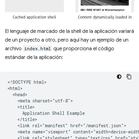
El lenguaje de marcado de la shell de la aplicación variará
de un proyecto a otro, pero aquí hay un ejemplo de un
archivo
index.html
que proporciona el código
estándar de la aplicación:
​​<!DOCTYPE html>

<html>

  <head>

    <meta charset="utf-8">

    <title>

      Application Shell Example

    </title>

    <link rel="manifest" href="/manifest.json">

    <meta name="viewport" content="width=device-width
    <link rel="stylesheet" type="text/css" href="styl