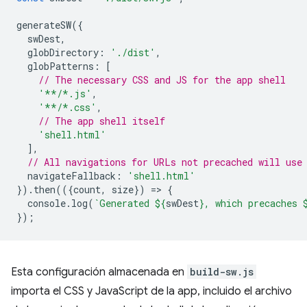
generateSW
({
swDest
,
globDirectory
:
'./dist'
,
globPatterns
:
[
// The necessary CSS and JS for the app shell
'**/*.js'
,
'**/*.css'
,
// The app shell itself
'shell.html'
],
// All navigations for URLs not precached will use
navigateFallback
:
'shell.html'
}).
then
(({
count
,
size
})
=
>
{
console
.
log
(
`Generated 
${
swDest
}
, which precaches 
});
Esta configuración almacenada en
build-sw.js
importa el CSS y JavaScript de la app, incluido el archivo