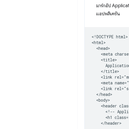
มาร์กอัป Applica
แอปพลิเคชัน
​​<!DOCTYPE html>

<html>

  <head>

    <meta charse
    <title>

      Applicatio
    </title>

    <link rel="m
    <meta name="
    <link rel="s
  </head>

  <body>

    <header clas
      <!-- Appli
      <h1 class=
    </header>
