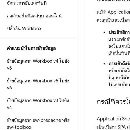
จัดการการอัปเดตทันที
แม้ว่า Applicati
ส่งคำขอซ้ำเมื่อกลับมาออนไลน์
ล่วงหน้าและเนื้อหา
ปลั๊กอิน Workbox
ประสิทธิภา
แรก มาร์กอ
ลงในแคชได้
คําแนะนําในการย้ายข้อมูล
เกิดขึ้นทันท
ย้ายข้อมูลจาก Workbox v4 ไปยัง
การเข้าถึง
v5
หรือเข้าถึง
ปัญหานี้ด้ว
ย้ายข้อมูลจาก Workbox v5 ไปยัง
ไม่เคยเข้า
v6
กรณีที่ควรใ
ย้ายข้อมูลจาก Workbox v3 ไปยัง
v4
Application Shell
ย้ายข้อมูลจาก sw-precache หรือ
เป็นเนื้อหา SPA ส
sw-toolbox