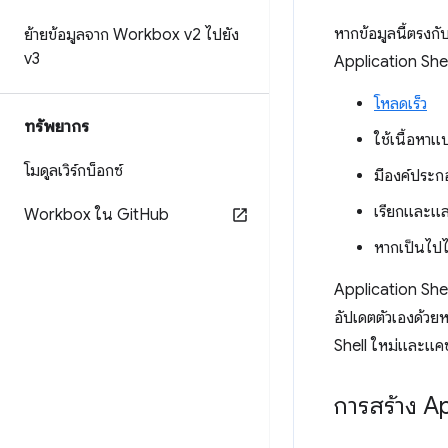
หากข้อมูลนี้ตรงก
ย้ายข้อมูลจาก Workbox v2 ไปยัง
v3
Application Shel
โหลดเร็ว
ทรัพยากร
ใช้เนื้อหา
โมดูลเวิร์กบ็อกซ์
มีองค์ประก
เรียกและแส
Workbox ใน Git
Hub
หากเป็นไปไ
Application Shel
อัปเดตตัวเองด้วย
Shell ใหม่และแคช
การสร้าง Ap