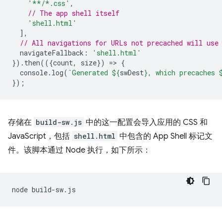
'**/*.css'
,
// The app shell itself
'shell.html'
],
// All navigations for URLs not precached will use
navigateFallback
:
'shell.html'
}).
then
(({
count
,
size
})
=
>
{
console
.
log
(
`Generated 
${
swDest
}
, which precaches 
});
存储在
build-sw.js
中的这一配置会导入应用的 CSS 和
JavaScript，包括
shell.html
中包含的 App Shell 标记文
件。该脚本通过 Node 执行，如下所示：
node