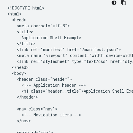
​​<!DOCTYPE html>

<html>

  <head>

    <meta charset="utf-8">

    <title>

      Application Shell Example

    </title>

    <link rel="manifest" href="/manifest.json">

    <meta name="viewport" content="width=device-width
    <link rel="stylesheet" type="text/css" href="styl
  </head>

  <body>

    <header class="header">

      <!-- Application header -->

      <h1 class="header__title">Application Shell Exa
    </header>

    <nav class="nav">

      <!-- Navigation items -->

    </nav>

    <main id="app">
