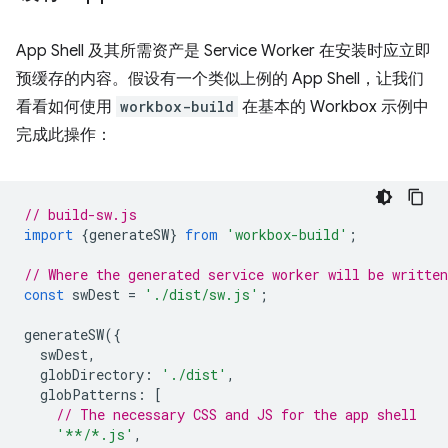
App Shell 及其所需资产是 Service Worker 在安装时应立即
预缓存的内容。假设有一个类似上例的 App Shell，让我们
看看如何使用
workbox-build
在基本的 Workbox 示例中
完成此操作：
// build-sw.js
import
{
generateSW
}
from
'workbox-build'
;
// Where the generated service worker will be writte
const
swDest
=
'./dist/sw.js'
;
generateSW
({
swDest
,
globDirectory
:
'./dist'
,
globPatterns
:
[
// The necessary CSS and JS for the app shell
'**/*.js'
,