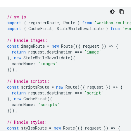
// sw.js
import
{
registerRoute
,
Route
}
from
'workbox-routin
import
{
CacheFirst
,
StaleWhileRevalidate
}
from
'wo
// Handle images:
const
imageRoute
=
new
Route
(({
request
})
=
>
{
return
request
.
destination
===
'image'
},
new
StaleWhileRevalidate
({
cacheName
:
'images'
}));
// Handle scripts:
const
scriptsRoute
=
new
Route
(({
request
})
=
>
{
return
request
.
destination
===
'script'
;
},
new
CacheFirst
({
cacheName
:
'scripts'
}));
// Handle styles:
const
stylesRoute
=
new
Route
(({
request
})
=
>
{