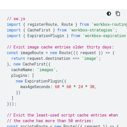
// sw.js
import
{
registerRoute
,
Route
}
from
'workbox-routin
import
{
CacheFirst
}
from
'workbox-strategies'
;
import
{
ExpirationPlugin
}
from
'workbox-expiration
// Evict image cache entries older thirty days:
const
imageRoute
=
new
Route
(({
request
})
=
>
{
return
request
.
destination
===
'image'
;
},
new
CacheFirst
({
cacheName
:
'images'
,
plugins
:
[
new
ExpirationPlugin
({
maxAgeSeconds
:
60
*
60
*
24
*
30
,
})
]
}));
// Evict the least-used script cache entries when
// the cache has more than 50 entries:
const
scriptsRoute
=
new
Route
(({
request
})
=
>
{