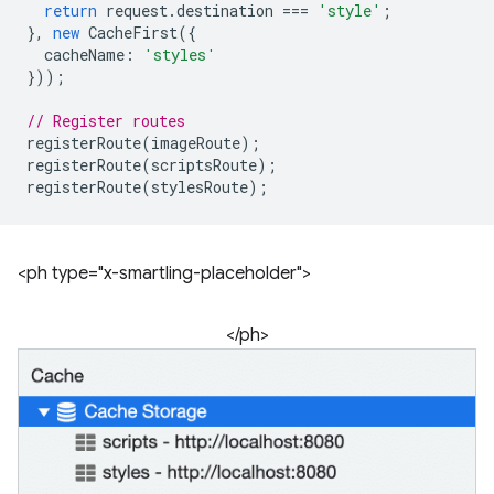
return
request
.
destination
===
'style'
;
},
new
CacheFirst
({
cacheName
:
'styles'
}));
// Register routes
registerRoute
(
imageRoute
);
registerRoute
(
scriptsRoute
);
registerRoute
(
stylesRoute
);
<ph type="x-smartling-placeholder">
</ph>