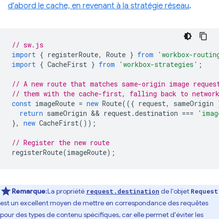
d'abord le cache, en revenant à la stratégie réseau
.
// sw.js
import
{
registerRoute
,
Route
}
from
'workbox-routin
import
{
CacheFirst
}
from
'workbox-strategies'
;
// A new route that matches same-origin image reques
// them with the cache-first, falling back to networ
const
imageRoute
=
new
Route
(({
request
,
sameOrigin
return
sameOrigin
 && 
request
.
destination
===
'imag
},
new
CacheFirst
());
// Register the new route
registerRoute
(
imageRoute
);
Remarque
:La propriété
de l'objet
request.destination
Request
est un excellent moyen de mettre en correspondance des requêtes
pour des types de contenu spécifiques, car elle permet d'éviter les