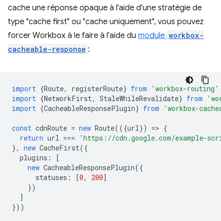
cache une réponse opaque à l'aide d'une stratégie de
type "cache first" ou "cache uniquement", vous pouvez
forcer Workbox à le faire à l'aide du
module
workbox-
cacheable-response
:
import
{
Route
,
registerRoute
}
from
'workbox-routing'
import
{
NetworkFirst
,
StaleWhileRevalidate
}
from
'wo
import
{
CacheableResponsePlugin
}
from
'workbox-cache
const
cdnRoute
=
new
Route
(({
url
})
=
>
{
return
url
===
'https://cdn.google.com/example-scr
},
new
CacheFirst
({
plugins
:
[
new
CacheableResponsePlugin
({
statuses
:
[
0
,
200
]
})
]
}))