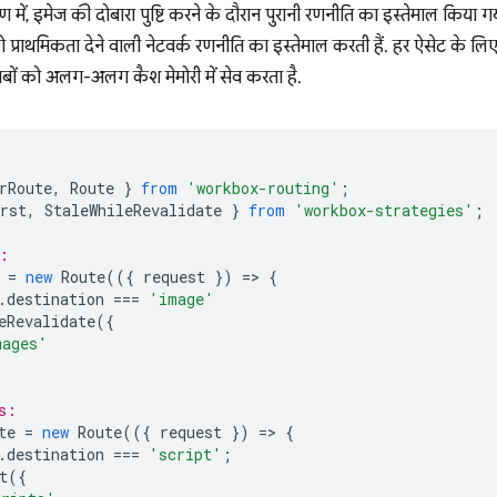
 में, इमेज की दोबारा पुष्टि करने के दौरान पुरानी रणनीति का इस्तेमाल किय
ो प्राथमिकता देने वाली नेटवर्क रणनीति का इस्तेमाल करती हैं. हर ऐसेट के ल
जवाबों को अलग-अलग कैश मेमोरी में सेव करता है.
rRoute
,
Route
}
from
'workbox-routing'
;
rst
,
StaleWhileRevalidate
}
from
'workbox-strategies'
;
:
=
new
Route
(({
request
})
=
>
{
.
destination
===
'image'
eRevalidate
({
mages'
s:
te
=
new
Route
(({
request
})
=
>
{
.
destination
===
'script'
;
t
({