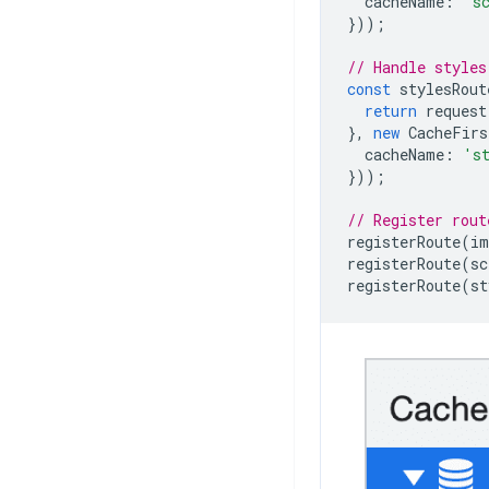
cacheName
:
's
}));
// Handle styles
const
stylesRout
return
request
},
new
CacheFirs
cacheName
:
's
}));
// Register rout
registerRoute
(
im
registerRoute
(
sc
registerRoute
(
st