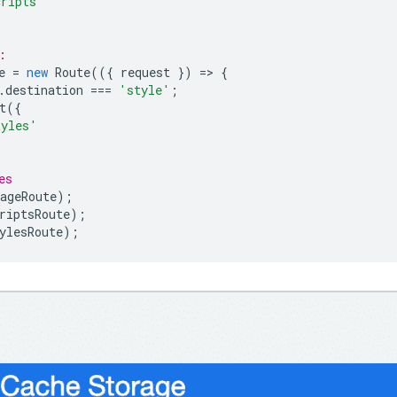
cripts'
:
e
=
new
Route
(({
request
})
=
>
{
.
destination
===
'style'
;
t
({
tyles'
es
ageRoute
);
riptsRoute
);
ylesRoute
);