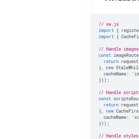
// sw.js
import
{
registe
import
{
CacheFi
// Handle images
const
imageRoute
return
request
},
new
StaleWhil
cacheName
:
'i
}));
// Handle script
const
scriptsRou
return
request
},
new
CacheFirs
cacheName
:
's
}));
// Handle styles