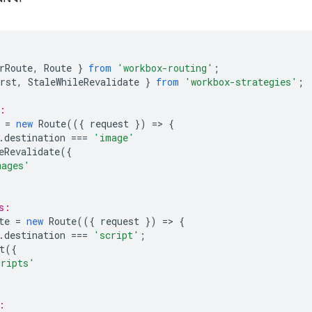
rRoute
,
Route
}
from
'workbox-routing'
;
rst
,
StaleWhileRevalidate
}
from
'workbox-strategies'
;
:
=
new
Route
(({
request
})
=
>
{
.
destination
===
'image'
eRevalidate
({
mages'
s:
te
=
new
Route
(({
request
})
=
>
{
.
destination
===
'script'
;
t
({
cripts'
: