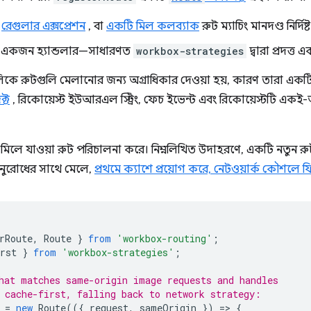
,
রেগুলার এক্সপ্রেশন
, বা
একটি মিল কলব্যাক
রুট ম্যাচিং মানদণ্ড নির্দি
য একজন হ্যান্ডলার—সাধারণত
workbox-strategies
দ্বারা প্রদত্
কে রুটগুলি মেলানোর জন্য অগ্রাধিকার দেওয়া হয়, কারণ তারা একটি প
্ট
, রিকোয়েস্ট ইউআরএল স্ট্রিং, ফেচ ইভেন্ট এবং রিকোয়েস্টটি একই-
র মিলে যাওয়া রুট পরিচালনা করে। নিম্নলিখিত উদাহরণে, একটি নতুন র
ুরোধের সাথে মেলে,
প্রথমে ক্যাশে প্রয়োগ করে, নেটওয়ার্ক কৌশলে
rRoute
,
Route
}
from
'workbox-routing'
;
rst
}
from
'workbox-strategies'
;
hat matches same-origin image requests and handles
 cache-first, falling back to network strategy:
=
new
Route
(({
request
,
sameOrigin
})
=
>
{