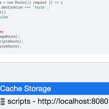
e
=
new
Route
(({
request
})
=
>
{
.
destination
===
'style'
;
t
({
tyles'
es
ageRoute
);
riptsRoute
);
ylesRoute
);