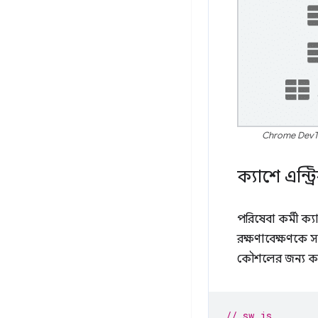
Chrome DevTool
ক্যাশে এন্ট
পরিষেবা কর্মী ক
রক্ষণাবেক্ষণকে
কৌশলের জন্য কনফ
// sw.js