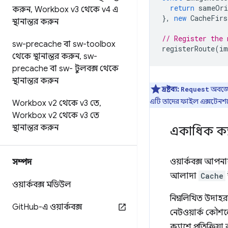
return
sameOri
করুন
,
Workbox v3 থেকে v4 এ
},
new
CacheFirs
স্থানান্তর করুন
// Register the 
sw-precache বা sw-toolbox
registerRoute
(
im
থেকে স্থানান্তর করুন
,
sw-
precache বা sw- টুলবক্স থেকে
স্থানান্তর করুন
দ্রষ্টব্য:
অবজেক
Request
এটি তাদের ফাইল এক্সটেনশনে
Workbox v2 থেকে v3 তে
,
Workbox v2 থেকে v3 তে
স্থানান্তর করুন
একাধিক ক্য
ওয়ার্কবক্স আপ
সম্পদ
আলাদা
Cache
ওয়ার্কবক্স মডিউল
নিম্নলিখিত উদাহর
Git
Hub-এ ওয়ার্কবক্স
নেটওয়ার্ক কৌশল
ক্যাশে প্রতিক্রিয়া