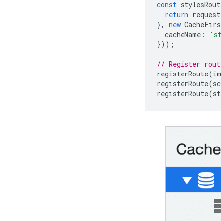
const
stylesRout
return
request
},
new
CacheFirs
cacheName
:
's
}));
// Register rout
registerRoute
(
im
registerRoute
(
sc
registerRoute
(
st