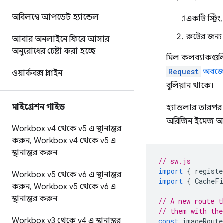
অবিলম্বে আপডেট হ্যান্ডেল
একটি স্ট্রিং
রুটের জন্
আবার অনলাইনে ফিরে আসার
অনুরোধের চেষ্টা করা হচ্ছে
মিল কলব্যাকগুলি
Request
অবজেক
ওয়ার্কবক্স প্লাগইন
বুলিয়ান থাকে।
মাইগ্রেশন গাইড
হ্যান্ডলার তারপ
অরিজিন ইমেজ অন
Workbox v4 থেকে v5 এ স্থানান্তর
করুন
,
Workbox v4 থেকে v5 এ
স্থানান্তর করুন
// sw.js
import
{
registe
Workbox v5 থেকে v6 এ স্থানান্তর
import
{
CacheFi
করুন
,
Workbox v5 থেকে v6 এ
স্থানান্তর করুন
// A new route t
// them with the
Workbox v3 থেকে v4 এ স্থানান্তর
const
imageRoute