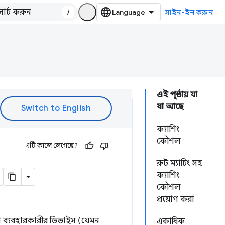
/
সাইন-ইন করুন
এই পৃষ্ঠায় যা
যা আছে
ক্যাশিং
কৌশল
এটি কাজে লেগেছে?
রুট ম্যাচিং সহ
ক্যাশিং
কৌশল
প্রয়োগ করা
বা ব্যবহারকারীর ডিভাইস (যেমন
একাধিক