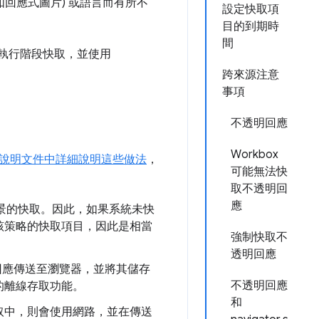
回應式圖片) 或語言而有所不
設定快取項
目的到期時
間
執行階段快取，並使用
跨來源注意
事項
不透明回應
Workbox
說明文件中詳細說明這些做法
，
可能無法快
取不透明回
應
背景的快取。因此，如果系統未快
該策略的快取項目，因此是相當
強制快取不
透明回應
回應傳送至瀏覽器，並將其儲存
不透明回應
的離線存取功能。
和
取中，則會使用網路，並在傳送