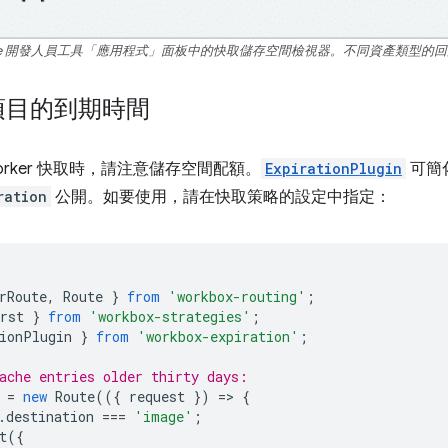
ome 開發人員工具「應用程式」面板中的快取儲存空間檢視器。不同資產類型的
項目的到期時間
e Worker 快取時，請注意儲存空間配額。
ExpirationPlugin
可簡
ration
公開。如要使用，請在快取策略的設定中指定：
rRoute
,
Route
}
from
'workbox-routing'
;
rst
}
from
'workbox-strategies'
;
ionPlugin
}
from
'workbox-expiration'
;
ache entries older thirty days:
=
new
Route
(({
request
})
=
>
{
.
destination
===
'image'
;
t
({