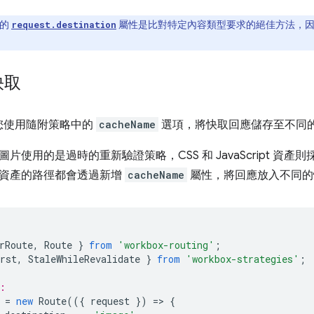
的
屬性是比對特定內容類型要求的絕佳方法，因
request.destination
快取
可讓您使用隨附策略中的
cacheName
選項，將快取回應儲存至不同
片使用的是過時的重新驗證策略，CSS 和 JavaScript 資
資產的路徑都會透過新增
cacheName
屬性，將回應放入不同的
rRoute
,
Route
}
from
'workbox-routing'
;
rst
,
StaleWhileRevalidate
}
from
'workbox-strategies'
;
:
=
new
Route
(({
request
})
=
>
{