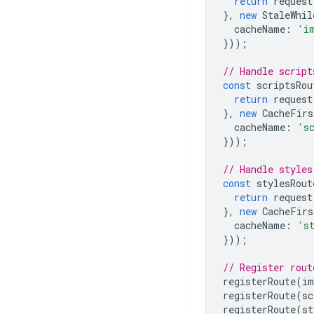
return
request
},
new
StaleWhil
cacheName
:
'i
}));
// Handle script
const
scriptsRou
return
request
},
new
CacheFirs
cacheName
:
's
}));
// Handle styles
const
stylesRout
return
request
},
new
CacheFirs
cacheName
:
's
}));
// Register rout
registerRoute
(
im
registerRoute
(
sc
registerRoute
(
st