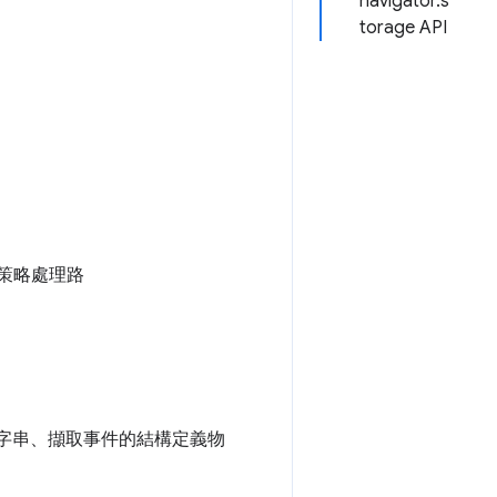
navigator.s
torage API
策略處理路
字串、擷取事件的結構定義物