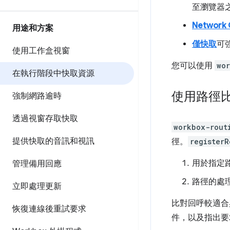
至瀏覽器
Network 
用途和方案
僅快取
可
使用工作盒視窗
您可以使用
wo
在執行階段中快取資源
使用路徑
強制網路逾時
透過視窗存取快取
workbox-rout
提供快取的音訊和視訊
徑。
registerR
用於指定
管理備用回應
路徑的處
立即處理更新
比對回呼較適合
恢復連線後重試要求
件，以及指出要