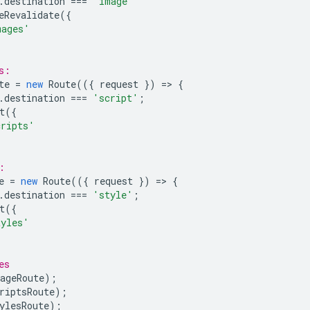
.
destination
===
'image'
eRevalidate
({
mages'
s:
te
=
new
Route
(({
request
})
=
>
{
.
destination
===
'script'
;
t
({
cripts'
:
e
=
new
Route
(({
request
})
=
>
{
.
destination
===
'style'
;
t
({
tyles'
es
ageRoute
);
riptsRoute
);
ylesRoute
);