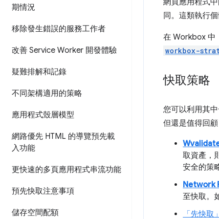
網頁應用程式中
期情況
同。這類執行個
移除發生錯誤的服務工作者
在 Workbox
改善 Service Worker 開發體驗
workbox-stra
疑難排解和記錄
快取策略
不同架構適用的策略
您可以利用其中
應用程式殼層模型
但還是值得回顧
網路優先 HTML 的導覽預先載
Wvalidate
入功能
取資產，
安全的策
更快速的多頁應用程式串流功能
Network F
預先快取注意事項
至快取。
儲存空間配額
「先快取