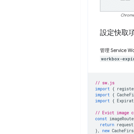
Chr
設定快取
管理 Servic
workbox-expi
// sw.js
import
{
registe
import
{
CacheFi
import
{
Expirat
// Evict image c
const
imageRoute
return
request
},
new
CacheFirs