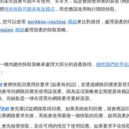
的某些資產可能不常使用、非常大，或是會因使用者的裝置 (例如
體
預先快取可能具有反模式
，而您應該改用執行階段快取。
 中，您可以使用
workbox-routing
模組
來比對路徑，處理資產的
tegies
模組
處理資產的快取策略。
一種內建的快取策略來處理大部分的資產路徑。
雖然我們提早在
：
I
會將快取回應用於要求 (如果有的話)，並透過網路回應更新
則會等待網路回應並使用該資產。因為這項策略會定期更新依賴
略。但缺點是一律在背景向網路要求素材資源。
irst
會先嘗試從網路取得回應。如果系統收到回應，就會將該
如果網路要求失敗，系統會使用最後一個快取的回應，啟用資產
」
會先檢查快取，並在可用的情況下使用回應。如果要求不在快