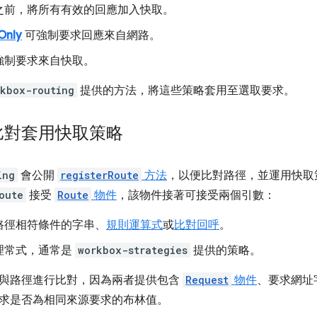
之前，將所有有效的回應加入快取。
Only
可強制要求回應來自網路。
強制要求來自快取。
rkbox-routing
提供的方法，將這些策略套用至選取要求。
比對套用快取策略
ing
會公開
registerRoute
方法
，以便比對路徑，並運用快取
oute
接受
Route
物件
，該物件接著可接受兩個引數：
路徑相符條件的字串、
規則運算式
或
比對回呼
。
理常式，通常是
workbox-strategies
提供的策略。
與路徑進行比對，因為兩者提供包含
Request
物件
、要求網址
求是否為相同來源要求的布林值。