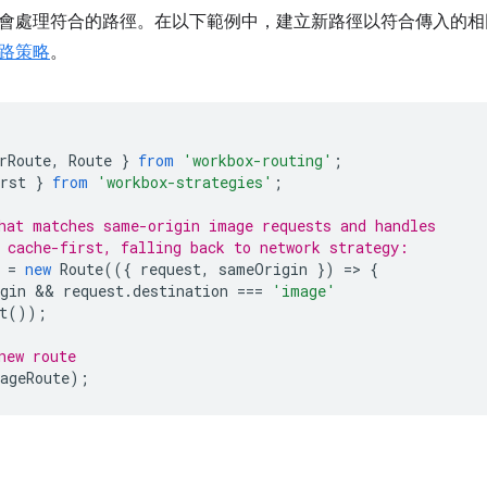
會處理符合的路徑。在以下範例中，建立新路徑以符合傳入的相
路策略
。
rRoute
,
Route
}
from
'workbox-routing'
;
rst
}
from
'workbox-strategies'
;
hat matches same-origin image requests and handles
 cache-first, falling back to network strategy:
=
new
Route
(({
request
,
sameOrigin
})
=
>
{
gin
 && 
request
.
destination
===
'image'
t
());
new route
ageRoute
);