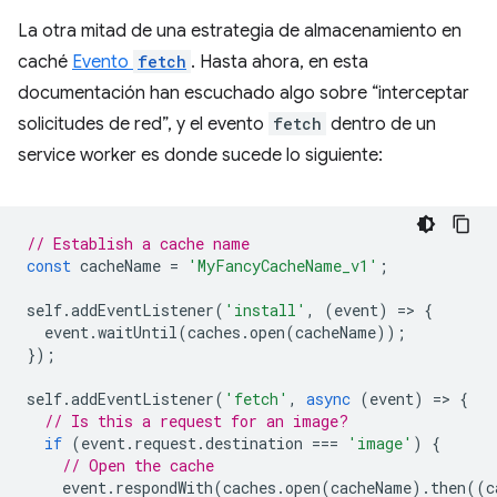
La otra mitad de una estrategia de almacenamiento en
caché
Evento
fetch
. Hasta ahora, en esta
documentación han escuchado algo sobre “interceptar
solicitudes de red”, y el evento
fetch
dentro de un
service worker es donde sucede lo siguiente:
// Establish a cache name
const
cacheName
=
'MyFancyCacheName_v1'
;
self
.
addEventListener
(
'install'
,
(
event
)
=
>
{
event
.
waitUntil
(
caches
.
open
(
cacheName
));
});
self
.
addEventListener
(
'fetch'
,
async
(
event
)
=
>
{
// Is this a request for an image?
if
(
event
.
request
.
destination
===
'image'
)
{
// Open the cache
event
.
respondWith
(
caches
.
open
(
cacheName
).
then
((
c