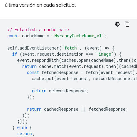
última versión en cada solicitud.
// Establish a cache name
const
cacheName
=
'MyFancyCacheName_v1'
;
self
.
addEventListener
(
'fetch'
,
(
event
)
=
>
{
if
(
event
.
request
.
destination
===
'image'
)
{
event
.
respondWith
(
caches
.
open
(
cacheName
).
then
((
c
return
cache
.
match
(
event
.
request
).
then
((
cached
const
fetchedResponse
=
fetch
(
event
.
request
)
cache
.
put
(
event
.
request
,
networkResponse
.
c
return
networkResponse
;
});
return
cachedResponse
||
fetchedResponse
;
});
}));
}
else
{
return
;