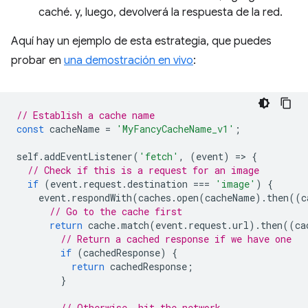
caché. y, luego, devolverá la respuesta de la red.
Aquí hay un ejemplo de esta estrategia, que puedes
probar en
una demostración en vivo
:
// Establish a cache name
const
cacheName
=
'MyFancyCacheName_v1'
;
self
.
addEventListener
(
'fetch'
,
(
event
)
=
>
{
// Check if this is a request for an image
if
(
event
.
request
.
destination
===
'image'
)
{
event
.
respondWith
(
caches
.
open
(
cacheName
).
then
((
c
// Go to the cache first
return
cache
.
match
(
event
.
request
.
url
).
then
((
ca
// Return a cached response if we have one
if
(
cachedResponse
)
{
return
cachedResponse
;
}
// Otherwise, hit the network