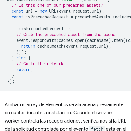
// Is this one of our precached assets?
const
url
=
new
URL
(
event
.
request
.
url
);
const
isPrecachedRequest
=
precachedAssets
.
include
if
(
isPrecachedRequest
)
{
// Grab the precached asset from the cache
event
.
respondWith
(
caches
.
open
(
cacheName
).
then
((
c
return
cache
.
match
(
event
.
request
.
url
);
}));
}
else
{
// Go to the network
return
;
}
});
Arriba, un array de elementos se almacena previamente
en caché durante la instalación. Cuando el service
worker controla las recuperaciones, verificamos si la URL
de la solicitud controlada por el evento
fetch
está en el