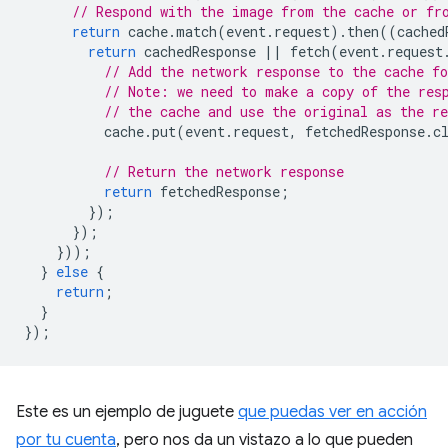
// Respond with the image from the cache or fr
return
cache
.
match
(
event
.
request
).
then
((
cached
return
cachedResponse
||
fetch
(
event
.
request
// Add the network response to the cache fo
// Note: we need to make a copy of the res
// the cache and use the original as the re
cache
.
put
(
event
.
request
,
fetchedResponse
.
c
// Return the network response
return
fetchedResponse
;
});
});
}));
}
else
{
return
;
}
});
Este es un ejemplo de juguete
que puedas ver en acción
por tu cuenta
, pero nos da un vistazo a lo que pueden