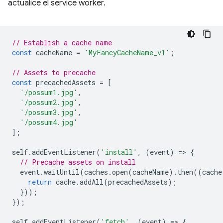
actualice el service worker.
// Establish a cache name
const
cacheName
=
'MyFancyCacheName_v1'
;
// Assets to precache
const
precachedAssets
=
[
'/possum1.jpg'
,
'/possum2.jpg'
,
'/possum3.jpg'
,
'/possum4.jpg'
];
self
.
addEventListener
(
'install'
,
(
event
)
=
>
{
// Precache assets on install
event
.
waitUntil
(
caches
.
open
(
cacheName
).
then
((
cache
return
cache
.
addAll
(
precachedAssets
);
}));
});
self
.
addEventListener
(
'fetch'
,
(
event
)
=
>
{