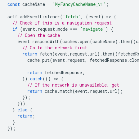
const
cacheName
=
'MyFancyCacheName_v1'
;
self
.
addEventListener
(
'fetch'
,
(
event
)
=
>
{
// Check if this is a navigation request
if
(
event
.
request
.
mode
===
'navigate'
)
{
// Open the cache
event
.
respondWith
(
caches
.
open
(
cacheName
).
then
((
c
// Go to the network first
return
fetch
(
event
.
request
.
url
).
then
((
fetchedR
cache
.
put
(
event
.
request
,
fetchedResponse
.
clo
return
fetchedResponse
;
}).
catch
(()
=
>
{
// If the network is unavailable, get
return
cache
.
match
(
event
.
request
.
url
);
});
}));
}
else
{
return
;
}
});