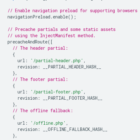
// Enable navigation preload for supporting browsers
navigationPreload
.
enable
();
// Precache partials and some static assets
// using the InjectManifest method.
precacheAndRoute
([
// The header partial:
{
url
:
'/partial-header.php'
,
revision
:
__PARTIAL_HEADER_HASH__
},
// The footer partial:
{
url
:
'/partial-footer.php'
,
revision
:
__PARTIAL_FOOTER_HASH__
},
// The offline fallback:
{
url
:
'/offline.php'
,
revision
:
__OFFLINE_FALLBACK_HASH__
},