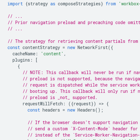
import
{
strategy
as
composeStrategies
}
from
'workbox
// ...
// Prior navigation preload and precaching code omit
// ...
// The strategy for retrieving content partials from
const
contentStrategy
=
new
NetworkFirst
({
cacheName
:
'content'
,
plugins
:
[
{
// NOTE: This callback will never be run if na
// preload is not supported, because the naviga
// request is dispatched while the service work
// booting up. This callback will only run if 
// preload is _not_ supported.
requestWillFetch
:
({
request
})
=
>
{
const
headers
=
new
Headers
();
// If the browser doesn't support navigation
// send a custom `X-Content-Mode` header for
// instead of the `Service-Worker-Navigation