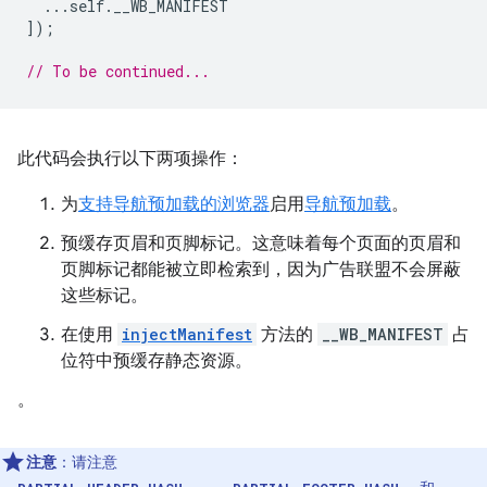
...
self
.
__WB_MANIFEST
]);
// To be continued...
此代码会执行以下两项操作：
为
支持导航预加载的浏览器
启用
导航预加载
。
预缓存页眉和页脚标记。这意味着每个页面的页眉和
页脚标记都能被立即检索到，因为广告联盟不会屏蔽
这些标记。
在使用
injectManifest
方法的
__WB_MANIFEST
占
位符中预缓存静态资源。
。
注意
：请注意