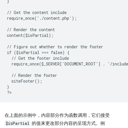
}
// Get the content include
require_once('./content.php');
// Render the content
content($isPartial);
// Figure out whether to render the footer
if ($isPartial === false) {
  // Get the footer include
  require_once($_SERVER['DOCUMENT_ROOT'] . '/includ
  // Render the footer
  siteFooter();
}
?
在上面的示例中，内容部分作为函数调用，它们接受
$isPartial
的值来更改部分内容的呈现方式。例