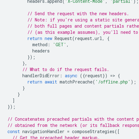
headers
.
append
(
'X-Content-Mode'
,
'partial'
);
// Send the request with the new headers.
// Note: if you're using a static site gener
// both full pages and content partials rathe
// (as this example assumes), you'll need to
return
new
Request
(
request
.
url
,
{
method
:
'GET'
,
headers
});
},
// What to do if the request fails.
handlerDidError
:
async
({
request
})
=
>
{
return
await
matchPrecache
(
'/offline.php'
);
}
}
]
});
// Concatenates precached partials with the content p
// obtained from the network (or its fallback respon
const
navigationHandler
=
composeStrategies
([
// Get the precached header markup.