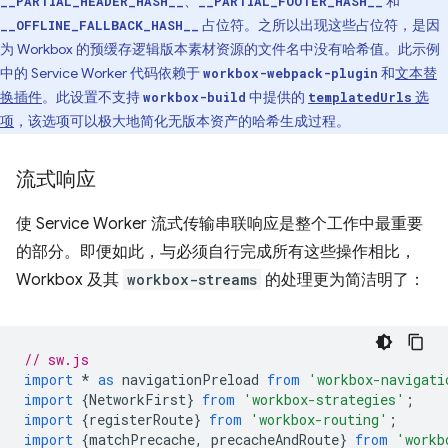
、
和
__PARTIAL_HEADER_HASH__
__PARTIAL_FOOTER_HASH__
占位符。之所以出现这些占位符，是因
__OFFLINE_FALLBACK_HASH__
为 Workbox 的预缓存逻辑版本素材资源的文件名中没有哈希值。此示例
中的 Service Worker 代码依赖于
和
文本替
workbox-webpack-plugin
换插件
。此设置不支持
中提供的
选
workbox-build
templatedUrls
项
，该选项可以极大地简化无版本资产的哈希生成过程。
流式响应
使 Service Worker 流式传输串联响应是整个工作中最重要
的部分。即便如此，与必须自行完成所有这些操作相比，
Workbox 及其
workbox-streams
的处理更为简洁明了：
// sw.js
import
*
as
navigationPreload
from
'workbox-navigati
import
{
NetworkFirst
}
from
'workbox-strategies'
;
import
{
registerRoute
}
from
'workbox-routing'
;
import
{
matchPrecache
,
precacheAndRoute
}
from
'workb