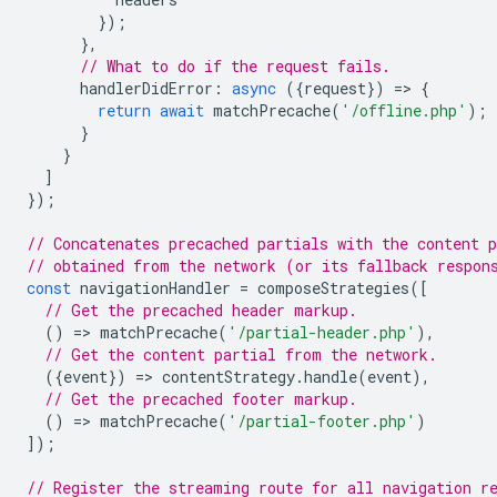
});
},
// What to do if the request fails.
handlerDidError
:
async
({
request
})
=
>
{
return
await
matchPrecache
(
'/offline.php'
);
}
}
]
});
// Concatenates precached partials with the content p
// obtained from the network (or its fallback respon
const
navigationHandler
=
composeStrategies
([
// Get the precached header markup.
()
=
>
matchPrecache
(
'/partial-header.php'
),
// Get the content partial from the network.
({
event
})
=
>
contentStrategy
.
handle
(
event
),
// Get the precached footer markup.
()
=
>
matchPrecache
(
'/partial-footer.php'
)
]);
// Register the streaming route for all navigation r