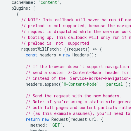
cacheName
:
'content'
,
plugins
:
[
{
// NOTE: This callback will never be run if na
// preload is not supported, because the naviga
// request is dispatched while the service work
// booting up. This callback will only run if 
// preload is _not_ supported.
requestWillFetch
:
({
request
})
=
>
{
const
headers
=
new
Headers
();
// If the browser doesn't support navigation
// send a custom `X-Content-Mode` header for
// instead of the `Service-Worker-Navigation
headers
.
append
(
'X-Content-Mode'
,
'partial'
);
// Send the request with the new headers.
// Note: if you're using a static site gener
// both full pages and content partials rathe
// (as this example assumes), you'll need to
return
new
Request
(
request
.
url
,
{
method
:
'GET'
,
headers