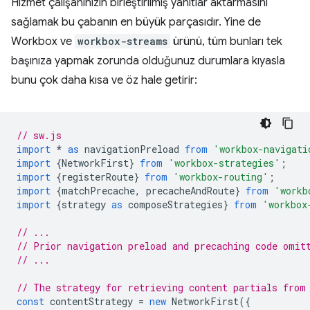
Hizmet çalışanınızın birleştirilmiş yanıtlar aktarmasını
sağlamak bu çabanın en büyük parçasıdır. Yine de
Workbox ve
workbox-streams
ürünü, tüm bunları tek
başınıza yapmak zorunda olduğunuz durumlara kıyasla
bunu çok daha kısa ve öz hale getirir:
// sw.js
import
*
as
navigationPreload
from
'workbox-navigati
import
{
NetworkFirst
}
from
'workbox-strategies'
;
import
{
registerRoute
}
from
'workbox-routing'
;
import
{
matchPrecache
,
precacheAndRoute
}
from
'workb
import
{
strategy
as
composeStrategies
}
from
'workbox
// ...
// Prior navigation preload and precaching code omit
// ...
// The strategy for retrieving content partials from
const
contentStrategy
=
new
NetworkFirst
({