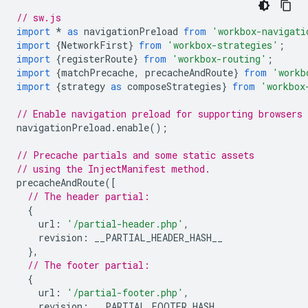
// sw.js
import
*
as
navigationPreload
from
'workbox-navigati
import
{
NetworkFirst
}
from
'workbox-strategies'
;
import
{
registerRoute
}
from
'workbox-routing'
;
import
{
matchPrecache
,
precacheAndRoute
}
from
'workb
import
{
strategy
as
composeStrategies
}
from
'workbox
// Enable navigation preload for supporting browsers
navigationPreload
.
enable
();
// Precache partials and some static assets
// using the InjectManifest method.
precacheAndRoute
([
// The header partial:
{
url
:
'/partial-header.php'
,
revision
:
__PARTIAL_HEADER_HASH__
},
// The footer partial:
{
url
:
'/partial-footer.php'
,
revision
:
__PARTIAL_FOOTER_HASH__