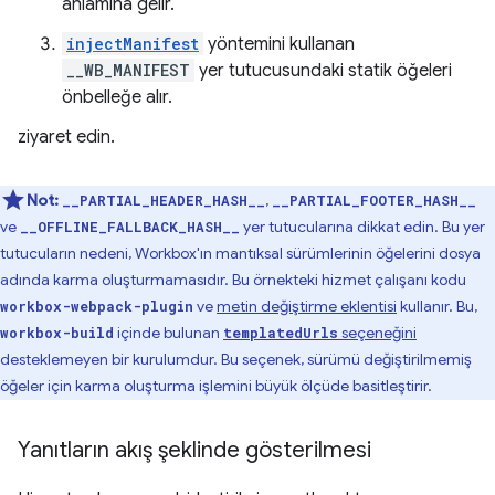
anlamına gelir.
injectManifest
yöntemini kullanan
__WB_MANIFEST
yer tutucusundaki statik öğeleri
önbelleğe alır.
ziyaret edin.
Not:
,
__PARTIAL_HEADER_HASH__
__PARTIAL_FOOTER_HASH__
ve
yer tutucularına dikkat edin. Bu yer
__OFFLINE_FALLBACK_HASH__
tutucuların nedeni, Workbox'ın mantıksal sürümlerinin öğelerini dosya
adında karma oluşturmamasıdır. Bu örnekteki hizmet çalışanı kodu
ve
metin değiştirme eklentisi
kullanır. Bu,
workbox-webpack-plugin
içinde bulunan
seçeneğini
workbox-build
templatedUrls
desteklemeyen bir kurulumdur. Bu seçenek, sürümü değiştirilmemiş
öğeler için karma oluşturma işlemini büyük ölçüde basitleştirir.
Yanıtların akış şeklinde gösterilmesi