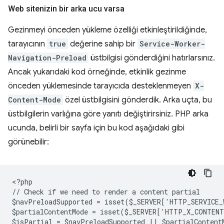
Web sitenizin bir arka ucu varsa
Gezinmeyi önceden yükleme özelliği etkinleştirildiğinde,
tarayıcının
true
değerine sahip bir
Service-Worker-
Navigation-Preload
üstbilgisi gönderdiğini hatırlarsınız.
Ancak yukarıdaki kod örneğinde, etkinlik gezinme
önceden yüklemesinde tarayıcıda desteklenmeyen
X-
Content-Mode
özel üstbilgisini gönderdik. Arka uçta, bu
üstbilgilerin varlığına göre yanıtı değiştirirsiniz. PHP arka
ucunda, belirli bir sayfa için bu kod aşağıdaki gibi
görünebilir:
<
?php
// Check if we need to render a content partial
$navPreloadSupported = isset($_SERVER['HTTP_SERVICE
$partialContentMode = isset($_SERVER['HTTP_X_CONTEN
$isPartial = $navPreloadSupported || $partialContent