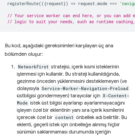
registerRoute
(({
request
})
=
>
request
.
mode
===
'navig
// Your service worker can end here, or you can add 
// logic to suit your needs, such as runtime caching
Bu kod, aşağıdaki gereksinimleri karşılayan üç ana
bölümden oluşur:
NetworkFirst
stratejisi, içerik kısmi isteklerinin
işlenmesi için kullanılır. Bu strateji kullanıldığında,
gezinme önceden yüklenmesini desteklemeyen (ve
dolayısıyla
Service-Worker-Navigation-Preload
üstbilgisi göndermeyen) tarayıcılar için
X-Content-
Mode
istek üst bilgisi ayarlanıp ayarlanmayacağını
işleyen özel bir eklentinin yanı sıra içerik kısmilerini
içerecek özel bir
content
önbellek adı belirtilir. Bu
eklenti, geçerli istek için önbelleğe alınmış hiçbir
sürümün saklanmaması durumunda içeriğin