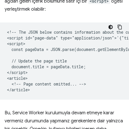
ağdan gelen içerik bölümüne satır içi bir
<script>
öğesi
yerleştirmek olabilir:
<!-- The JSON below contains information about the cu
<script id="page-data" type="application/json">'{"ti
<script>

  const pageData = JSON.parse(document.getElementByI
  // Update the page title

  document.title = pageData.title;

</script>

<article>

  <!-- Page content omitted... -->

Bu, Service Worker kurulumuyla devam etmeye karar
vermeniz durumunda yapmanız gerekenlere dair yalnızca