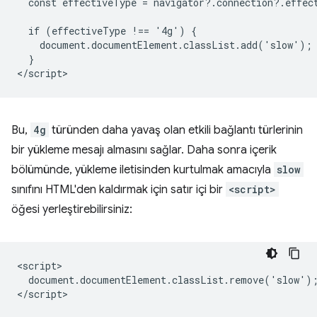
  const effectiveType = navigator?.connection?.effect
  if (effectiveType !== '4g') {

    document.documentElement.classList.add('slow');

  }

Bu,
4g
türünden daha yavaş olan etkili bağlantı türlerinin
bir yükleme mesajı almasını sağlar. Daha sonra içerik
bölümünde, yükleme iletisinden kurtulmak amacıyla
slow
sınıfını HTML'den kaldırmak için satır içi bir
<script>
öğesi yerleştirebilirsiniz:
<script>

  document.documentElement.classList.remove('slow');