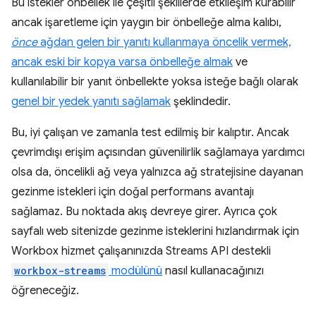
Bu istekler önbellek ile çeşitli şekillerde etkileşim kurabilir
ancak işaretleme için yaygın bir önbelleğe alma kalıbı,
önce
ağdan gelen bir yanıtı kullanmaya öncelik vermek,
ancak eski bir kopya varsa önbelleğe almak
ve
kullanılabilir bir yanıt önbellekte yoksa isteğe bağlı olarak
genel bir yedek yanıtı sağlamak
şeklindedir.
Bu, iyi çalışan ve zamanla test edilmiş bir kalıptır. Ancak
çevrimdışı erişim açısından güvenilirlik sağlamaya yardımcı
olsa da, öncelikli ağ veya yalnızca ağ stratejisine dayanan
gezinme istekleri için doğal performans avantajı
sağlamaz. Bu noktada akış devreye girer. Ayrıca çok
sayfalı web sitenizde gezinme isteklerini hızlandırmak için
Workbox hizmet çalışanınızda Streams API destekli
workbox-streams
modülünü
nasıl kullanacağınızı
öğreneceğiz.