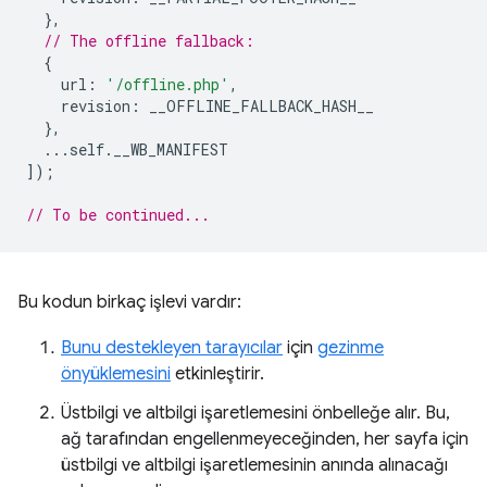
},
// The offline fallback:
{
url
:
'/offline.php'
,
revision
:
__OFFLINE_FALLBACK_HASH__
},
...
self
.
__WB_MANIFEST
]);
// To be continued...
Bu kodun birkaç işlevi vardır:
Bunu destekleyen tarayıcılar
için
gezinme
önyüklemesini
etkinleştirir.
Üstbilgi ve altbilgi işaretlemesini önbelleğe alır. Bu,
ağ tarafından engellenmeyeceğinden, her sayfa için
üstbilgi ve altbilgi işaretlemesinin anında alınacağı