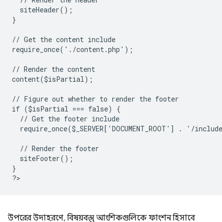
  siteHeader();
}
// Get the content include
require_once('./content.php');
// Render the content
content($isPartial);
// Figure out whether to render the footer
if ($isPartial === false) {
  // Get the footer include
  require_once($_SERVER['DOCUMENT_ROOT'] . '/includ
  // Render the footer
  siteFooter();
}
?
উপরের উদাহরণে, বিষয়বস্তু আংশিকগুলিকে ফাংশন হিসাবে