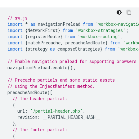
// sw.js
import
*
as
navigationPreload
from
'workbox-navigati
import
{
NetworkFirst
}
from
'workbox-strategies'
;
import
{
registerRoute
}
from
'workbox-routing'
;
import
{
matchPrecache
,
precacheAndRoute
}
from
'workb
import
{
strategy
as
composeStrategies
}
from
'workbox
// Enable navigation preload for supporting browsers
navigationPreload
.
enable
();
// Precache partials and some static assets
// using the InjectManifest method.
precacheAndRoute
([
// The header partial:
{
url
:
'/partial-header.php'
,
revision
:
__PARTIAL_HEADER_HASH__
},
// The footer partial:
{