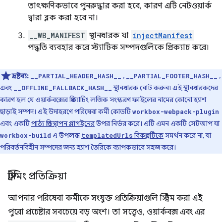
তাৎক্ষণিকভাবে পুনরুদ্ধার করা হবে, কারণ এটি নেটওয়ার্ক
দ্বারা ব্লক করা হবে না।
__WB_MANIFEST
স্থানধারক যা
injectManifest
পদ্ধতি ব্যবহার করে স্ট্যাটিক সম্পদগুলিকে প্রিক্যাচ করে।
দ্রষ্টব্য:
,
,
__PARTIAL_HEADER_HASH__
__PARTIAL_FOOTER_HASH__
এবং
স্থানধারক নোট করুন৷ এই স্থানধারকদের
__OFFLINE_FALLBACK_HASH__
কারণ হল যে ওয়ার্কবক্সের প্রিক্যাচিং লজিক সংস্করণ ফাইলের নামের কোনো হ্যাশ
ছাড়াই সম্পদ। এই উদাহরণে পরিষেবা কর্মী কোডটি
workbox-webpack-plugin
এবং একটি
পাঠ্য প্রতিস্থাপন প্লাগইনের
উপর নির্ভর করে। এটি এমন একটি সেটআপ যা
এ উপলব্ধ
বিকল্পটিকে
সমর্থন করে না, যা
workbox-build
templatedUrls
পরিবর্তনবিহীন সম্পদের জন্য হ্যাশ তৈরিকে ব্যাপকভাবে সহজ করে।
স্ট্রিমিং প্রতিক্রিয়া
আপনার পরিষেবা কর্মীকে সংযুক্ত প্রতিক্রিয়াগুলি স্ট্রিম করা এই
পুরো প্রচেষ্টার সবচেয়ে বড় অংশ। তা সত্ত্বেও, ওয়ার্কবক্স এবং এর