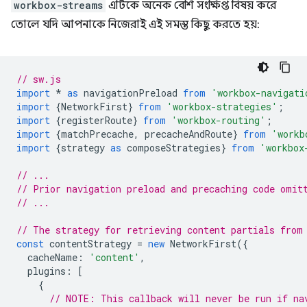
workbox-streams
এটিকে অনেক বেশি সংক্ষিপ্ত বিষয় করে
তোলে যদি আপনাকে নিজেরাই এই সমস্ত কিছু করতে হয়:
// sw.js
import
*
as
navigationPreload
from
'workbox-navigati
import
{
NetworkFirst
}
from
'workbox-strategies'
;
import
{
registerRoute
}
from
'workbox-routing'
;
import
{
matchPrecache
,
precacheAndRoute
}
from
'workb
import
{
strategy
as
composeStrategies
}
from
'workbox
// ...
// Prior navigation preload and precaching code omit
// ...
// The strategy for retrieving content partials from
const
contentStrategy
=
new
NetworkFirst
({
cacheName
:
'content'
,
plugins
:
[
{
// NOTE: This callback will never be run if na