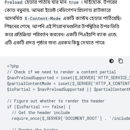
Preload
হেডার পাঠায় যার মান
true
। যাইহোক, উপরের
কোড নমুনায়, আমরা ইভেন্ট নেভিগেশন প্রিলোড ব্রাউজারে
অসমর্থিত
X-Content-Mode
একটি কাস্টম হেডার পাঠিয়েছি।
পিছনের শেষে, আপনি এই শিরোনামগুলির উপস্থিতির উপর ভিত্তি
করে প্রতিক্রিয়া পরিবর্তন করবেন। একটি পিএইচপি ব্যাক এন্ডে,
এটি একটি প্রদত্ত পৃষ্ঠার জন্য এরকম কিছু দেখতে পারে:
<
?php
// Check if we need to render a content partial
$navPreloadSupported = isset($_SERVER['HTTP_SERVICE
$partialContentMode = isset($_SERVER['HTTP_X_CONTEN
$isPartial = $navPreloadSupported || $partialContent
// Figure out whether to render the header
if ($isPartial === false) {
  // Get the header include
  require_once($_SERVER['DOCUMENT_ROOT'] . '/includ
  // Render the header