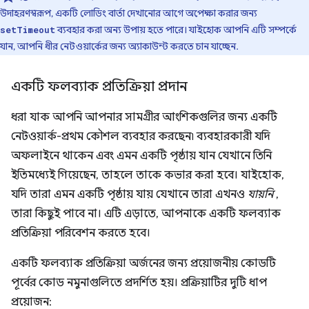
উদাহরণস্বরূপ, একটি লোডিং বার্তা দেখানোর আগে অপেক্ষা করার জন্য
ব্যবহার করা অন্য উপায় হতে পারে। যাইহোক আপনি এটি সম্পর্কে
setTimeout
যান, আপনি ধীর নেটওয়ার্কের জন্য অ্যাকাউন্ট করতে চান যাচ্ছেন.
একটি ফলব্যাক প্রতিক্রিয়া প্রদান
ধরা যাক আপনি আপনার সামগ্রীর আংশিকগুলির জন্য একটি
নেটওয়ার্ক-প্রথম কৌশল ব্যবহার করছেন৷ ব্যবহারকারী যদি
অফলাইনে থাকেন এবং এমন একটি পৃষ্ঠায় যান যেখানে তিনি
ইতিমধ্যেই গিয়েছেন, তাহলে তাকে কভার করা হবে। যাইহোক,
যদি তারা এমন একটি পৃষ্ঠায় যায় যেখানে তারা এখনও
যায়নি
,
তারা কিছুই পাবে না। এটি এড়াতে, আপনাকে একটি ফলব্যাক
প্রতিক্রিয়া পরিবেশন করতে হবে।
একটি ফলব্যাক প্রতিক্রিয়া অর্জনের জন্য প্রয়োজনীয় কোডটি
পূর্বের কোড নমুনাগুলিতে প্রদর্শিত হয়। প্রক্রিয়াটির দুটি ধাপ
প্রয়োজন: