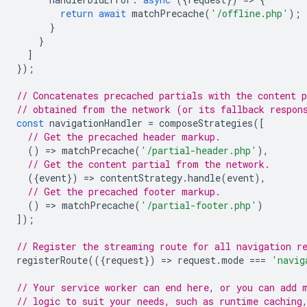
return
await
matchPrecache
(
'/offline.php'
);
}
}
]
});
// Concatenates precached partials with the content p
// obtained from the network (or its fallback respon
const
navigationHandler
=
composeStrategies
([
// Get the precached header markup.
()
=
>
matchPrecache
(
'/partial-header.php'
),
// Get the content partial from the network.
({
event
})
=
>
contentStrategy
.
handle
(
event
),
// Get the precached footer markup.
()
=
>
matchPrecache
(
'/partial-footer.php'
)
]);
// Register the streaming route for all navigation r
registerRoute
(({
request
})
=
>
request
.
mode
===
'navig
// Your service worker can end here, or you can add 
// logic to suit your needs, such as runtime caching