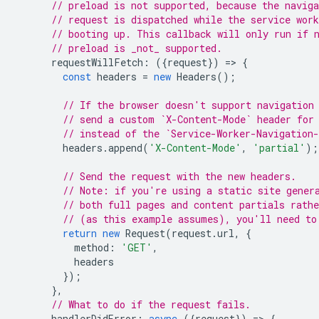
// preload is not supported, because the naviga
// request is dispatched while the service work
// booting up. This callback will only run if 
// preload is _not_ supported.
requestWillFetch
:
({
request
})
=
>
{
const
headers
=
new
Headers
();
// If the browser doesn't support navigation
// send a custom `X-Content-Mode` header for
// instead of the `Service-Worker-Navigation
headers
.
append
(
'X-Content-Mode'
,
'partial'
);
// Send the request with the new headers.
// Note: if you're using a static site gener
// both full pages and content partials rathe
// (as this example assumes), you'll need to
return
new
Request
(
request
.
url
,
{
method
:
'GET'
,
headers
});
},
// What to do if the request fails.
handlerDidError
:
async
({
request
})
=
>
{