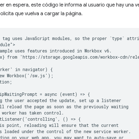
er en espera, este código le informa al usuario que hay una ve
solicita que vuelva a cargar la página.
 tag uses JavaScript modules, so the proper `type` attri
dule">

ample uses features introduced in Workbox v6.

x} from 'https://storage.googleapis.com/workbox-cdn/rele
rker' in navigator) {

ew Workbox('/sw.js');

tion;

ipWaitingPrompt = async (event) => {

g the user accepted the update, set up a listener

ll reload the page as soon as the previously waiting

 worker has taken control.

tListener('controlling', () => {

is point, reloading will ensure that the current

s loaded under the control of the new service worker.

ding on your web app, you may want to auto-save or
