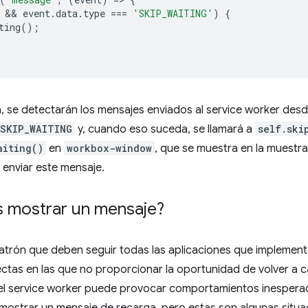
 && 
event
.
data
.
type
===
'SKIP_WAITING'
)
{
ting
();
, se detectarán los mensajes enviados al service worker des
SKIP_WAITING
y, cuando eso suceda, se llamará a
self.ski
aiting()
en
workbox-window
, que se muestra en la muestra
enviar este mensaje.
s mostrar un mensaje?
atrón que deben seguir todas las aplicaciones que implement
ectas en las que no proporcionar la oportunidad de volver a 
del service worker puede provocar comportamientos inesperad