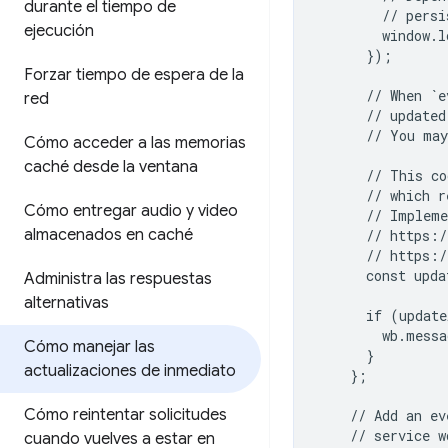
durante el tiempo de
        // persi
ejecución
        window.l
      });

Forzar tiempo de espera de la
      // When `e
red
      // updated
      // You may
Cómo acceder a las memorias
caché desde la ventana
      // This co
      // which r
Cómo entregar audio y video
      // Impleme
almacenados en caché
      // https:/
      // https:/
      const upda
Administra las respuestas
alternativas
      if (update
        wb.messa
Cómo manejar las
      }

actualizaciones de inmediato
    };

Cómo reintentar solicitudes
    // Add an ev
    // service w
cuando vuelves a estar en