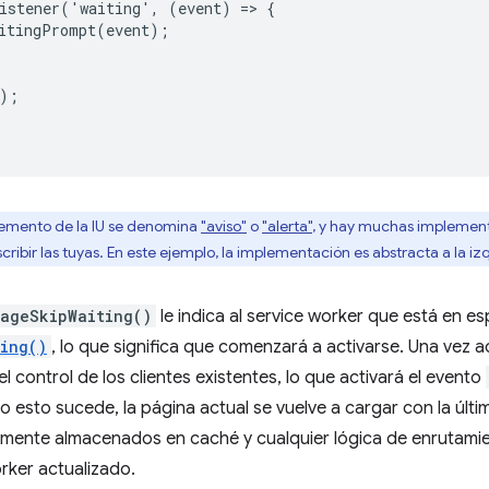
istener('waiting', (event) => {

itingPrompt(event);

);

lemento de la IU se denomina
"aviso"
o
"alerta"
, y hay muchas implement
escribir las tuyas. En este ejemplo, la implementación es abstracta a la iz
sageSkipWaiting()
le indica al service worker que está en e
ting()
, lo que significa que comenzará a activarse. Una vez a
l control de los clientes existentes, lo que activará el evento
o esto sucede, la página actual se vuelve a cargar con la últi
amente almacenados en caché y cualquier lógica de enrutami
orker actualizado.