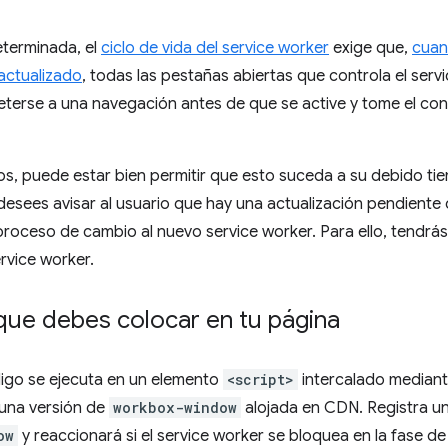
terminada, el
ciclo de vida del service worker
exige que,
cuan
actualizado
, todas las pestañas abiertas que controla el ser
terse a una navegación antes de que se active y tome el cont
, puede estar bien permitir que esto suceda a su debido ti
desees avisar al usuario que hay una actualización pendiente d
proceso de cambio al nuevo service worker. Para ello, tendrá
ervice worker.
que debes colocar en tu página
digo se ejecuta en un elemento
<script>
intercalado mediant
una versión de
workbox-window
alojada en CDN. Registra u
ow
y reaccionará si el service worker se bloquea en la fase 