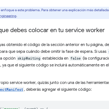
n enfoque a este problema. Para obtener una explicación más detallada 
Engineering
.
que debes colocar en tu service worker
as obtenido el código de la sección anterior en tu página, d
para que sepa cuándo debe omitir la fase de espera. Si usas
 la opción
skipWaiting
establecida en
false
(la configurac
 ya que el siguiente código se incluirá automáticamente en el
propio service worker, quizás junto con una de las herramien
jectManifest
, deberás agregar el siguiente código:
(
'message'
,
(
event
)
=
>
{