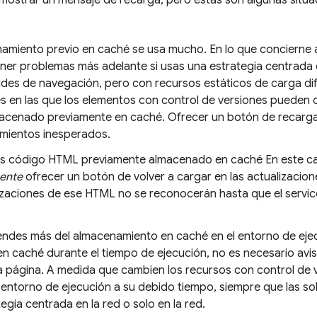
mostrar un mensaje de recarga, pero estas son algunas situac
namiento previo en caché se usa mucho. En lo que concierne a
ner problemas más adelante si usas una estrategia centrada en
itudes de navegación, pero con recursos estáticos de carga d
es en las que los elementos con control de versiones pueden 
macenado previamente en caché. Ofrecer un botón de recarga
ientos inesperados.
as código HTML previamente almacenado en caché En este ca
ente
ofrecer un botón de volver a cargar en las actualizacion
lizaciones de ese HTML no se reconocerán hasta que el servic
endes más del almacenamiento en caché en el entorno de ej
n caché durante el tiempo de ejecución, no es necesario avis
la página. A medida que cambien los recursos con control de v
 entorno de ejecución a su debido tiempo, siempre que las so
egia centrada en la red o solo en la red.