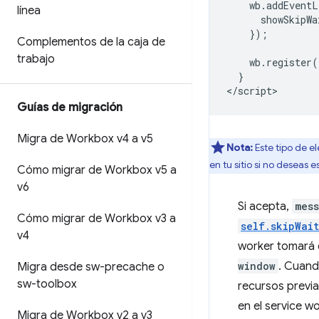
    wb.addEventL
línea
      showSkipWa
    });

Complementos de la caja de
trabajo
    wb.register(
  }

Guías de migración
Migra de Workbox v4 a v5
Nota:
Este tipo de e
en tu sitio si no deseas 
Cómo migrar de Workbox v5 a
v6
Si acepta,
mes
Cómo migrar de Workbox v3 a
self.skipWai
v4
worker tomará e
window
. Cuand
Migra desde sw-precache o
sw-toolbox
recursos previ
en el service w
Migra de Workbox v2 a v3