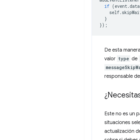
if
(
event
.
data
self
.
skipWai
}
});
De esta manera
valor
type
de
messageSkipW
responsable de 
¿Necesita
Este no es un p
situaciones sel
actualización 