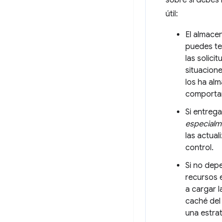
sobre si debes 
útil:
El almace
puedes te
las solic
situacion
los ha al
comportam
Si entreg
especialm
las actua
control.
Si no dep
recursos e
a cargar 
caché del
una estrat