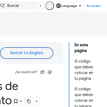
/
Acceder
En esta
página
El código
que debes
¿Te resultó útil?
colocar en
tu página
s de
El código
que debes
ato
colocar en
tu service