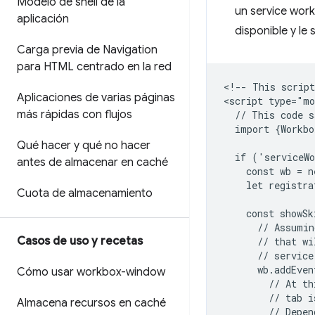
Modelo de shell de la
un service work
aplicación
disponible y le 
Carga previa de Navigation
para HTML centrado en la red
<!-- This script
Aplicaciones de varias páginas
<script type="mo
más rápidas con flujos
  // This code s
  import {Workbo
Qué hacer y qué no hacer
  if ('serviceWo
antes de almacenar en caché
    const wb = n
    let registra
Cuota de almacenamiento
    const showSk
      // Assumin
Casos de uso y recetas
      // that wi
      // service
      wb.addEven
Cómo usar workbox-window
        // At th
        // tab i
Almacena recursos en caché
        // Depen