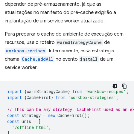
depender de pré-armazenamento, já que as
atualizações no manifesto do pré-cache exigirão a
implantação de um service worker atualizado.
Para preparar o cache do ambiente de execução com
recursos, use o roteiro
warmStrategyCache
de
workbox-recipes
. Internamente, essa estratégia
chama
Cache.addAll
no evento
install
de um
service worker.
import
{
warmStrategyCache
}
from
'workbox-recipes'
;
import
{
CacheFirst
}
from
'workbox-strategies'
;
// This can be any strategy, CacheFirst used as an e
const
strategy
=
new
CacheFirst
();
const
urls
=
[
'/offline.html'
,
];