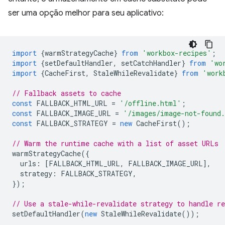
ser uma opção melhor para seu aplicativo:
import
{
warmStrategyCache
}
from
'workbox-recipes'
;
import
{
setDefaultHandler
,
setCatchHandler
}
from
'wo
import
{
CacheFirst
,
StaleWhileRevalidate
}
from
'work
// Fallback assets to cache
const
FALLBACK_HTML_URL
=
'/offline.html'
;
const
FALLBACK_IMAGE_URL
=
'/images/image-not-found
const
FALLBACK_STRATEGY
=
new
CacheFirst
();
// Warm the runtime cache with a list of asset URLs
warmStrategyCache
({
urls
:
[
FALLBACK_HTML_URL
,
FALLBACK_IMAGE_URL
],
strategy
:
FALLBACK_STRATEGY
,
});
// Use a stale-while-revalidate strategy to handle re
setDefaultHandler
(
new
StaleWhileRevalidate
());