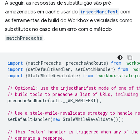
A seguir, as respostas de substituição são pré-
armazenadas em cache usando
injectManifest
com
as ferramentas de build do Workbox e veiculadas como
substitutos no caso de um erro com o método
matchPrecache
.
import
{
matchPrecache
,
precacheAndRoute
}
from
'workb
import
{
setDefaultHandler
,
setCatchHandler
}
from
'wo
import
{
StaleWhileRevalidate
}
from
'workbox-strategi
// Optional: use the injectManifest mode of one of t
// build tools to precache a list of URLs, including
precacheAndRoute
(
self
.
__WB_MANIFEST
);
// Use a stale-while-revalidate strategy to handle re
setDefaultHandler
(
new
StaleWhileRevalidate
());
// This "catch" handler is triggered when any of the
// generate a response.