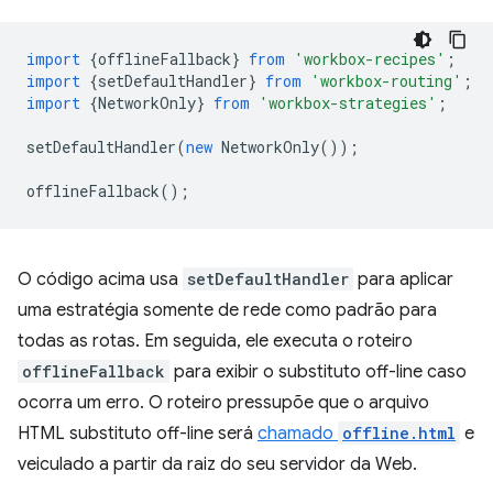
import
{
offlineFallback
}
from
'workbox-recipes'
;
import
{
setDefaultHandler
}
from
'workbox-routing'
;
import
{
NetworkOnly
}
from
'workbox-strategies'
;
setDefaultHandler
(
new
NetworkOnly
());
offlineFallback
();
O código acima usa
setDefaultHandler
para aplicar
uma estratégia somente de rede como padrão para
todas as rotas. Em seguida, ele executa o roteiro
offlineFallback
para exibir o substituto off-line caso
ocorra um erro. O roteiro pressupõe que o arquivo
HTML substituto off-line será
chamado
offline.html
e
veiculado a partir da raiz do seu servidor da Web.