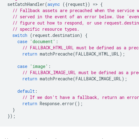
setCatchHandler
(
async
({
request
})
=
>
{
// Fallback assets are precached when the service 
// served in the event of an error below. Use `even
// figure out how to respond, or use request.desti
// specific resource types.
switch
(
request
.
destination
)
{
case
'document'
:
// FALLBACK_HTML_URL must be defined as a prec
return
matchPrecache
(
FALLBACK_HTML_URL
);
case
'image'
:
// FALLBACK_IMAGE_URL must be defined as a pre
return
matchPrecache
(
FALLBACK_IMAGE_URL
);
default
:
// If we don't have a fallback, return an erro
return
Response
.
error
();
}
});