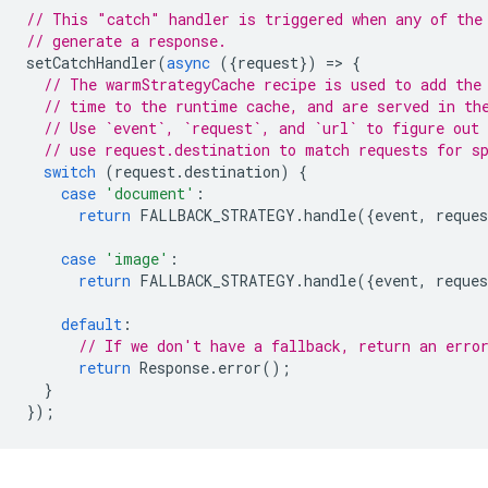
// This "catch" handler is triggered when any of the
// generate a response.
setCatchHandler
(
async
({
request
})
=
>
{
// The warmStrategyCache recipe is used to add the
// time to the runtime cache, and are served in th
// Use `event`, `request`, and `url` to figure out 
// use request.destination to match requests for s
switch
(
request
.
destination
)
{
case
'document'
:
return
FALLBACK_STRATEGY
.
handle
({
event
,
reques
case
'image'
:
return
FALLBACK_STRATEGY
.
handle
({
event
,
reques
default
:
// If we don't have a fallback, return an erro
return
Response
.
error
();
}
});