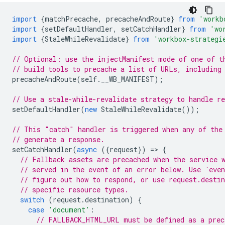
import
{
matchPrecache
,
precacheAndRoute
}
from
'workb
import
{
setDefaultHandler
,
setCatchHandler
}
from
'wo
import
{
StaleWhileRevalidate
}
from
'workbox-strategi
// Optional: use the injectManifest mode of one of t
// build tools to precache a list of URLs, including
precacheAndRoute
(
self
.
__WB_MANIFEST
);
// Use a stale-while-revalidate strategy to handle re
setDefaultHandler
(
new
StaleWhileRevalidate
());
// This "catch" handler is triggered when any of the
// generate a response.
setCatchHandler
(
async
({
request
})
=
>
{
// Fallback assets are precached when the service 
// served in the event of an error below. Use `even
// figure out how to respond, or use request.desti
// specific resource types.
switch
(
request
.
destination
)
{
case
'document'
:
// FALLBACK_HTML_URL must be defined as a prec