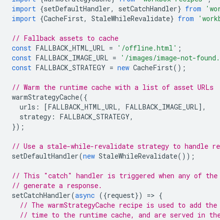
import
{
setDefaultHandler
,
setCatchHandler
}
from
'wo
import
{
CacheFirst
,
StaleWhileRevalidate
}
from
'work
// Fallback assets to cache
const
FALLBACK_HTML_URL
=
'/offline.html'
;
const
FALLBACK_IMAGE_URL
=
'/images/image-not-found
const
FALLBACK_STRATEGY
=
new
CacheFirst
();
// Warm the runtime cache with a list of asset URLs
warmStrategyCache
({
urls
:
[
FALLBACK_HTML_URL
,
FALLBACK_IMAGE_URL
],
strategy
:
FALLBACK_STRATEGY
,
});
// Use a stale-while-revalidate strategy to handle re
setDefaultHandler
(
new
StaleWhileRevalidate
());
// This "catch" handler is triggered when any of the
// generate a response.
setCatchHandler
(
async
({
request
})
=
>
{
// The warmStrategyCache recipe is used to add the
// time to the runtime cache, and are served in th