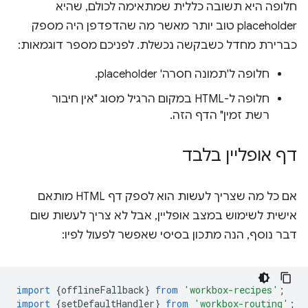
חלופה היא תשובה כללית שמתאימה לכולם, שהיא
placeholder טוב יותר מאשר מה שהדפדפן היה מספק
כברירת מחדל כשבקשה נכשלת. לפניכם מספר דוגמאות:
חלופה ל'תמונה חסרה' placeholder.
חלופה ל-HTML במקום הרגיל מסוג "אין חיבור
רשת זמין" הדף הזה.
דף אופליין בלבד
אם כל מה שצריך לעשות הוא לספק דף HTML מותאם
אישית לשימוש במצב אופליין, אבל לא צריך לעשות שום
דבר נוסף, הנה מתכון בסיסי שאפשר לפעול לפיו:
import
{
offlineFallback
}
from
'workbox-recipes'
;
import
{
setDefaultHandler
}
from
'workbox-routing'
;