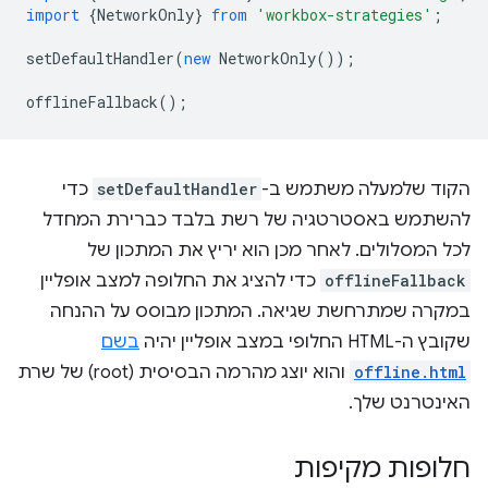
import
{
NetworkOnly
}
from
'workbox-strategies'
;
setDefaultHandler
(
new
NetworkOnly
());
offlineFallback
();
הקוד שלמעלה משתמש ב-
setDefaultHandler
כדי
להשתמש באסטרטגיה של רשת בלבד כברירת המחדל
לכל המסלולים. לאחר מכן הוא יריץ את המתכון של
offlineFallback
כדי להציג את החלופה למצב אופליין
במקרה שמתרחשת שגיאה. המתכון מבוסס על ההנחה
שקובץ ה-HTML החלופי במצב אופליין יהיה
בשם
offline.html
והוא יוצג מהרמה הבסיסית (root) של שרת
האינטרנט שלך.
חלופות מקיפות