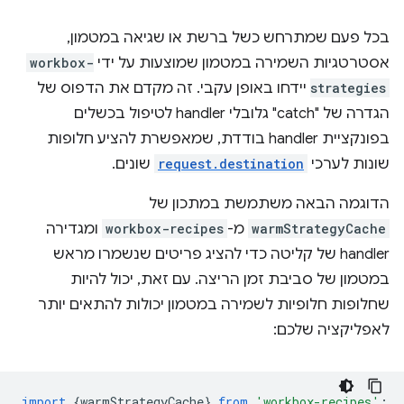
בכל פעם שמתרחש כשל ברשת או שגיאה במטמון,
אסטרטגיות השמירה במטמון שמוצעות על ידי
workbox-
strategies
יידחו באופן עקבי. זה מקדם את הדפוס של
הגדרה של "catch" גלובלי handler לטיפול בכשלים
בפונקציית handler בודדת, שמאפשרת להציע חלופות
שונות לערכי
request.destination
שונים.
הדוגמה הבאה משתמשת במתכון של
warmStrategyCache
מ-
workbox-recipes
ומגדירה
handler של קליטה כדי להציג פריטים שנשמרו מראש
במטמון של סביבת זמן הריצה. עם זאת, יכול להיות
שחלופות חלופיות לשמירה במטמון יכולות להתאים יותר
לאפליקציה שלכם:
import
{
warmStrategyCache
}
from
'workbox-recipes'
;