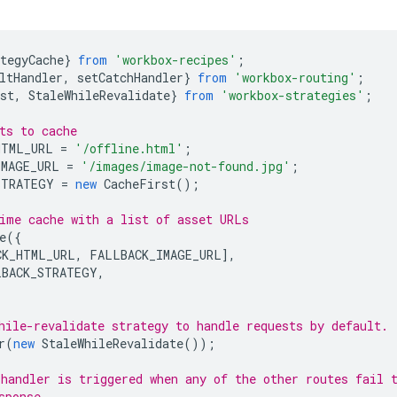
tegyCache
}
from
'workbox-recipes'
;
ltHandler
,
setCatchHandler
}
from
'workbox-routing'
;
st
,
StaleWhileRevalidate
}
from
'workbox-strategies'
;
ts to cache
HTML_URL
=
'/offline.html'
;
IMAGE_URL
=
'/images/image-not-found.jpg'
;
STRATEGY
=
new
CacheFirst
();
ime cache with a list of asset URLs
e
({
CK_HTML_URL
,
FALLBACK_IMAGE_URL
],
LBACK_STRATEGY
,
hile-revalidate strategy to handle requests by default.
r
(
new
StaleWhileRevalidate
());
handler is triggered when any of the other routes fail 
sponse.