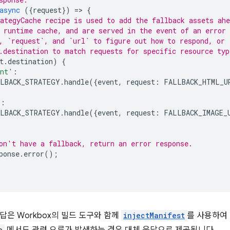
async
({
request
})
=
>
{
ategyCache recipe is used to add the fallback assets ahe
 runtime cache, and are served in the event of an error 
, `request`, and `url` to figure out how to respond, or
.destination to match requests for specific resource typ
t
.
destination
)
{
ent'
:
LBACK_STRATEGY
.
handle
({
event
,
request
:
FALLBACK_HTML_U
'
:
LBACK_STRATEGY
.
handle
({
event
,
request
:
FALLBACK_IMAGE_
on't have a fallback, return an error response.
ponse
.
error
();
답은 Workbox의 빌드 도구와 함께
injectManifest
를 사용하여
e