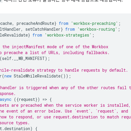
메서드 관련 오류가 발생하는 경우 대체 응답으로 제공됩니다.
ecache
,
precacheAndRoute
}
from
'workbox-precaching'
;
ltHandler
,
setCatchHandler
}
from
'workbox-routing'
;
leRevalidate
}
from
'workbox-strategies'
;
 the injectManifest mode of one of the Workbox
o precache a list of URLs, including fallbacks.
(
self
.
__WB_MANIFEST
);
hile-revalidate strategy to handle requests by default.
r
(
new
StaleWhileRevalidate
());
handler is triggered when any of the other routes fail 
sponse.
async
({
request
})
=
>
{
sets are precached when the service worker is installed,
he event of an error below. Use `event`, `request`, and 
how to respond, or use request.destination to match requ
source types.
t
.
destination
)
{