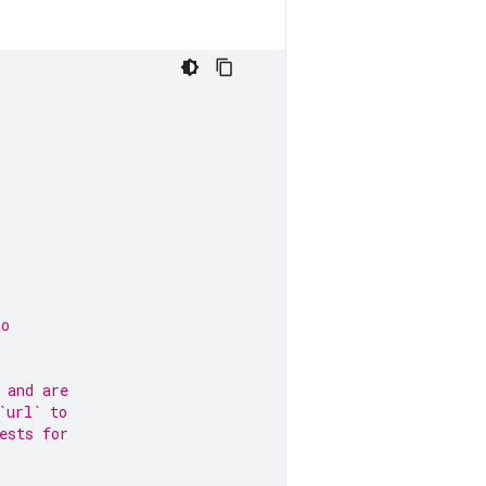
to
 and are
`url` to
ests for