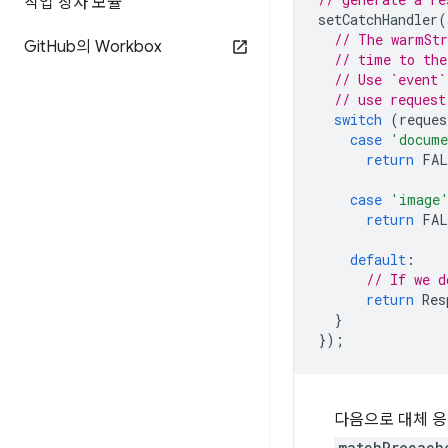
작업 상자 모듈
setCatchHandler
(
// The warmStr
Git
Hub의 Workbox
// time to the
// Use `event`
// use request
switch
(
reques
case
'docum
return
FAL
case
'image
return
FAL
default
:
// If we d
return
Res
}
});
다음으로 대체 응
matchPrecach