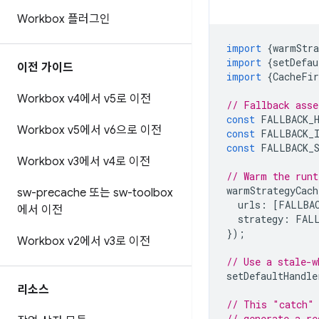
Workbox 플러그인
import
{
warmStra
import
{
setDefau
이전 가이드
import
{
CacheFir
Workbox v4에서 v5로 이전
// Fallback asse
const
FALLBACK_
Workbox v5에서 v6으로 이전
const
FALLBACK_
const
FALLBACK_
Workbox v3에서 v4로 이전
// Warm the runt
warmStrategyCach
sw-precache 또는 sw-toolbox
urls
:
[
FALLBA
에서 이전
strategy
:
FAL
});
Workbox v2에서 v3로 이전
// Use a stale-w
setDefaultHandle
리소스
// This "catch" 
// generate a re