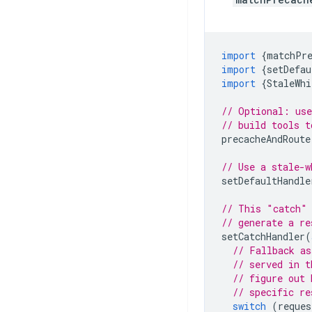
import
{
matchPr
import
{
setDefau
import
{
StaleWhi
// Optional: use
// build tools t
precacheAndRoute
// Use a stale-w
setDefaultHandle
// This "catch" 
// generate a re
setCatchHandler
(
// Fallback as
// served in t
// figure out 
// specific re
switch
(
reques