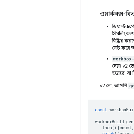
ওয়ার্কবক্স-বিল
ডিফল্টরূপ
সিমলিংকগু
নিষ্ক্রিয়
সেট করে 
workbox
দেয়। v2 ত
হয়েছে, যা 
v2 তে, আপনি
g
const
workboxBui
workboxBuild
.
gen
.
then
(({
count
,
.
catch
((
error