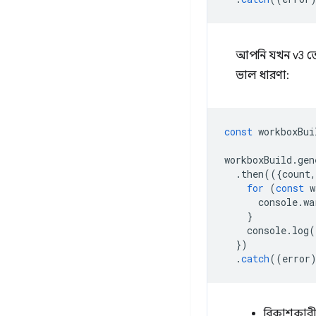
আপনি যখন v3 ত
ভাল ধারণা:
const
workboxBui
workboxBuild
.
gen
.
then
(({
count
,
for
(
const
w
console
.
wa
}
console
.
log
(
})
.
catch
((
error
বিকাশকারীর