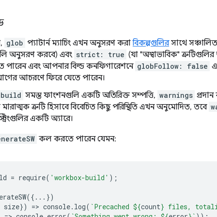
্ড
ে,
glob
প্যাটার্ন ম্যাচিং এখন অনুসরণ করা
বিকল্পগুলির
সাথে সঞ্চালি
লি অনুসরণ করবে) এবং
strict: true
(যা "অস্বাভাবিক" ত্রুটিগুল
 করতে পারেন এবং আপনার বিল্ড কনফিগারেশনে
globFollow: false
এ
আগের আচরণে ফিরে যেতে পারেন।
-build
সমস্ত ফাংশনগুলি একটি অতিরিক্ত সম্পত্তি,
warnings
প্রদান 
ে মারাত্মক ত্রুটি হিসাবে বিবেচিত কিছু পরিস্থিতি এখন অনুমোদিত, তবে
w
স্ট্রিংগুলির একটি অ্যারে।
enerateSW
কল করতে পারেন যেমন:
ld
=
require
(
'workbox-build'
);
erateSW
({...})
size
})
=
>
console
.
log
(
`Precached 
${
count
}
 files, total
)
=
>
console
.
error
(
`Something went wrong: 
${
error
}
`
));