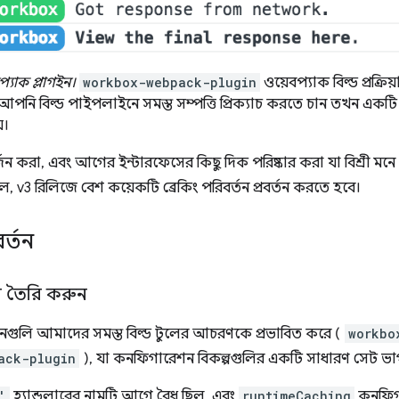
প্যাক প্লাগইন।
workbox-webpack-plugin
ওয়েবপ্যাক বিল্ড প্রক্র
পনি বিল্ড পাইপলাইনে সমস্ত সম্পত্তি প্রিক্যাচ করতে চান তখন একটি শূ
়।
জন করা, এবং আগের ইন্টারফেসের কিছু দিক পরিষ্কার করা যা বিশ্রী মনে হয
 v3 রিলিজে বেশ কয়েকটি ব্রেকিং পরিবর্তন প্রবর্তন করতে হবে।
র্তন
 তৈরি করুন
র্তনগুলি আমাদের সমস্ত বিল্ড টুলের আচরণকে প্রভাবিত করে (
workbo
ack-plugin
), যা কনফিগারেশন বিকল্পগুলির একটি সাধারণ সেট ভ
'
হ্যান্ডলারের নামটি আগে বৈধ ছিল, এবং
runtimeCaching
কনফিগ