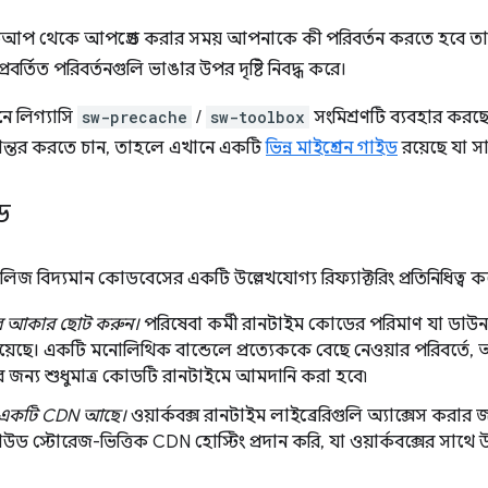
সেটআপ থেকে আপগ্রেড করার সময় আপনাকে কী পরিবর্তন করতে হবে তা
প্রবর্তিত পরিবর্তনগুলি ভাঙার উপর দৃষ্টি নিবদ্ধ করে।
ে লিগ্যাসি
sw-precache
/
sw-toolbox
সংমিশ্রণটি ব্যবহার করছ
ন্তর করতে চান, তাহলে এখানে একটি
ভিন্ন মাইগ্রেশন গাইড
রয়েছে যা স
্ড
রিলিজ বিদ্যমান কোডবেসের একটি উল্লেখযোগ্য রিফ্যাক্টরিং প্রতিনিধিত্ব কর
সের আকার ছোট করুন।
পরিষেবা কর্মী রানটাইম কোডের পরিমাণ যা ডাউ
য়েছে। একটি মনোলিথিক বান্ডেলে প্রত্যেককে বেছে নেওয়ার পরিবর্তে, আপনি 
 জন্য শুধুমাত্র কোডটি রানটাইমে আমদানি করা হবে৷
সে একটি CDN আছে।
ওয়ার্কবক্স রানটাইম লাইব্রেরিগুলি অ্যাক্সেস করার 
াউড স্টোরেজ-ভিত্তিক CDN হোস্টিং প্রদান করি, যা ওয়ার্কবক্সের সা