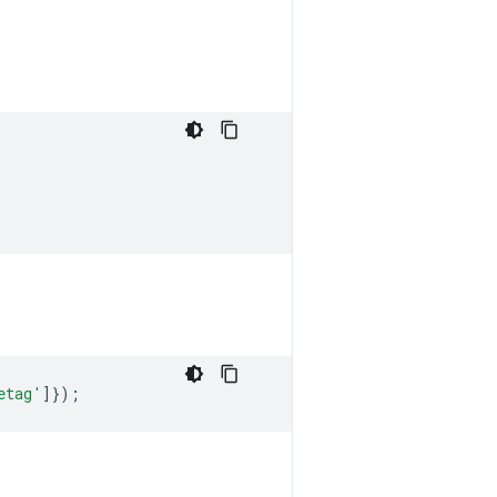
etag'
]});