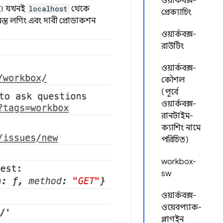
ওয়ার্কবক্স-
ছে। যখনই
localhost
থেকে
প্রেক্যাচিং
মস্ত লগিং এবং দাবী প্রোডাকশন
ওয়ার্কবক্স-
রাউটিং
ওয়ার্কবক্স-
কৌশল
(পূর্বে
ওয়ার্কবক্স-
রানটাইম-
ক্যাশিং নামে
পরিচিত)
workbox-
sw
ওয়ার্কবক্স-
ওয়েবপ্যাক-
প্লাগইন