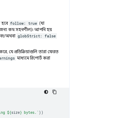
ত হবে
follow: true
(যা
ির জন্য কম সহনশীল)৷ আপনি হয়
বং/অথবা
globStrict: false
করে, যে প্রতিক্রিয়াগুলি তারা ফেরত
arnings
মাধ্যমে রিপোর্ট করা
ing 
${
size
}
 bytes.`
))