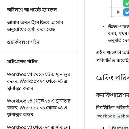
অবিলম্বে আপডেট হ্যান্ডেল
আবার অনলাইনে ফিরে আসার
উন্নত ওয়েব
অনুরোধের চেষ্টা করা হচ্ছে
করে, যখন আ
অনুমতি দেয
ওয়ার্কবক্স প্লাগইন
এই লক্ষ্যগুলি অর্
পরিচালিত করেছিল,
মাইগ্রেশন গাইড
Workbox v4 থেকে v5 এ স্থানান্তর
ব্রেকিং পরিব
করুন
,
Workbox v4 থেকে v5 এ
স্থানান্তর করুন
কনফিগারেশন
Workbox v5 থেকে v6 এ স্থানান্তর
নিম্নলিখিত পরিব
করুন
,
Workbox v5 থেকে v6 এ
স্থানান্তর করুন
workbox-webp
Workbox v3 থেকে v4 এ স্থানান্তর
'fastest