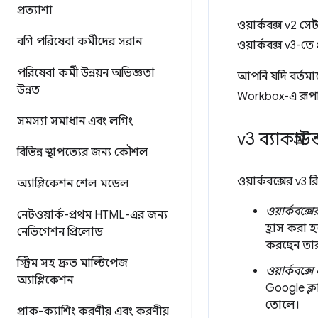
প্রত্যাশা
ওয়ার্কবক্স v2 
বগি পরিষেবা কর্মীদের সরান
ওয়ার্কবক্স v3-তে 
পরিষেবা কর্মী উন্নয়ন অভিজ্ঞতা
আপনি যদি বর্তমান
উন্নত
Workbox-এ রূপা
সমস্যা সমাধান এবং লগিং
v3 ব্যাকগ্রাউন
বিভিন্ন স্থাপত্যের জন্য কৌশল
ওয়ার্কবক্সের v3 
অ্যাপ্লিকেশন শেল মডেল
ওয়ার্কবক্
নেটওয়ার্ক-প্রথম HTML-এর জন্য
হ্রাস করা হ
নেভিগেশন প্রিলোড
করছেন তার
স্ট্রিম সহ দ্রুত মাল্টিপেজ
ওয়ার্কবক্
অ্যাপ্লিকেশন
Google ক্ল
তোলে।
প্রাক-ক্যাশিং করণীয় এবং করণীয়