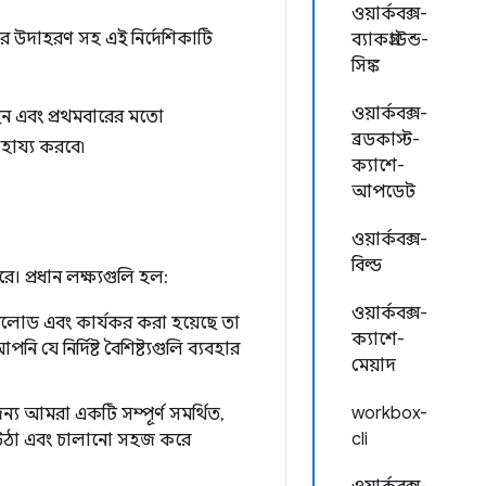
ওয়ার্কবক্স-
র উদাহরণ সহ এই নির্দেশিকাটি
ব্যাকগ্রাউন্ড-
সিঙ্ক
ওয়ার্কবক্স-
েন এবং প্রথমবারের মতো
ব্রডকাস্ট-
াহায্য করবে৷
ক্যাশে-
আপডেট
ওয়ার্কবক্স-
বিল্ড
ে। প্রধান লক্ষ্যগুলি হল:
ওয়ার্কবক্স-
নলোড এবং কার্যকর করা হয়েছে তা
ক্যাশে-
যে নির্দিষ্ট বৈশিষ্ট্যগুলি ব্যবহার
মেয়াদ
workbox-
জন্য আমরা একটি সম্পূর্ণ সমর্থিত,
cli
থে উঠা এবং চালানো সহজ করে