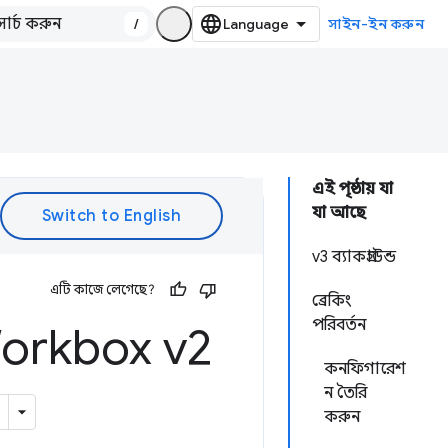
/
সাইন-ইন করুন
এই পৃষ্ঠায় যা
যা আছে
v3 ব্যাকগ্রাউন্ড
এটি কাজে লেগেছে?
ব্রেকিং
পরিবর্তন
rkbox v2
কনফিগারেশ
ন তৈরি
করুন