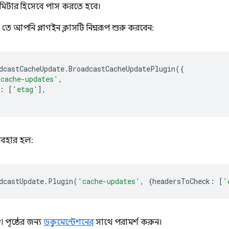
রামিটার হিসেবে পাস করতে হবে।
 তে আপনি প্লাগইন ক্লাসটি নিম্নরূপ শুরু করবেন:
dcastCacheUpdate
.
BroadcastCacheUpdatePlugin
({
'cache-updates'
,
:
[
'etag'
],
্যবহার হল:
dcastUpdate
.
Plugin
(
'cache-updates'
,
{
headersToCheck
:
[
'
পৃষ্ঠের জন্য
ডকুমেন্টেশনের
সাথে পরামর্শ করুন।