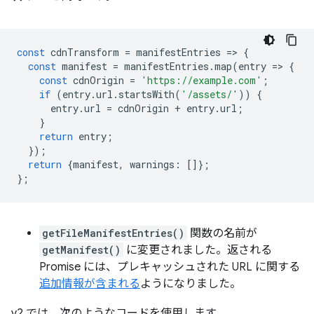
const
cdnTransform
=
manifestEntries
=
>
{
const
manifest
=
manifestEntries
.
map
(
entry
=
>
{
const
cdnOrigin
=
'https://example.com'
;
if
(
entry
.
url
.
startsWith
(
'/assets/'
))
{
entry
.
url
=
cdnOrigin
+
entry
.
url
;
}
return
entry
;
});
return
{
manifest
,
warnings
:
[]};
};
getFileManifestEntries()
関数の名前が
getManifest()
に変更されました。返される
Promise には、プレキャッシュされた URL に関する
追加情報が含まれる
ようになりました。
v2 では、次のようなコードを使用します。