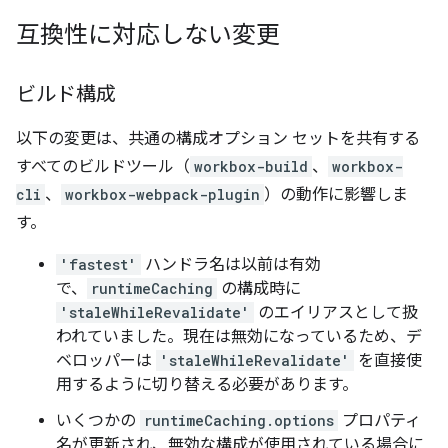
互換性に対応しない変更
ビルド構成
以下の変更は、共通の構成オプション セットを共有する
すべてのビルドツール（
workbox-build
、
workbox-
cli
、
workbox-webpack-plugin
）の動作に影響しま
す。
'fastest'
ハンドラ名は以前は有効
で、
runtimeCaching
の構成時に
'staleWhileRevalidate'
のエイリアスとして扱
われていました。現在は無効になっているため、デ
ベロッパーは
'staleWhileRevalidate'
を直接使
用するように切り替える必要があります。
いくつかの
runtimeCaching.options
プロパティ
名が更新され、無効な構成が使用されている場合に