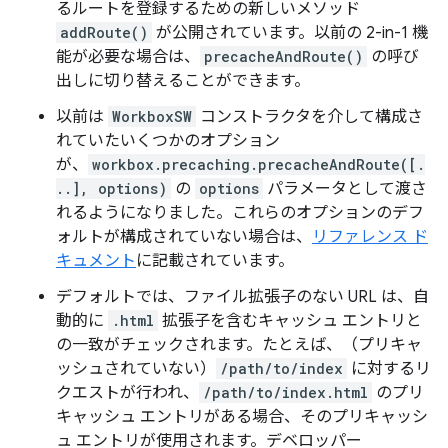
るルートを登録するための新しいメソッド
addRoute()
が公開されています。以前の 2-in-1 機
能が必要な場合は、
precacheAndRoute()
の呼び
出しに切り替えることができます。
以前は
WorkboxSW
コンストラクタを介して構成さ
れていたいくつかのオプション
が、
workbox.precaching.precacheAndRoute([.
..], options)
の
options
パラメータとして渡さ
れるようになりました。これらのオプションのデフ
ォルトが構成されていない場合は、
リファレンス ド
キュメント
に記載されています。
デフォルトでは、ファイル拡張子のない URL は、自
動的に
.html
拡張子を含むキャッシュ エントリと
の一致がチェックされます。たとえば、（プリキャ
ッシュされていない）
/path/to/index
に対するリ
クエストが行われ、
/path/to/index.html
のプリ
キャッシュ エントリがある場合、そのプリキャッシ
ュ エントリが使用されます。デベロッパー