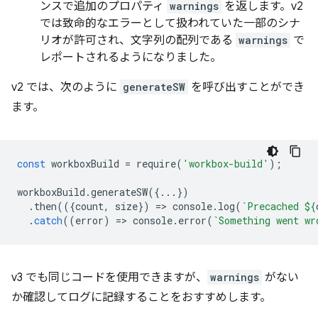
ンスで追加のプロパティ
warnings
を返します。v2
では致命的なエラーとして扱われていた一部のシナ
リオが許可され、文字列の配列である
warnings
で
レポートされるようになりました。
v2 では、次のように
generateSW
を呼び出すことができ
ます。
const
workboxBuild
=
require
(
'workbox-build'
);
workboxBuild
.
generateSW
({...})
.
then
(({
count
,
size
})
=
>
console
.
log
(
`Precached 
${
.
catch
((
error
)
=
>
console
.
error
(
`Something went wr
v3 でも同じコードを使用できますが、
warnings
がない
か確認してログに記録することをおすすめします。