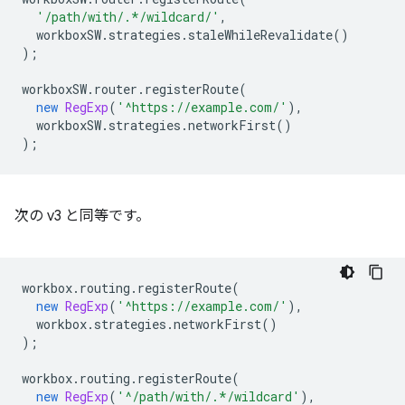
'/path/with/.*/wildcard/'
,
workboxSW
.
strategies
.
staleWhileRevalidate
()
);
workboxSW
.
router
.
registerRoute
(
new
RegExp
(
'^https://example.com/'
),
workboxSW
.
strategies
.
networkFirst
()
);
次の v3 と同等です。
workbox
.
routing
.
registerRoute
(
new
RegExp
(
'^https://example.com/'
),
workbox
.
strategies
.
networkFirst
()
);
workbox
.
routing
.
registerRoute
(
new
RegExp
(
'^/path/with/.*/wildcard'
),