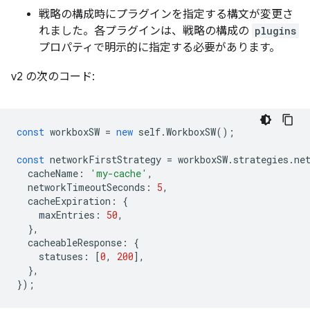
戦略の構成時にプラグインを指定する構文が変更さ
れました。各プラグインは、戦略の構成の
plugins
プロパティで明示的に指定する必要があります。
v2 の次のコード:
const
workboxSW
=
new
self
.
WorkboxSW
();
const
networkFirstStrategy
=
workboxSW
.
strategies
.
ne
cacheName
:
'my-cache'
,
networkTimeoutSeconds
:
5
,
cacheExpiration
:
{
maxEntries
:
50
,
},
cacheableResponse
:
{
statuses
:
[
0
,
200
],
},
});