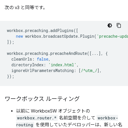
次の v3 と同等です。
workbox
.
precaching
.
addPlugins
([
new
workbox
.
broadcastUpdate
.
Plugin
(
'precache-upd
]);
workbox
.
precaching
.
precacheAndRoute
([...],
{
cleanUrls
:
false
,
directoryIndex
:
'index.html'
,
ignoreUrlParametersMatching
:
[
/^utm_/
],
});
ワークボックス ルーティング
以前に WorkboxSW オブジェクトの
workbox.router.*
名前空間を介して
workbox-
routing
を使用していたデベロッパーは、新しい名