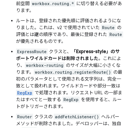
前空間
workbox.routing.*
に切り替える必要があ
ります。
ルートは、登録された優先順に評価されるようにな
りました。これは、v2 で使用されていた
Route
の
評価とは
逆
の順序であり、最後に登録された
Route
が優先されるものです。
ExpressRoute
クラスと、
「Express-style」のサ
ポートワイルドカードは削除されました
。これによ
り、
workbox-routing
のサイズが大幅に小さくな
ります。
workbox.routing.registerRoute()
の最
初のパラメータとして使用される文字列は、完全一
致として扱われます。ワイルドカードや部分一致は
RegExp
で処理されます。リクエスト URL の一部ま
たはすべてと一致する
RegExp
を使用すると、ルー
トがトリガーされます。
Router
クラスの
addFetchListener()
ヘルパー
メソッドが削除されました。デベロッパーは、独自