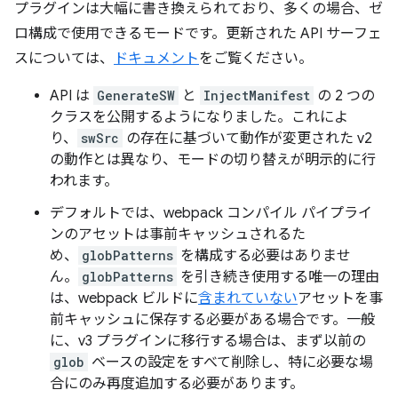
プラグインは大幅に書き換えられており、多くの場合、ゼ
ロ構成で使用できるモードです。更新された API サーフェ
スについては、
ドキュメント
をご覧ください。
API は
GenerateSW
と
InjectManifest
の 2 つの
クラスを公開するようになりました。これによ
り、
swSrc
の存在に基づいて動作が変更された v2
の動作とは異なり、モードの切り替えが明示的に行
われます。
デフォルトでは、webpack コンパイル パイプライ
ンのアセットは事前キャッシュされるた
め、
globPatterns
を構成する必要はありませ
ん。
globPatterns
を引き続き使用する唯一の理由
は、webpack ビルドに
含まれていない
アセットを事
前キャッシュに保存する必要がある場合です。一般
に、v3 プラグインに移行する場合は、まず以前の
glob
ベースの設定をすべて削除し、特に必要な場
合にのみ再度追加する必要があります。