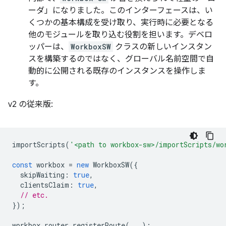
ーダ」になりました。このインターフェースは、い
くつかの基本構成を受け取り、実行時に必要となる
他のモジュールを取り込む役割を担います。デベロ
ッパーは、
WorkboxSW
クラスの新しいインスタン
スを構築するのではなく、グローバル名前空間で自
動的に公開される既存のインスタンスを操作しま
す。
v2 の従来版:
importScripts
(
'<path to workbox-sw>/importScripts/wo
const
workbox
=
new
WorkboxSW
({
skipWaiting
:
true
,
clientsClaim
:
true
,
// etc.
});
workbox
.
router
.
registerRoute
(...);