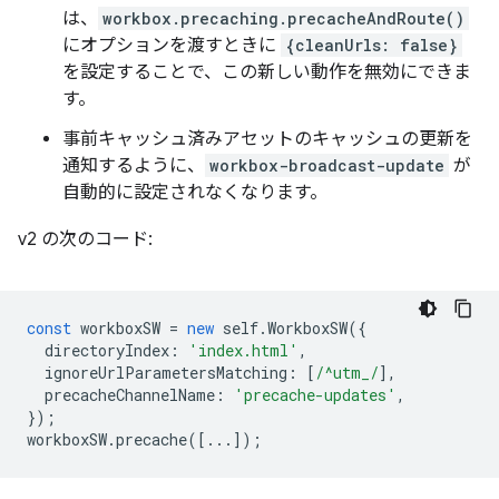
は、
workbox.precaching.precacheAndRoute()
にオプションを渡すときに
{cleanUrls: false}
を設定することで、この新しい動作を無効にできま
す。
事前キャッシュ済みアセットのキャッシュの更新を
通知するように、
workbox-broadcast-update
が
自動的に設定されなくなります。
v2 の次のコード:
const
workboxSW
=
new
self
.
WorkboxSW
({
directoryIndex
:
'index.html'
,
ignoreUrlParametersMatching
:
[
/^utm_/
],
precacheChannelName
:
'precache-updates'
,
});
workboxSW
.
precache
([...]);