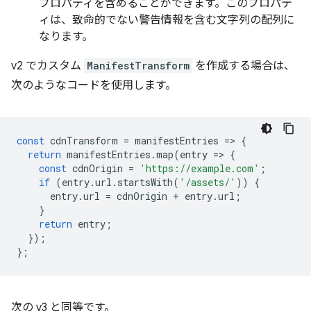
プロパティを含めることができます。このプロパテ
ィは、致命的でない警告情報を含む文字列の配列に
なります。
v2 でカスタム
ManifestTransform
を作成する場合は、
次のようなコードを使用します。
const
cdnTransform
=
manifestEntries
=
>
{
return
manifestEntries
.
map
(
entry
=
>
{
const
cdnOrigin
=
'https://example.com'
;
if
(
entry
.
url
.
startsWith
(
'/assets/'
))
{
entry
.
url
=
cdnOrigin
+
entry
.
url
;
}
return
entry
;
});
};
次の v3 と同等です。