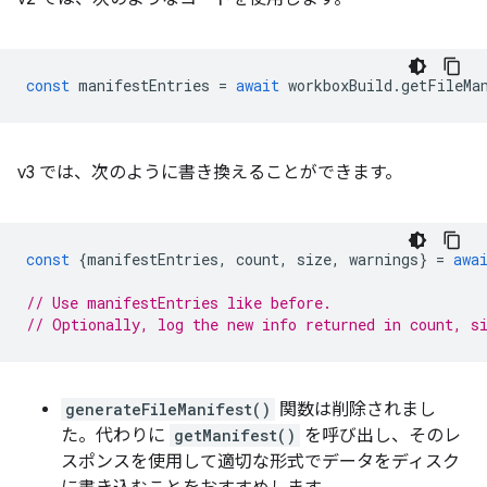
const
manifestEntries
=
await
workboxBuild
.
getFileMa
v3 では、次のように書き換えることができます。
const
{
manifestEntries
,
count
,
size
,
warnings
}
=
awa
// Use manifestEntries like before.
// Optionally, log the new info returned in count, s
generateFileManifest()
関数は削除されまし
た。代わりに
getManifest()
を呼び出し、そのレ
スポンスを使用して適切な形式でデータをディスク