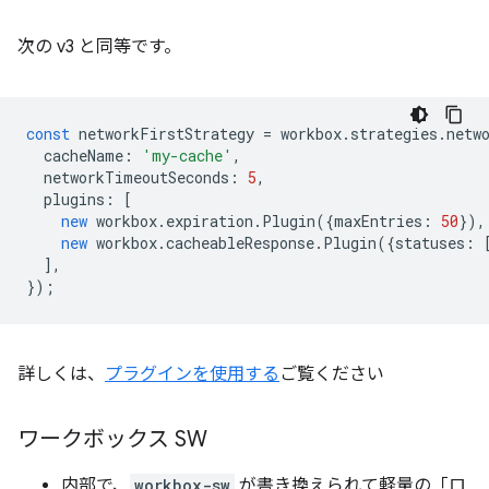
次の v3 と同等です。
const
networkFirstStrategy
=
workbox
.
strategies
.
netw
cacheName
:
'my-cache'
,
networkTimeoutSeconds
:
5
,
plugins
:
[
new
workbox
.
expiration
.
Plugin
({
maxEntries
:
50
}),
new
workbox
.
cacheableResponse
.
Plugin
({
statuses
:
],
});
詳しくは、
プラグインを使用する
ご覧ください
ワークボックス SW
内部で、
workbox-sw
が書き換えられて軽量の「ロ