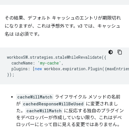
その結果、デフォルト キャッシュのエントリが期限切れ
になりますが、これは予想外です。v3 では、キャッシュ
名は は必須です。
workboxSW
.
strategies
.
staleWhileRevalidate
({
cacheName
:
'my-cache'
,
plugins
:
[
new
workbox
.
expiration
.
Plugin
({
maxEntrie
});
cacheWillMatch
ライフサイクル メソッドの名前
が
cachedResponseWillBeUsed
に変更されまし
た。
cacheWillMatch
に反応する独自のプラグイン
をデベロッパーが作成していない限り、これはデベ
ロッパーにとって目に見える変更ではありません。