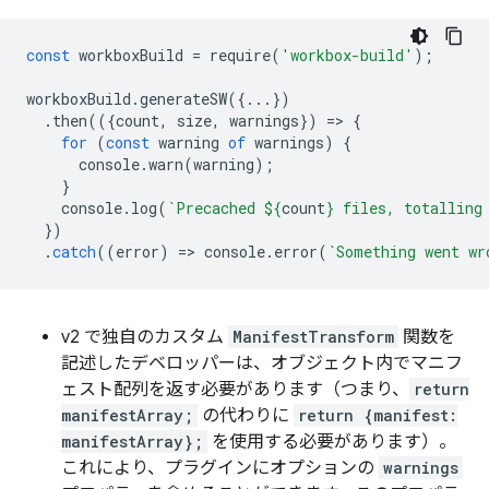
const
workboxBuild
=
require
(
'workbox-build'
);
workboxBuild
.
generateSW
({...})
.
then
(({
count
,
size
,
warnings
})
=
>
{
for
(
const
warning
of
warnings
)
{
console
.
warn
(
warning
);
}
console
.
log
(
`Precached 
${
count
}
 files, totalling
})
.
catch
((
error
)
=
>
console
.
error
(
`Something went wr
v2 で独自のカスタム
ManifestTransform
関数を
記述したデベロッパーは、オブジェクト内でマニフ
ェスト配列を返す必要があります（つまり、
return
manifestArray;
の代わりに
return {manifest:
manifestArray};
を使用する必要があります）。
これにより、プラグインにオプションの
warnings