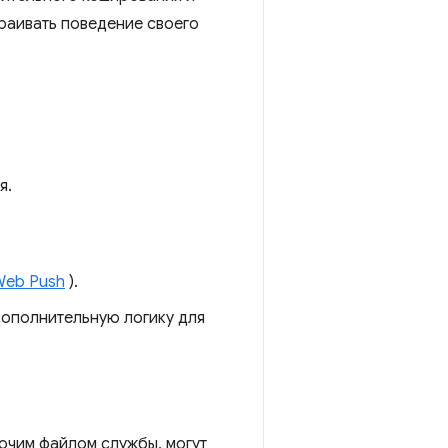
раивать поведение своего
я.
Web Push
).
дополнительную логику для
очим файлом службы, могут