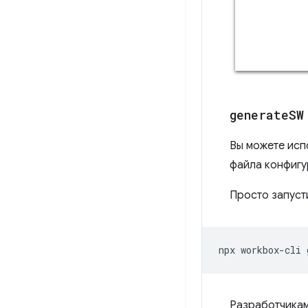
generate
SW
Вы можете исп
файла конфигу
Просто запуст
npx
workbox-cli
Разработчикам