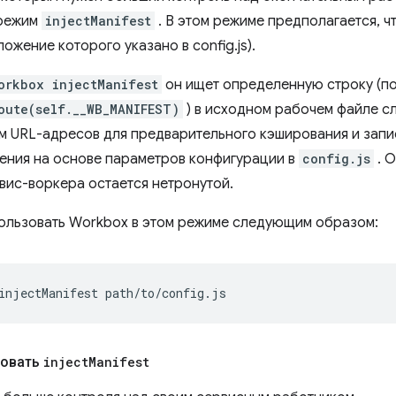
 режим
injectManifest
. В этом режиме предполагается, чт
ожение которого указано в config.js).
orkbox injectManifest
он ищет определенную строку (п
oute(self.__WB_MANIFEST)
) в исходном рабочем файле с
м URL-адресов для предварительного кэширования и зап
чения на основе параметров конфигурации в
config.js
. О
вис-воркера остается нетронутой.
ользовать Workbox в этом режиме следующим образом:
injectManifest
зовать
inject
Manifest