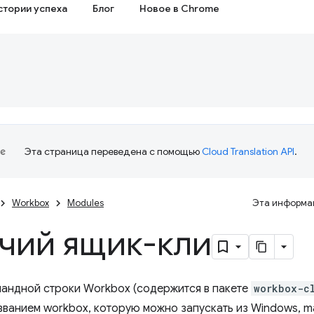
стории успеха
Блог
Новое в Chrome
Эта страница переведена с помощью
Cloud Translation API
.
Workbox
Modules
Эта информац
чий ящик-кли
андной строки Workbox (содержится в пакете
workbox-c
азванием workbox, которую можно запускать из Windows, 