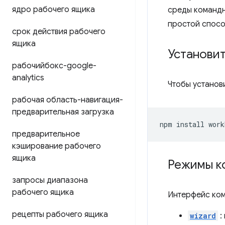
ядро рабочего ящика
среды командн
простой спосо
срок действия рабочего
ящика
Установи
рабочийбокс-google-
analytics
Чтобы установ
рабочая область-навигация-
предварительная загрузка
npm
install
work
предварительное
кэширование рабочего
ящика
Режимы к
запросы диапазона
рабочего ящика
Интерфейс ком
рецепты рабочего ящика
wizard
: