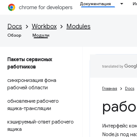
Документация
И
Docs
Workbox
Modules
Обзор
Модули
Пакеты сервисных
работников
синхронизация фона
рабочей области
Главная
Docs
рабо
обновление рабочего
ящика-трансляции
кэшируемый-ответ рабочего
Интерфейс ком
ящика
Node.js под н