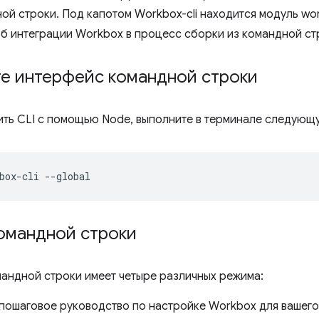
ой строки. Под капотом Workbox-cli находится модуль wor
б интеграции Workbox в процесс сборки из командной стр
те интерфейс командной строки
ить CLI с помощью Node, выполните в терминале следующ
box-cli
омандной строки
андной строки имеет четыре различных режима:
 пошаговое руководство по настройке Workbox для вашего