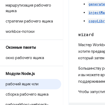
generat
маршрутизация рабочего
ящика
injectMa
copyLibr
стратегии рабочего ящика
workbox-потоки
wizard
Мастер Workbo
Оконные пакеты
хотите предва
окно рабочего ящика
который затем
Большинству р
Модули Node
.
js
и вы можете в
поддерживаемы
рабочий ящик-кли
Чтобы запустит
сборка рабочего ящика
рабочийбокс-webpack-