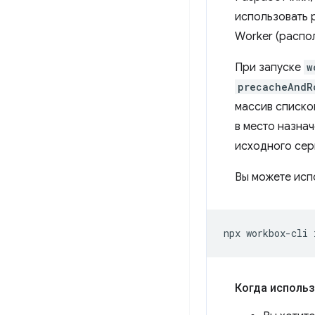
использовать
Worker (распол
При запуске
w
precacheAndR
массив списко
в место назна
исходного сер
Вы можете исп
npx
workbox-cli
Когда исполь