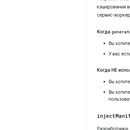
кэширования в
сервис-воркер
Когда
generat
Вы хотит
У вас ест
Когда НЕ исп
Вы хотите
Вы хотит
пользова
inject
Mani
Разработчики,