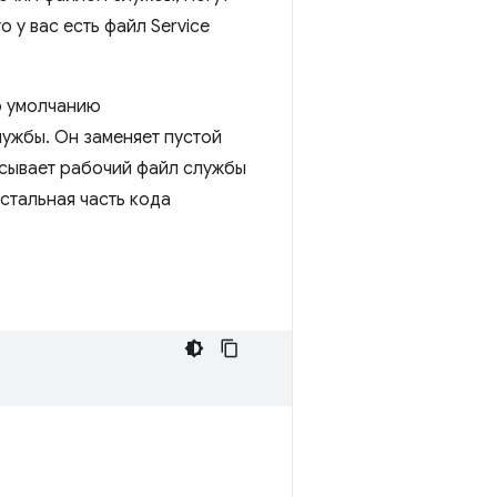
о у вас есть файл Service
о умолчанию
лужбы. Он заменяет пустой
исывает рабочий файл службы
стальная часть кода