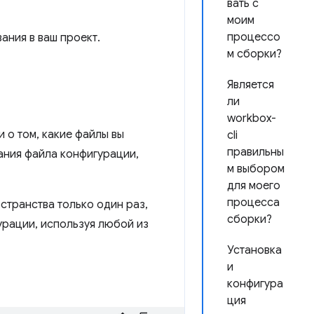
вать с
моим
процессо
ания в ваш проект.
м сборки?
Является
ли
workbox-
 о том, какие файлы вы
cli
правильны
ания файла конфигурации,
м выбором
для моего
процесса
странства только один раз,
сборки?
урации, используя любой из
Установка
и
конфигура
ция