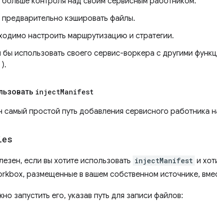
е больше контроля над своим сервисным работником.
е предварительно кэшировать файлы.
ходимо настроить маршрутизацию и стратегии.
и бы использовать своего сервис-воркера с другими функ
).
ользовать
inject
Manifest
н самый простой путь добавления сервисного работника на
ies
лезен, если вы хотите использовать
injectManifest
и хот
rkbox, размещенные в вашем собственном источнике, вме
но запустить его, указав путь для записи файлов: