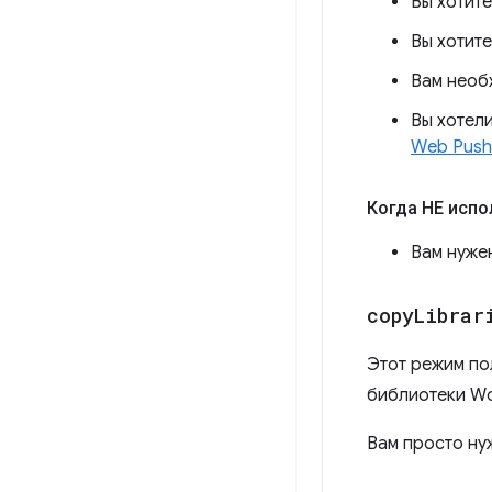
Вы хотит
Вы хотит
Вам необ
Вы хотел
Web Push
Когда НЕ исп
Вам нуже
copy
Librar
Этот режим по
библиотеки Wo
Вам просто нуж