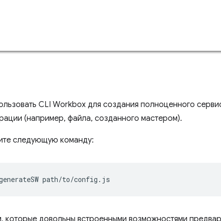
ользовать CLI Workbox для создания полноценного серв
рации (например, файла, созданного мастером).
ите следующую команду:
generateSW
, которые довольны встроенными возможностями предвар