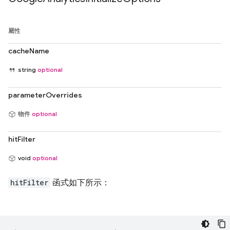
屬性
cacheName
string
optional
parameterOverrides
物件
optional
hitFilter
void
optional
hitFilter
函式如下所示：