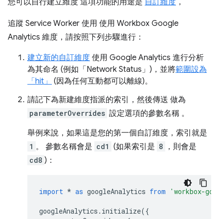
您可以自行建立維度 這項功能的用途是
自訂維度
，
追蹤 Service Worker 使用 使用 Workbox Google
Analytics 維度，請按照下列步驟進行：
建立新的自訂維度
使用 Google Analytics 進行分析
為其命名 (例如「Network Status」)，並將
範圍設為
「hit」
(因為任何互動都可以離線)。
請記下為新建維度指派的索引，然後傳送 做為
parameterOverrides
設定選項的參數名稱 。
舉例來說，如果這是您的第一個自訂維度，索引就是
1
。 參數名稱會是
cd1
(如果索引是
8
，則會是
cd8
)：
import
*
as
googleAnalytics
from
'workbox-goo
googleAnalytics
.
initialize
({