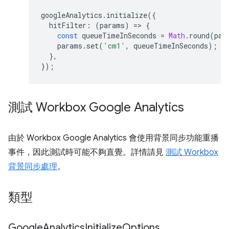
googleAnalytics
.
initialize
({
hitFilter
:
(
params
)
=
>
{
const
queueTimeInSeconds
=
Math
.
round
(
par
params
.
set
(
'cm1'
,
queueTimeInSeconds
);
},
});
測試 Workbox Google Analytics
由於 Workbox Google Analytics 會使用背景同步功能重播
事件，因此測試時可能不夠直覺。詳情請見
測試 Workbox
背景同步處理
。
類型
Google
Analytics
Initialize
Options