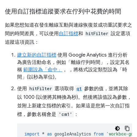
使用自訂指標追蹤要求在佇列中花費的時間
如果您想知道在發生離線互動與連線恢復並成功重試要求之
間的時間差異，可以使用
自訂指標
和
hitFilter
設定選項
追蹤這項資訊：
建立新的自訂指標
使用 Google Analytics 進行分析
為廣告活動命名，例如「離線佇列時間」，設定其名
稱
範圍設為「命中」
， ，將格式設定類型設為「時
間」(以秒為單位)。
使用
hitFilter
選項取得
qt
參數的值，並將其除
以 1000 (以便將其轉換為秒)。然後將該值設為參數，
並附上新建立指標的索引。如果這是您第一次自訂指
標，參數名稱會是
'cm1'
：
import
*
as
googleAnalytics
from
'workbox-goo