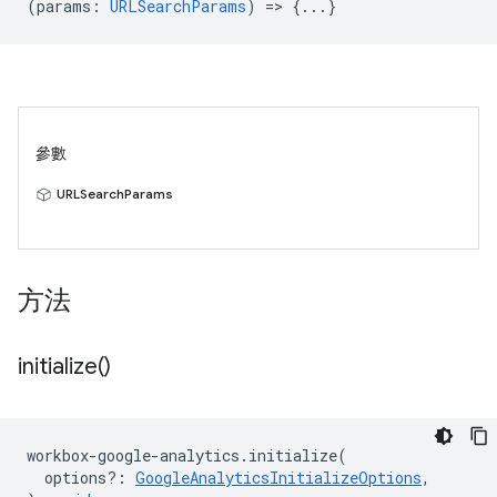
(
params
:
URLSearchParams
) => {...}
參數
URLSearchParams
方法
initialize(
)
workbox
-
google
-
analytics
.
initialize
(
options?
:
GoogleAnalyticsInitializeOptions
,