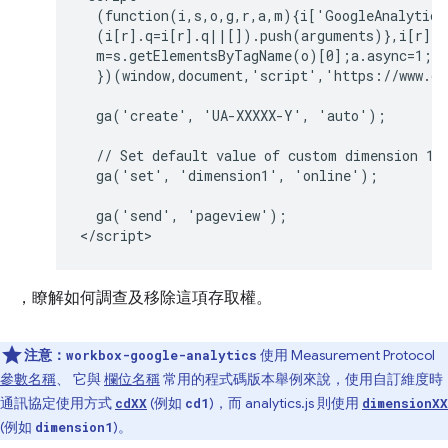
  (function(i,s,o,g,r,a,m){i['GoogleAnalytics
  (i[r].q=i[r].q||[]).push(arguments)},i[r].l
  m=s.getElementsByTagName(o)[0];a.async=1;a.
  })(window,document,'script','https://www.go
  ga('create', 'UA-XXXXX-Y', 'auto');

  // Set default value of custom dimension 1 t
  ga('set', 'dimension1', 'online');

  ga('send', 'pageview');

，瞭解如何調查及移除這項存取權。
注意：
使用 Measurement Protocol
workbox-google-analytics
參數名稱
、 它與
欄位名稱
常用的程式碼版本舉例來說，使用自訂維度時
通訊協定使用方式
(例如
)，而 analytics.js 則使用
cdXX
cd1
dimensionXX
(例如
)。
dimension1