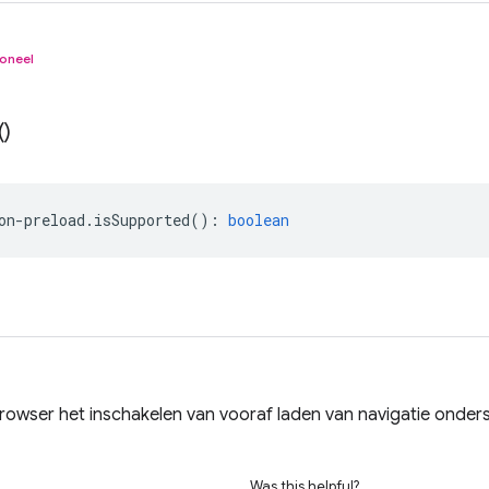
oneel
(
)
on
-
preload
.
isSupported
()
:
boolean
rowser het inschakelen van vooraf laden van navigatie onder
Was this helpful?