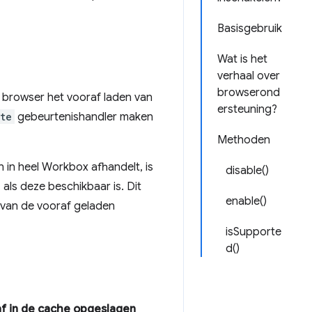
Basisgebruik
Wat is het
verhaal over
browserond
e browser het vooraf laden van
ersteuning?
te
gebeurtenishandler maken
Methoden
in heel Workbox afhandelt, is
disable()
als deze beschikbaar is. Dit
enable()
 van de vooraf geladen
isSupporte
d()
af in de cache opgeslagen