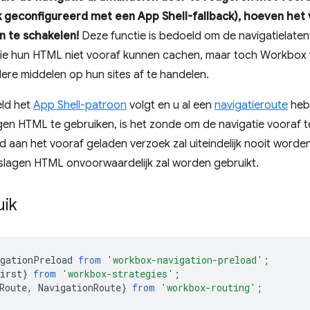
 geconfigureerd met een App Shell-fallback), hoeven het 
in te schakelen!
Deze functie is bedoeld om de navigatielaten
die hun HTML niet vooraf kunnen cachen, maar toch Workbox 
re middelen op hun sites af te handelen.
eld het
App Shell-patroon
volgt en u al een
navigatieroute
hebt
en HTML te gebruiken, is het zonde om de navigatie vooraf 
d aan het vooraf geladen verzoek zal uiteindelijk nooit worde
lagen HTML onvoorwaardelijk zal worden gebruikt.
uik
igationPreload
from
'workbox-navigation-preload'
;
irst
}
from
'workbox-strategies'
;
Route
,
NavigationRoute
}
from
'workbox-routing'
;