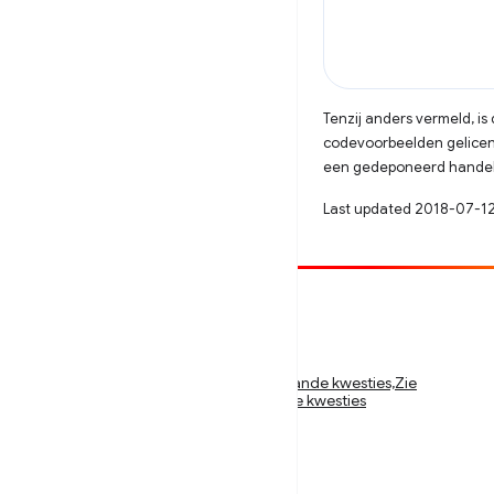
Tenzij anders vermeld, i
codevoorbeelden gelicen
een gedeponeerd handels
Last updated 2018-07-12
Bijdragen
Meld een bug
Zie openstaande kwesties,Zie openstaande kwesties,Zie
openstaande kwesties,Zie openstaande kwesties