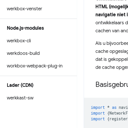
HTML (mogelijk
werkbox-venster
navigatie niet 
ontwikkelaars 
Node
.
js-modules
cachen van ande
werkbox-cli
Als u bijvoorbe
cache opgeslag
werkdoos-build
dat is gekoppel
workbox-webpack-plug-in
de cache opges
Basisgebr
Lader (CDN)
werkkast-sw
import
*
as
nav
import
{
NetworkF
import
{
register