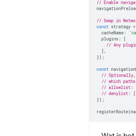
// Enable naviga
navigationPreloa
// Swap in Netwo
const
strategy
=
cacheName
:
'c
plugins
:
[
// Any plugi
],
});
const
navigation
// Optionally,
// which paths
// allowlist: 
// denylist: [
});
registerRoute
(
na