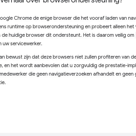
t verhaal over browserondersteuning?
oogle Chrome de enige browser die het vooraf laden van nav
dens runtime op browserondersteuning en probeert alleen het v
s de huidige browser dit ondersteunt. Het is daarom veilig om
n uw servicewerker.
an bewust zijn dat deze browsers niet zullen profiteren van d
ie, en het wordt aanbevolen dat u zorgvuldig de prestatie-imp
emedewerker die geen navigatieverzoeken afhandelt en geen 
ie.