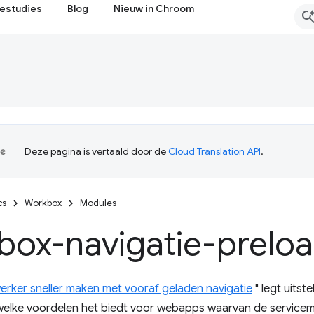
estudies
Blog
Nieuw in Chroom
Deze pagina is vertaald door de
Cloud Translation API
.
cs
Workbox
Modules
box-navigatie-prelo
rker sneller maken met vooraf geladen navigatie
" legt uitst
 welke voordelen het biedt voor webapps waarvan de servicem