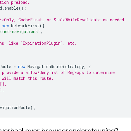
tion preload.
d
.
enable
();
rkOnly, CacheFirst, or StaleWhileRevalidate as needed.
new
NetworkFirst
({
ached-navigations'
,
ns, like `ExpirationPlugin`, etc.
Route
=
new
NavigationRoute
(
strategy
,
{
 provide a allow/denylist of RegExps to determine
 will match this route.
[],
],
vigationRoute
);