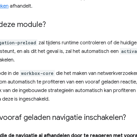
eken
afhandelt.
deze module?
gation-preload
zal tijdens runtime controleren of de huidig
steunt, en als dit het geval is, zal het automatisch een
activa
akelen.
de in de
workbox-core
die het maken van netwerkverzoeken 
om automatisch te profiteren van een vooraf geladen reactie, 
lk van de ingebouwde strategieën automatisch kan profiteren
a deze is ingeschakeld.
vooraf geladen navigatie inschakelen?
die de navigatie al afhandelen door te reageren met voor