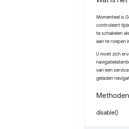
Wat is he
Momenteel is G
controleert tij
te schakelen al
aan te roepen i
U moet zich erv
navigatielatent
van een servic
geladen navigat
Methoden
disable(
)