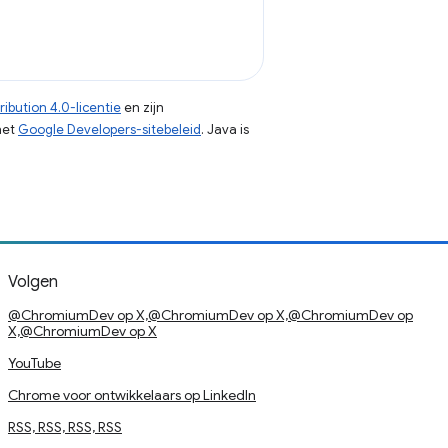
ibution 4.0-licentie
en zijn
het
Google Developers-sitebeleid
. Java is
Volgen
@ChromiumDev op X,@ChromiumDev op X,@ChromiumDev op
X,@ChromiumDev op X
YouTube
Chrome voor ontwikkelaars op LinkedIn
RSS, RSS, RSS, RSS