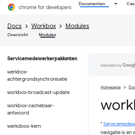
Documenten
Cas
Docs
Workbox
Modules
Overzicht
Modules
Servicemedewerkerpakketten
werkbox-
achtergrondsynchronisatie
Homepage
Do
workbox-broadcast-update
work
workbox-cachebaar-
antwoord
"
Servicemedewe
werkdoos-kern
navigatie is en