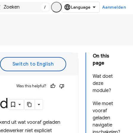
/
Aanmelden
On this
page
Wat doet
deze
Was this helpful?
module?
ad
Wie moet
vooraf
geladen
ekend uit wat vooraf geladen
navigatie
edewerker niet expliciet
inschakelen?