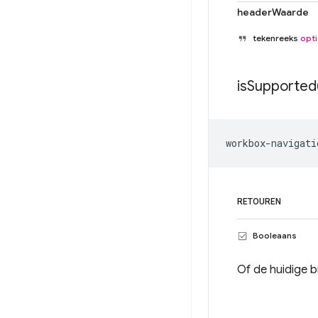
headerWaarde
tekenreeks
opti
is
Supported
workbox
-
navigati
RETOUREN
Booleaans
Of de huidige b