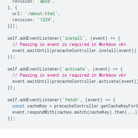
revision
:
'abcd'
,
},
{
url
:
'/about.html'
,
revision
:
'1234'
,
}]);
self
.
addEventListener
(
'install'
,
(
event
)
=
>
{
// Passing in event is required in Workbox v6+
event
.
waitUntil
(
precacheController
.
install
(
event
))
});
self
.
addEventListener
(
'activate'
,
(
event
)
=
>
{
// Passing in event is required in Workbox v6+
event
.
waitUntil
(
precacheController
.
activate
(
event
)
});
self
.
addEventListener
(
'fetch'
,
(
event
)
=
>
{
const
cacheKey
=
precacheController
.
getCacheKeyFor
event
.
respondWith
(
caches
.
match
(
cacheKey
).
then
(...)
});