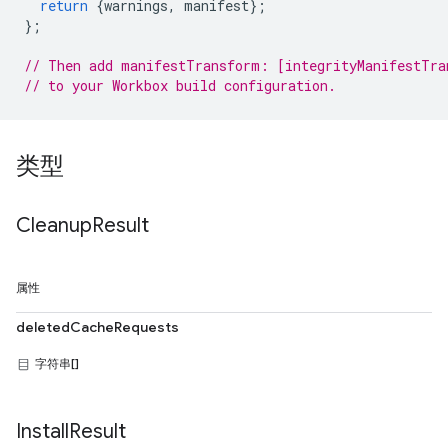
return
{
warnings
,
manifest
};
};
// Then add manifestTransform: [integrityManifestTra
// to your Workbox build configuration.
类型
Cleanup
Result
属性
deletedCacheRequests
字符串[]
Install
Result