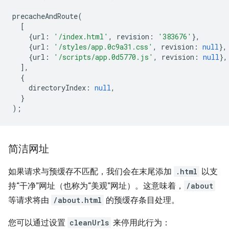
precacheAndRoute
(
[
{
url
:
'/index.html'
,
revision
:
'383676'
},
{
url
:
'/styles/app.0c9a31.css'
,
revision
:
null
},
{
url
:
'/scripts/app.0d5770.js'
,
revision
:
null
},
],
{
directoryIndex
:
null
,
}
);
简洁网址
如果请求与预缓存不匹配，我们会在末尾添加
.html
以支
持“干净”网址（也称为“美观”网址）。这意味着，
/about
等请求将由
/about.html
的预缓存条目处理。
您可以通过设置
cleanUrls
来停用此行为：