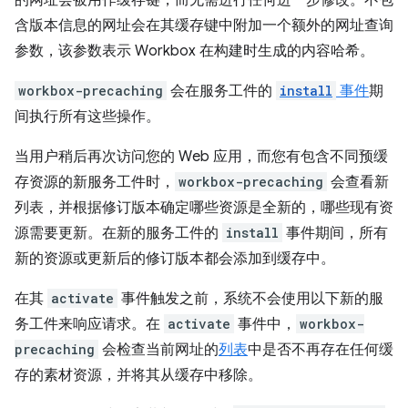
的网址会被用作缓存键，而无需进行任何进一步修改。不包
含版本信息的网址会在其缓存键中附加一个额外的网址查询
参数，该参数表示 Workbox 在构建时生成的内容哈希。
workbox-precaching
会在服务工件的
install
事件
期
间执行所有这些操作。
当用户稍后再次访问您的 Web 应用，而您有包含不同预缓
存资源的新服务工件时，
workbox-precaching
会查看新
列表，并根据修订版本确定哪些资源是全新的，哪些现有资
源需要更新。在新的服务工件的
install
事件期间，所有
新的资源或更新后的修订版本都会添加到缓存中。
在其
activate
事件触发之前，系统不会使用以下新的服
务工件来响应请求。在
activate
事件中，
workbox-
precaching
会检查当前网址的
列表
中是否不再存在任何缓
存的素材资源，并将其从缓存中移除。