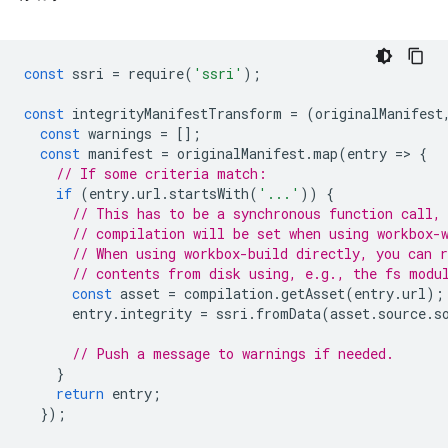
const
ssri
=
require
(
'ssri'
);
const
integrityManifestTransform
=
(
originalManifest
const
warnings
=
[];
const
manifest
=
originalManifest
.
map
(
entry
=
>
{
// If some criteria match:
if
(
entry
.
url
.
startsWith
(
'...'
))
{
// This has to be a synchronous function call,
// compilation will be set when using workbox-
// When using workbox-build directly, you can 
// contents from disk using, e.g., the fs modu
const
asset
=
compilation
.
getAsset
(
entry
.
url
);
entry
.
integrity
=
ssri
.
fromData
(
asset
.
source
.
s
// Push a message to warnings if needed.
}
return
entry
;
});