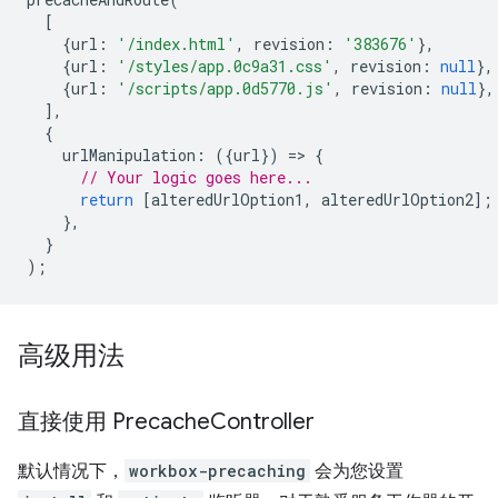
[
{
url
:
'/index.html'
,
revision
:
'383676'
},
{
url
:
'/styles/app.0c9a31.css'
,
revision
:
null
},
{
url
:
'/scripts/app.0d5770.js'
,
revision
:
null
},
],
{
urlManipulation
:
({
url
})
=
>
{
// Your logic goes here...
return
[
alteredUrlOption1
,
alteredUrlOption2
];
},
}
);
高级用法
直接使用 Precache
Controller
默认情况下，
workbox-precaching
会为您设置