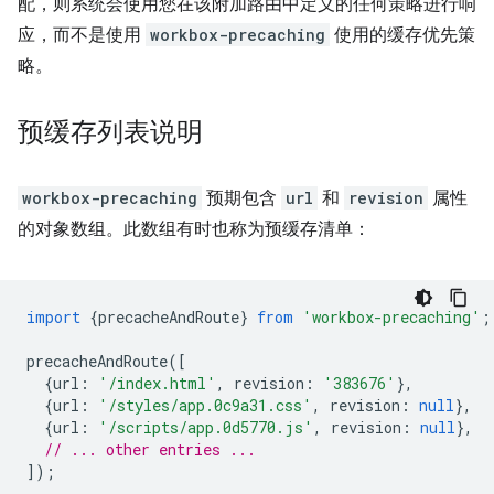
配，则系统会使用您在该附加路由中定义的任何策略进行响
应，而不是使用
workbox-precaching
使用的缓存优先策
略。
预缓存列表说明
workbox-precaching
预期包含
url
和
revision
属性
的对象数组。此数组有时也称为预缓存清单：
import
{
precacheAndRoute
}
from
'workbox-precaching'
;
precacheAndRoute
([
{
url
:
'/index.html'
,
revision
:
'383676'
},
{
url
:
'/styles/app.0c9a31.css'
,
revision
:
null
},
{
url
:
'/scripts/app.0d5770.js'
,
revision
:
null
},
// ... other entries ...
]);