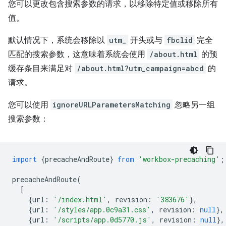
您可以更改包含搜索参数的请求，以移除特定值或移除所有
值。
默认情况下，系统会移除以
utm_
开头或与
fbclid
完全
匹配的搜索参数，这意味着系统会使用
/about.html
的预
缓存条目来满足对
/about.html?utm_campaign=abcd
的
请求。
您可以使用
ignoreURLParametersMatching
忽略另一组
搜索参数：
import
{
precacheAndRoute
}
from
'workbox-precaching'
;
precacheAndRoute
(
[
{
url
:
'/index.html'
,
revision
:
'383676'
},
{
url
:
'/styles/app.0c9a31.css'
,
revision
:
null
},
{
url
:
'/scripts/app.0d5770.js'
,
revision
:
null
},