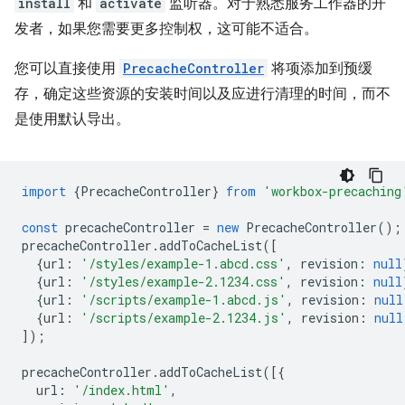
install
和
activate
监听器。对于熟悉服务工作器的开
发者，如果您需要更多控制权，这可能不适合。
您可以直接使用
PrecacheController
将项添加到预缓
存，确定这些资源的安装时间以及应进行清理的时间，而不
是使用默认导出。
import
{
PrecacheController
}
from
'workbox-precaching
const
precacheController
=
new
PrecacheController
();
precacheController
.
addToCacheList
([
{
url
:
'/styles/example-1.abcd.css'
,
revision
:
null
{
url
:
'/styles/example-2.1234.css'
,
revision
:
null
{
url
:
'/scripts/example-1.abcd.js'
,
revision
:
null
{
url
:
'/scripts/example-2.1234.js'
,
revision
:
null
]);
precacheController
.
addToCacheList
([{
url
:
'/index.html'
,