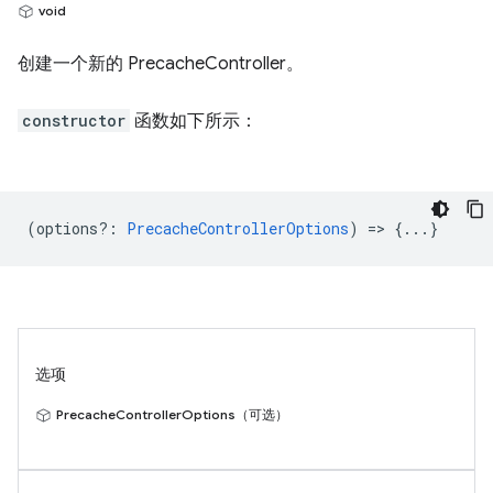
void
创建一个新的 PrecacheController。
constructor
函数如下所示：
(
options?
:
PrecacheControllerOptions
) => {...}
选项
PrecacheControllerOptions（可选）