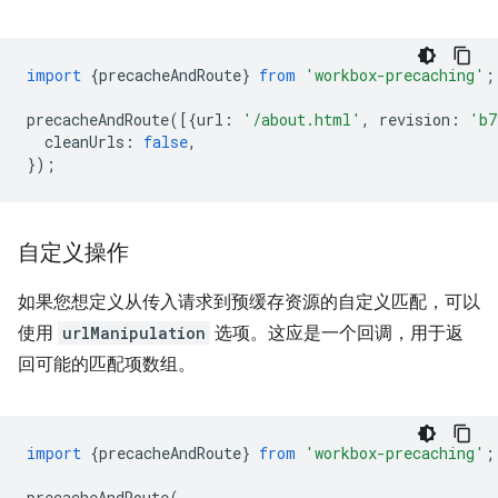
import
{
precacheAndRoute
}
from
'workbox-precaching'
;
precacheAndRoute
([{
url
:
'/about.html'
,
revision
:
'b7
cleanUrls
:
false
,
});
自定义操作
如果您想定义从传入请求到预缓存资源的自定义匹配，可以
使用
urlManipulation
选项。这应是一个回调，用于返
回可能的匹配项数组。
import
{
precacheAndRoute
}
from
'workbox-precaching'
;
precacheAndRoute
(