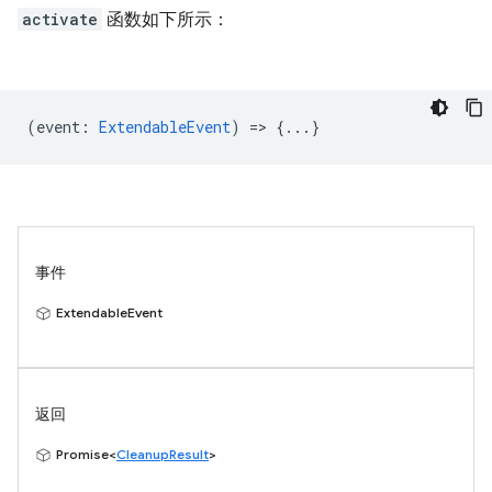
activate
函数如下所示：
(
event
:
ExtendableEvent
) => {...}
事件
ExtendableEvent
返回
Promise<
CleanupResult
>