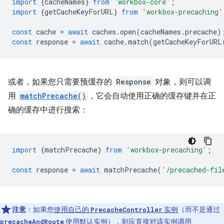
import
{
cacheNames
}
from
'workbox-core'
;
import
{
getCacheKeyForURL
}
from
'workbox-precaching'
const
cache
=
await
caches
.
open
(
cacheNames
.
precache
)
const
response
=
await
cache
.
match
(
getCacheKeyForURL
或者，如果您只需要预缓存的
Response
对象，则可以调
用
matchPrecache()
，它会自动使用正确的缓存键并在正
确的缓存中进行搜索：
import
{
matchPrecache
}
from
'workbox-precaching'
;
const
response
=
await
matchPrecache
(
'/precached-fil
注意
：如果您
使用自己的
实例
（而不是通过
PrecacheController
使用默认实例），则应直接对该实例调用
precacheAndRoute