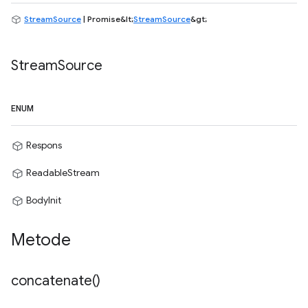
StreamSource
| Promise&lt;
StreamSource
&gt;
Stream
Source
ENUM
Respons
ReadableStream
BodyInit
Metode
concatenate(
)