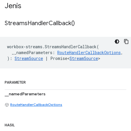
Jenis
Streams
Handler
Callback(
)
workbox
-
streams
.
StreamsHandlerCallback
(
__namedParameters
:
RouteHandlerCallbackOptions
,
)
:
StreamSource
|
Promise<
StreamSource
>
PARAMETER
__namedParameters
RouteHandlerCallbackOptions
HASIL