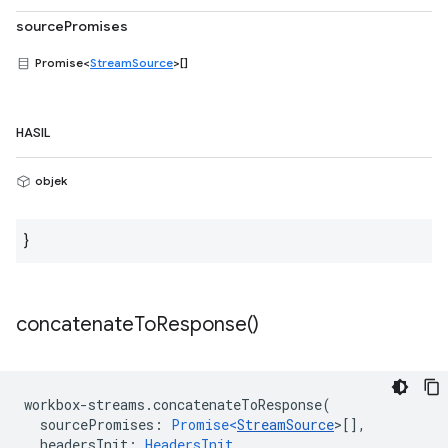
sourcePromises
Promise<
StreamSource
>[]
HASIL
objek
}
concatenate
To
Response(
)
workbox
-
streams
.
concatenateToResponse
(
sourcePromises
:
Promise<
StreamSource
>
[],
headersInit
:
HeadersInit
,