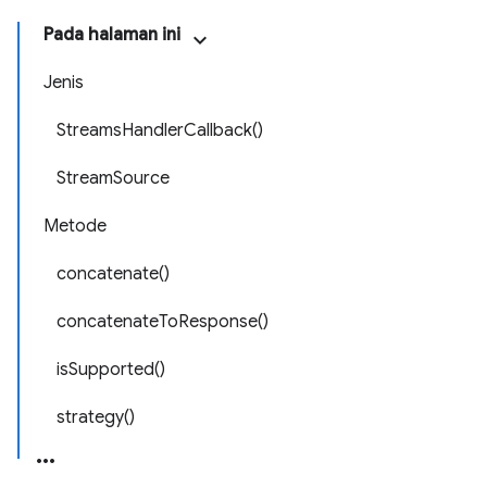
Pada halaman ini
Jenis
StreamsHandlerCallback()
StreamSource
Metode
concatenate()
concatenateToResponse()
isSupported()
strategy()