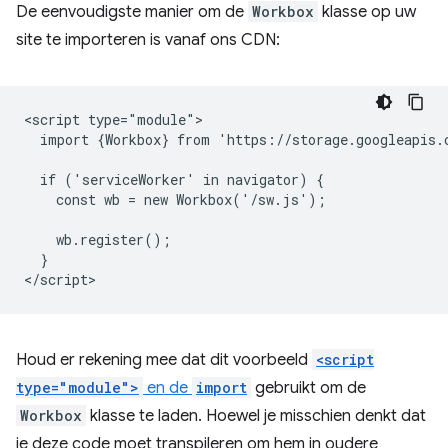
De eenvoudigste manier om de
Workbox
klasse op uw
site te importeren is vanaf ons CDN:
<script type="module">

  import {Workbox} from 'https://storage.googleapis.
  if ('serviceWorker' in navigator) {

    const wb = new Workbox('/sw.js');

    wb.register();

  }

Houd er rekening mee dat dit voorbeeld
<script
type="module">
en de
import
gebruikt om de
Workbox
klasse te laden. Hoewel je misschien denkt dat
je deze code moet transpileren om hem in oudere