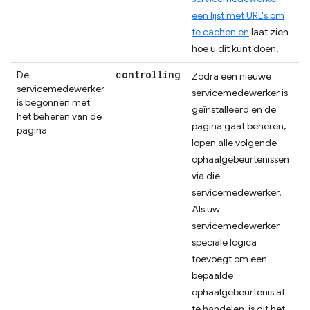
een lijst met URL's om
te cachen en
laat zien
hoe u dit kunt doen.
controlling
De
Zodra een nieuwe
servicemedewerker
servicemedewerker is
is begonnen met
geïnstalleerd en de
het beheren van de
pagina gaat beheren,
pagina
lopen alle volgende
ophaalgebeurtenissen
via die
servicemedewerker.
Als uw
servicemedewerker
speciale logica
toevoegt om een ​​
bepaalde
ophaalgebeurtenis af
te handelen, is dit het