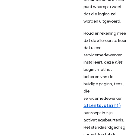
punt waarop u weet
dat die logica zal
worden uitgevoerd.
Houd er rekening mee
dat de allereerste keer
dat u een
servicemedewerker
installeert, deze
niet
begint met het
beheren van de
huidige pagina, tenzij
die
servicemedewerker
clients.claim()
aanroept in zijn
activatiegebeurtenis.
Het standaardgedrag
is wachten tot de