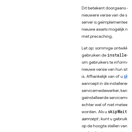
Dit betekent doorgaans da
nieuwere versie van de sit
server is geïmplementeerd
nieuwe assets mogelijk net 
met precaching.
Let op: sommige ontwikkel
installed
gebruiken de
g
om gebruikers te informer
nieuwe versie van hun site
ski
is. Afhankelijk van of u
aanroept in de installerend
servicemedewerker, kan d
geïnstalleerde serviceme
echter wel of niet meteen 
skipWaiti
worden. Als u
aanroept
, kunt u gebruiker
op de hoogte stellen van 