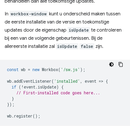
behandelen dan alle toekomstige updates.
In
workbox-window
kunt u onderscheid maken tussen
de eerste installatie van de versie en toekomstige
updates door de eigenschap
isUpdate
te controleren
bij een van de volgende gebeurtenissen. Bij de
allereerste installatie zal
isUpdate
false
zijn.
const
wb
=
new
Workbox
(
'/sw.js'
);
wb
.
addEventListener
(
'installed'
,
event
=
>
{
if
(
!
event
.
isUpdate
)
{
// First-installed code goes here...
}
});
wb
.
register
();