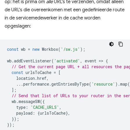
op: het is prima om
alle
URL's te verzenden, omdat alleen
de URL's die overeenkomen met een gedefinieerde route
in de servicemedewerker in de cache worden
opgeslagen:
const
wb
=
new
Workbox
(
'/sw.js'
);
wb
.
addEventListener
(
'activated'
,
event
=
>
{
// Get the current page URL + all resources the pa
const
urlsToCache
=
[
location
.
href
,
...
performance
.
getEntriesByType
(
'resource'
).
map
(
];
// Send that list of URLs to your router in the se
wb
.
messageSW
({
type
:
'CACHE_URLS'
,
payload
:
{
urlsToCache
},
});
});