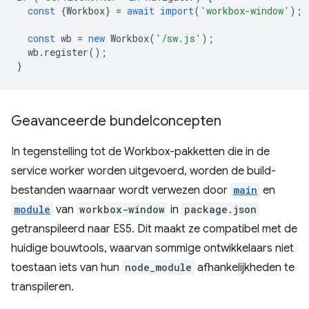
const
{
Workbox
}
=
await
import
(
'workbox-window'
);
const
wb
=
new
Workbox
(
'/sw.js'
);
wb
.
register
();
}
Geavanceerde bundelconcepten
In tegenstelling tot de Workbox-pakketten die in de
service worker worden uitgevoerd, worden de build-
bestanden waarnaar wordt verwezen door
main
en
module
van
workbox-window
in
package.json
getranspileerd naar ES5. Dit maakt ze compatibel met de
huidige bouwtools, waarvan sommige ontwikkelaars niet
toestaan ​​iets van hun
node_module
afhankelijkheden te
transpileren.