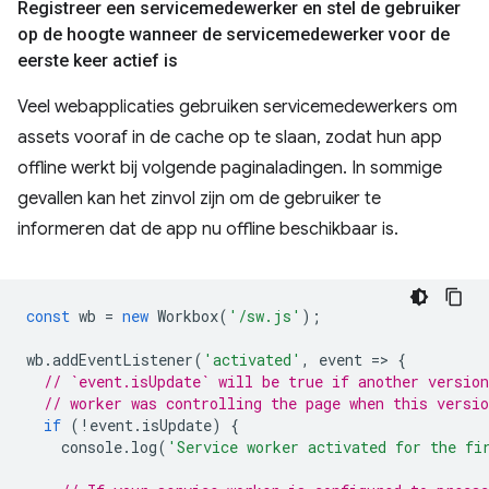
Registreer een servicemedewerker en stel de gebruiker
op de hoogte wanneer de servicemedewerker voor de
eerste keer actief is
Veel webapplicaties gebruiken servicemedewerkers om
assets vooraf in de cache op te slaan, zodat hun app
offline werkt bij volgende paginaladingen. In sommige
gevallen kan het zinvol zijn om de gebruiker te
informeren dat de app nu offline beschikbaar is.
const
wb
=
new
Workbox
(
'/sw.js'
);
wb
.
addEventListener
(
'activated'
,
event
=
>
{
// `event.isUpdate` will be true if another version
// worker was controlling the page when this versio
if
(
!
event
.
isUpdate
)
{
console
.
log
(
'Service worker activated for the fi