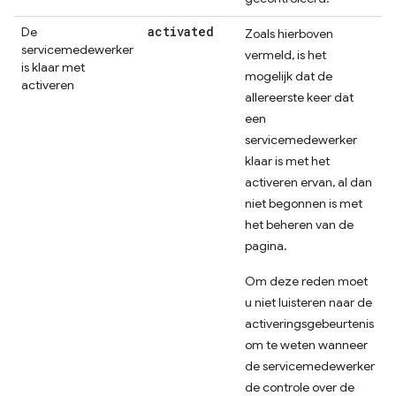
activated
De
Zoals hierboven
servicemedewerker
vermeld, is het
is klaar met
mogelijk dat de
activeren
allereerste keer dat
een
servicemedewerker
klaar is met het
activeren ervan, al dan
niet begonnen is met
het beheren van de
pagina.
Om deze reden moet
u niet luisteren naar de
activeringsgebeurtenis
om te weten wanneer
de servicemedewerker
de controle over de