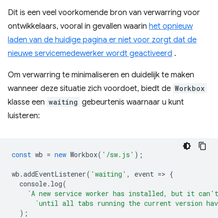
Dit is een veel voorkomende bron van verwarring voor
ontwikkelaars, vooral in gevallen waarin
het opnieuw
laden van de huidige pagina er niet voor zorgt dat de
nieuwe servicemedewerker wordt geactiveerd
.
Om verwarring te minimaliseren en duidelijk te maken
wanneer deze situatie zich voordoet, biedt de
Workbox
klasse een
waiting
gebeurtenis waarnaar u kunt
luisteren:
const
wb
=
new
Workbox
(
'/sw.js'
);
wb
.
addEventListener
(
'waiting'
,
event
=
>
{
console
.
log
(
`A new service worker has installed, but it can'
`until all tabs running the current version hav
);