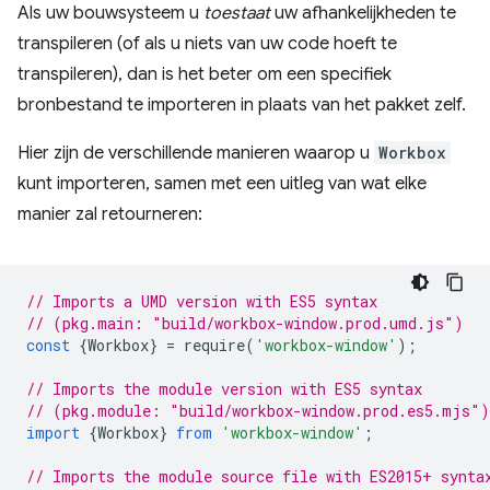
Als uw bouwsysteem u
toestaat
uw afhankelijkheden te
transpileren (of als u niets van uw code hoeft te
transpileren), dan is het beter om een ​​specifiek
bronbestand te importeren in plaats van het pakket zelf.
Hier zijn de verschillende manieren waarop u
Workbox
kunt importeren, samen met een uitleg van wat elke
manier zal retourneren:
// Imports a UMD version with ES5 syntax
// (pkg.main: "build/workbox-window.prod.umd.js")
const
{
Workbox
}
=
require
(
'workbox-window'
);
// Imports the module version with ES5 syntax
// (pkg.module: "build/workbox-window.prod.es5.mjs")
import
{
Workbox
}
from
'workbox-window'
;
// Imports the module source file with ES2015+ synta