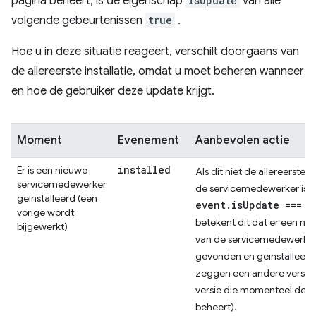
pagina beheert, is de eigenschap
isUpdate
van alle
volgende gebeurtenissen
true
.
Hoe u in deze situatie reageert, verschilt doorgaans van
de allereerste installatie, omdat u moet beheren wanneer
en hoe de gebruiker deze update krijgt.
Moment
Evenement
Aanbevolen actie
installed
Er is een nieuwe
Als dit niet de allereerste in
servicemedewerker
de servicemedewerker is (
geïnstalleerd (een
event.isUpdate === t
vorige wordt
betekent dit dat er een nie
bijgewerkt)
van de servicemedewerker
gevonden en geïnstalleerd 
zeggen een andere versie
versie die momenteel de p
beheert).