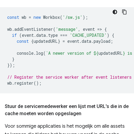
const
wb
=
new
Workbox
(
'/sw.js'
);
wb
.
addEventListener
(
'message'
,
event
=
>
{
if
(
event
.
data
.
type
===
'CACHE_UPDATED'
)
{
const
{
updatedURL
}
=
event
.
data
.
payload
;
console
.
log
(
`A newer version of 
${
updatedURL
}
 is
}
});
// Register the service worker after event listeners 
wb
.
register
();
Stuur de servicemedewerker een lijst met URL's die in de
cache moeten worden opgeslagen
Voor sommige applicaties is het mogelijk om alle assets