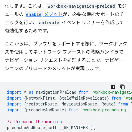
化します。これは、
workbox-navigation-preload
モジ
ュールの
enable
メソッド
が、必要な機能サポートのチ
ェックを行い、
activate
イベント リスナーを作成して
有効化するためです。
ここからは、ブラウザをサポートする際に、ワークボック
スを使用してネットワーク ファーストの戦略ハンドラで
ナビゲーション リクエストを処理することで、ナビゲー
ションのプリロードのメリットが実現します。
import
*
as
navigationPreload
from
'workbox-navigati
import
{
NetworkFirst
,
StaleWhileRevalidate
}
from
'wo
import
{
registerRoute
,
NavigationRoute
,
Route
}
from
import
{
precacheAndRoute
}
from
'workbox-precaching'
;
// Precache the manifest
precacheAndRoute
(
self
.
__WB_MANIFEST
);