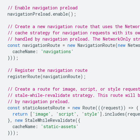
// Enable navigation preload
navigationPreload
.
enable
();
// Create a new navigation route that uses the Networ
// cache strategy for navigation requests with its o
// handled by navigation preload. The NetworkOnly st
const
navigationRoute
=
new
NavigationRoute
(
new
Netw
cacheName
:
'navigations'
}));
// Register the navigation route
registerRoute
(
navigationRoute
);
// Create a route for image, script, or style reques
// stale-while-revalidate strategy. This route will 
// by navigation preload.
const
staticAssetsRoute
=
new
Route
(({
request
})
=
>
{
return
[
'image'
,
'script'
,
'style'
].
includes
(
reque
},
new
StaleWhileRevalidate
({
cacheName
:
'static-assets'
}));