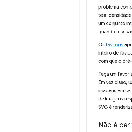
problema compl
tela, densidade
um conjunto in
quando o usuár
Os
favcons
apr
inteiro de favi
com que o pré-
Faça um favor 
Em vez disso, 
imagens em ca
de imagens res
SVG é renderiz
Não é perm