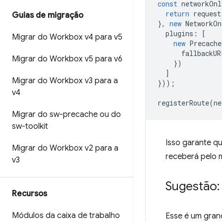
const
networkOnl
return
request
Guias de migração
},
new
NetworkOn
plugins
:
[
Migrar do Workbox v4 para v5
new
Precache
fallbackUR
Migrar do Workbox v5 para v6
})
]
Migrar do Workbox v3 para a
}));
v4
registerRoute
(
ne
Migrar do sw-precache ou do
sw-toolkit
Isso garante qu
Migrar do Workbox v2 para a
receberá pelo 
v3
Sugestão:
Recursos
Módulos da caixa de trabalho
Esse é um gran