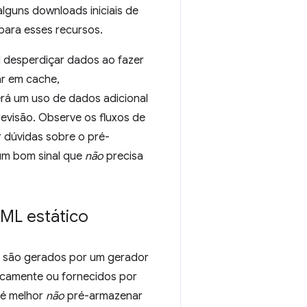
lguns downloads iniciais de
 para esses recursos.
il desperdiçar dados ao fazer
ar em cache,
erá um uso de dados adicional
visão. Observe os fluxos de
r dúvidas sobre o pré-
um bom sinal que
não
precisa
TML estático
os são gerados por um gerador
icamente ou fornecidos por
 é melhor
não
pré-armazenar