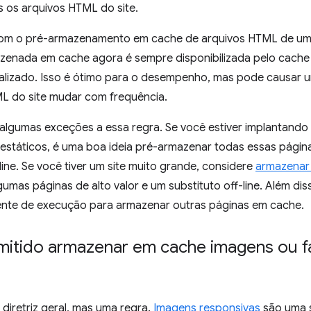
 os arquivos HTML do site.
m o pré-armazenamento em cache de arquivos HTML de um s
zenada em cache agora é sempre disponibilizada pelo cache m
alizado. Isso é ótimo para o desempenho, mas pode causar um
L do site mudar com frequência.
 algumas exceções a essa regra. Se você estiver implantand
estáticos, é uma boa ideia pré-armazenar todas essas pági
-line. Se você tiver um site muito grande, considere
armazenar
gumas páginas de alto valor e um substituto off-line. Além d
nte de execução para armazenar outras páginas em cache.
mitido armazenar em cache imagens ou f
diretriz geral, mas uma regra.
Imagens responsivas
são uma 