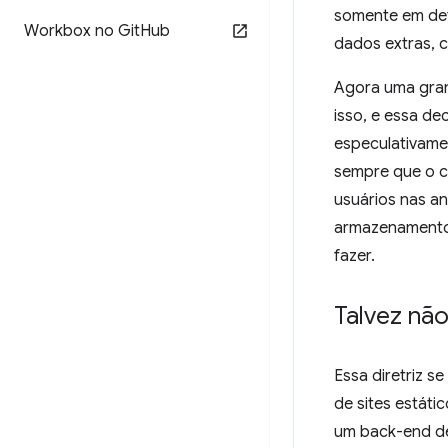
somente em det
Workbox no Git
Hub
dados extras, c
Agora uma gran
isso, e essa d
especulativame
sempre que o c
usuários nas an
armazenamento 
fazer.
Talvez nã
Essa diretriz s
de sites estát
um back-end de 