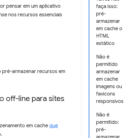
or pensar em um aplicativo
faça isso:
pré-
ense nos recursos essenciais
armazenar
em cache o
HTML
estático
Não é
permitido
o pré-armazenar recursos em
armazenar
em cache
imagens ou
favicons
off-line para sites
responsivos
Não é
permitido:
rmazenamento em cache
que
pré-
.
armazenar