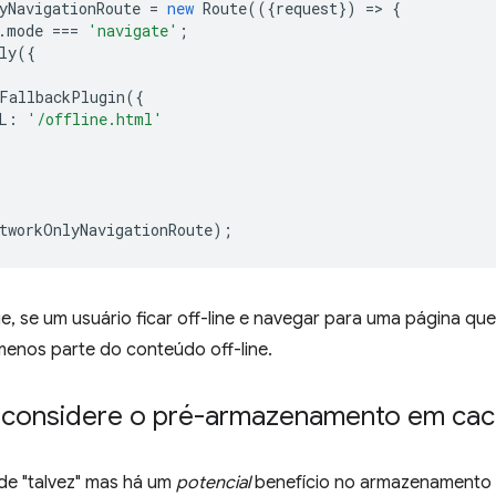
yNavigationRoute
=
new
Route
(({
request
})
=
>
{
.
mode
===
'navigate'
;
ly
({
FallbackPlugin
({
L
:
'/offline.html'
tworkOnlyNavigationRoute
);
e, se um usuário ficar off-line e navegar para uma página que
menos parte do conteúdo off-line.
 considere o pré-armazenamento em cac
de "talvez" mas há um
potencial
benefício no armazenamento 