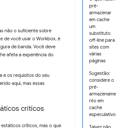
pré-
armazenar
em cache
um
as não o suficiente sobre
substituto
te de você usar o Workbox, é
off-line para
rgura de banda. Você deve
sites com
várias
e afeta a experiência do
páginas
Sugestão:
a e os requisitos do seu
considere o
erido aqui, mas essas
pré-
armazename
nto em
ticos críticos
cache
especulativo
státicos críticos, mas o que
Talvez não