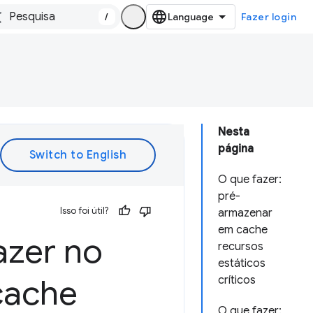
/
Fazer login
Nesta
página
O que fazer:
pré-
Isso foi útil?
armazenar
em cache
azer no
recursos
estáticos
cache
críticos
O que fazer: