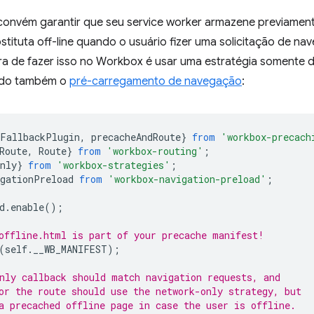
convém garantir que seu service worker armazene previame
tituta off-line quando o usuário fizer uma solicitação de na
ira de fazer isso no Workbox é usar uma estratégia somente 
ando também o
pré-carregamento de navegação
:
eFallbackPlugin
,
precacheAndRoute
}
from
'workbox-precach
Route
,
Route
}
from
'workbox-routing'
;
nly
}
from
'workbox-strategies'
;
igationPreload
from
'workbox-navigation-preload'
;
d
.
enable
();
offline.html is part of your precache manifest!
(
self
.
__WB_MANIFEST
);
nly callback should match navigation requests, and
or the route should use the network-only strategy, but
a precached offline page in case the user is offline.