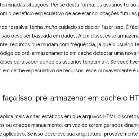
erminadas situações. Pense desta forma: os usuários terão a
om o benefício especulativo de acelerar solicitações futuras
de ressalva: tenha
muito
cuidado se decidir fazer isso. É fác
ecisão deve ser baseada em dados. Além disso, evite armazen
nte, recursos que mudam com frequência, já que o usuário t
ódigo de pré-armazenamento em cache detectar uma nova re
álises para saber aonde os usuários tendem a ir. Se você tive
em cache especulativo de recursos, esse provavelmente é 
o faça isso: pré-armazenar em cache o H
e aplica mais a sites estáticos em que arquivos HTML discret
icos ou criados manualmente, em vez de serem gerados dinam
aplicativo. Se isso descreve sua arquitetura, provavelmente