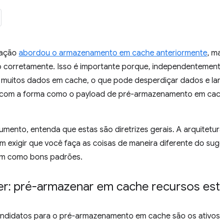
tação
abordou o armazenamento em cache anteriormente
, m
o corretamente. Isso é importante porque, independentemen
r muitos dados em cache, o que pode desperdiçar dados e la
com a forma como o payload de pré-armazenamento em cach
umento, entenda que estas são diretrizes gerais. A arquitetur
m exigir que você faça as coisas de maneira diferente do sug
vem como bons padrões.
r: pré-armazenar em cache recursos está
ndidatos para o pré-armazenamento em cache são os ativos e