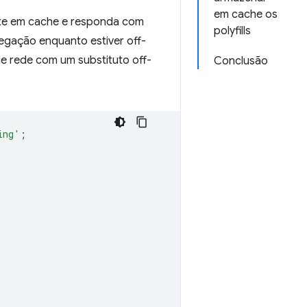
em cache os
nte em cache e responda com
polyfills
vegação enquanto estiver off-
de rede com um substituto off-
Conclusão
ing'
;