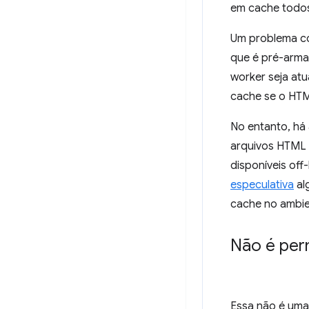
em cache todos
Um problema co
que é pré-arma
worker seja atu
cache se o HTM
No entanto, há
arquivos HTML 
disponíveis off
especulativa
al
cache no ambie
Não é per
Essa não é uma 