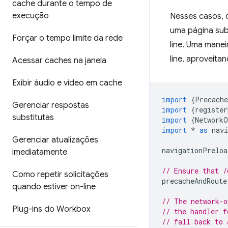
cache durante o tempo de
execução
Nesses casos, 
uma página subs
Forçar o tempo limite da rede
line. Uma mane
line, aproveit
Acessar caches na janela
Exibir áudio e vídeo em cache
import
{
Precach
Gerenciar respostas
import
{
register
substitutas
import
{
NetworkO
import
*
as
nav
Gerenciar atualizações
navigationPreloa
imediatamente
// Ensure that /
Como repetir solicitações
precacheAndRoute
quando estiver on-line
// The network-o
Plug-ins do Workbox
// the handler f
// fall back to 