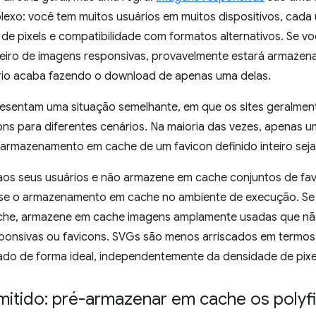
exo: você tem muitos usuários em muitos dispositivos, cad
 de pixels e compatibilidade com formatos alternativos. Se 
teiro de imagens responsivas, provavelmente estará armaze
io acaba fazendo o download de apenas uma delas.
esentam uma situação semelhante, em que os sites geralmen
cons para diferentes cenários. Na maioria das vezes, apenas u
armazenamento em cache de um favicon definido inteiro seja
aos seus usuários e não armazene em cache conjuntos de fav
use o armazenamento em cache no ambiente de execução. S
che, armazene em cache imagens amplamente usadas que nã
ponsivas ou favicons. SVGs são menos arriscados em termos
ado de forma ideal, independentemente da densidade de pixe
itido: pré-armazenar em cache os polyfil