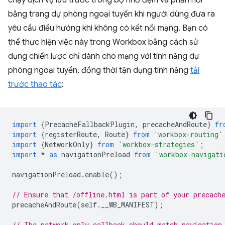
chạy dịch vụ lưu trước trong bộ nhớ đệm và phản hồi
bằng trang dự phòng ngoại tuyến khi người dùng đưa ra
yêu cầu điều hướng khi không có kết nối mạng. Bạn có
thể thực hiện việc này trong Workbox bằng cách sử
dụng chiến lược chỉ dành cho mạng với tính năng dự
phòng ngoại tuyến, đồng thời tận dụng tính năng
tải
trước thao tác
:
import
{
PrecacheFallbackPlugin
,
precacheAndRoute
}
fr
import
{
registerRoute
,
Route
}
from
'workbox-routing'
import
{
NetworkOnly
}
from
'workbox-strategies'
;
import
*
as
navigationPreload
from
'workbox-navigati
navigationPreload
.
enable
();
// Ensure that /offline.html is part of your precach
precacheAndRoute
(
self
.
__WB_MANIFEST
);
// The network-only callback should match navigation