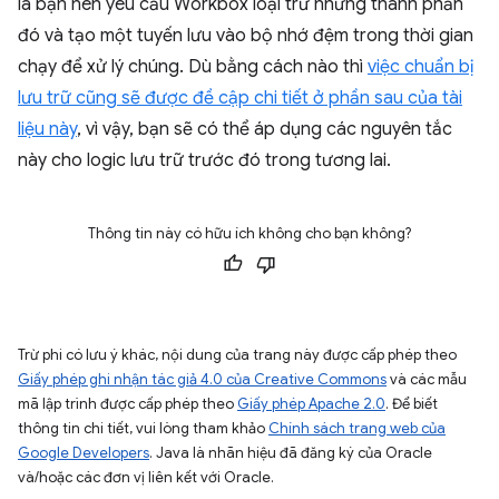
là bạn nên yêu cầu Workbox loại trừ những thành phần
đó và tạo một tuyến lưu vào bộ nhớ đệm trong thời gian
chạy để xử lý chúng. Dù bằng cách nào thì
việc chuẩn bị
lưu trữ cũng sẽ được đề cập chi tiết ở phần sau của tài
liệu này
, vì vậy, bạn sẽ có thể áp dụng các nguyên tắc
này cho logic lưu trữ trước đó trong tương lai.
Thông tin này có hữu ích không cho bạn không?
Trừ phi có lưu ý khác, nội dung của trang này được cấp phép theo
Giấy phép ghi nhận tác giả 4.0 của Creative Commons
và các mẫu
mã lập trình được cấp phép theo
Giấy phép Apache 2.0
. Để biết
thông tin chi tiết, vui lòng tham khảo
Chính sách trang web của
Google Developers
. Java là nhãn hiệu đã đăng ký của Oracle
và/hoặc các đơn vị liên kết với Oracle.