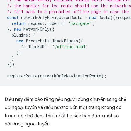
// the handler for the route should use the network-o
// fall back to a precached offline page in case the 
const
networkOnlyNavigationRoute
=
new
Route
(({
reque
return
request
.
mode
===
'navigate'
;
},
new
NetworkOnly
({
plugins
:
[
new
PrecacheFallbackPlugin
({
fallbackURL
:
'/offline.html'
})
]
}));
registerRoute
(
networkOnlyNavigationRoute
);
Điều này đảm bảo rằng nếu người dùng chuyển sang chế
độ ngoại tuyến và điều hướng đến một trang không có
trong bộ nhớ đệm, thì ít nhất họ sẽ nhận được một số
nội dung ngoại tuyến.