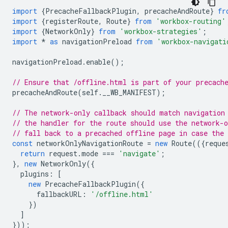
import
{
PrecacheFallbackPlugin
,
precacheAndRoute
}
fr
import
{
registerRoute
,
Route
}
from
'workbox-routing'
import
{
NetworkOnly
}
from
'workbox-strategies'
;
import
*
as
navigationPreload
from
'workbox-navigati
navigationPreload
.
enable
();
// Ensure that /offline.html is part of your precach
precacheAndRoute
(
self
.
__WB_MANIFEST
);
// The network-only callback should match navigation
// the handler for the route should use the network-o
// fall back to a precached offline page in case the 
const
networkOnlyNavigationRoute
=
new
Route
(({
reque
return
request
.
mode
===
'navigate'
;
},
new
NetworkOnly
({
plugins
:
[
new
PrecacheFallbackPlugin
({
fallbackURL
:
'/offline.html'
})
]
}));