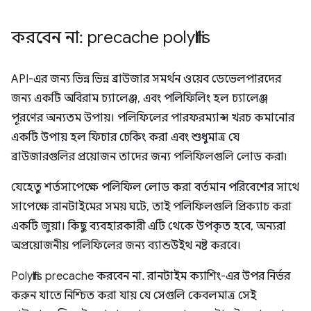
করবেন না: precache polyfills
API-এর জন্য ভিন্ন ভিন্ন ব্রাউজার সমর্থন ওয়েব ডেভেলপারদের
জন্য একটি অবিরাম চ্যালেঞ্জ, এবং পলিফিলিং হল চ্যালেঞ্জ
পূরণের অন্যতম উপায়। পলিফিলের পারফরম্যান্স খরচ কমানোর
একটি উপায় হল ফিচার চেকিং করা এবং শুধুমাত্র যে
ব্রাউজারগুলির প্রয়োজন তাদের জন্য পলিফিলগুলি লোড করা৷
যেহেতু শর্তসাপেক্ষে পলিফিল লোড করা বর্তমান পরিবেশের সাথে
সাপেক্ষে রানটাইমের সময় ঘটে, তাই পলিফিলগুলি প্রিক্যাচ করা
একটি জুয়া। কিছু ব্যবহারকারী এটি থেকে উপকৃত হবে, অন্যরা
অপ্রয়োজনীয় পলিফিলের জন্য ব্যান্ডউইথ নষ্ট করবে।
Polyfills precache করবেন না. রানটাইম ক্যাশিং-এর উপর নির্ভর
করুন যাতে নিশ্চিত করা যায় যে সেগুলি কেবলমাত্র সেই