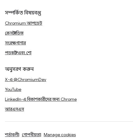
সম্পর্কিত বিষয়বস্তু
Chromium আপডেট
কেস স্টাডিজ
সংরক্ষণাগার
পডকাস্ট এবং শো
অনুসরণ করুন
X-এ @ChromiumDev
YouTube
LinkedIn-এ বিকাশকারীদের জন্য Chrome
আরএসএস
শর্তাবলী
গোপনীয়তা
Manage cookies