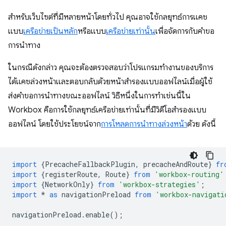
สําหรับเว็บไซต์ที่มีหลายหน้าโดยทั่วไป คุณอาจใช้กลยุทธ์การแคช
แบบ
เครือข่ายเป็นหลัก
หรือแบบ
เครือข่ายเท่านั้น
เพื่อจัดการกับคำขอ
การนำทาง
ในกรณีดังกล่าว คุณจะต้องตรวจสอบว่าโปรแกรมทำงานของบริการ
ได้แคชล่วงหน้าและตอบกลับด้วยหน้าสำรองแบบออฟไลน์เมื่อผู้ใช้
ส่งคำขอการนำทางขณะออฟไลน์ วิธีหนึ่งในการทำเช่นนี้ใน
Workbox คือการใช้กลยุทธ์เครือข่ายเท่านั้นที่มีวิดีโอสำรองแบบ
ออฟไลน์ โดยใช้ประโยชน์จาก
การโหลดการนำทางล่วงหน้า
ด้วย ดังนี้
import
{
PrecacheFallbackPlugin
,
precacheAndRoute
}
fr
import
{
registerRoute
,
Route
}
from
'workbox-routing'
import
{
NetworkOnly
}
from
'workbox-strategies'
;
import
*
as
navigationPreload
from
'workbox-navigati
navigationPreload
.
enable
();