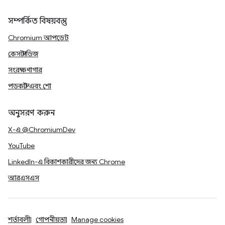
সম্পর্কিত বিষয়বস্তু
Chromium আপডেট
কেস স্টাডিজ
সংরক্ষণাগার
পডকাস্ট এবং শো
অনুসরণ করুন
X-এ @ChromiumDev
YouTube
LinkedIn-এ বিকাশকারীদের জন্য Chrome
আরএসএস
শর্তাবলী
গোপনীয়তা
Manage cookies