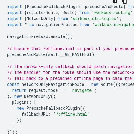
import
{
PrecacheFallbackPlugin
,
precacheAndRoute
}
fr
import
{
registerRoute
,
Route
}
from
'workbox-routing'
import
{
NetworkOnly
}
from
'workbox-strategies'
;
import
*
as
navigationPreload
from
'workbox-navigati
navigationPreload
.
enable
();
// Ensure that /offline.html is part of your precach
precacheAndRoute
(
self
.
__WB_MANIFEST
);
// The network-only callback should match navigation
// the handler for the route should use the network-o
// fall back to a precached offline page in case the 
const
networkOnlyNavigationRoute
=
new
Route
(({
reque
return
request
.
mode
===
'navigate'
;
},
new
NetworkOnly
({
plugins
:
[
new
PrecacheFallbackPlugin
({
fallbackURL
:
'/offline.html'
})
]
}));