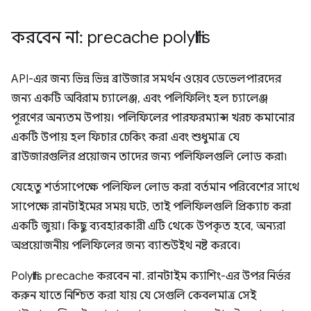
করবেন না: precache polyfills
API-এর জন্য ভিন্ন ভিন্ন ব্রাউজার সমর্থন ওয়েব ডেভেলপারদের
জন্য একটি অবিরাম চ্যালেঞ্জ, এবং পলিফিলিং হল চ্যালেঞ্জ
পূরণের অন্যতম উপায়। পলিফিলের পারফরম্যান্স খরচ কমানোর
একটি উপায় হল ফিচার চেকিং করা এবং শুধুমাত্র যে
ব্রাউজারগুলির প্রয়োজন তাদের জন্য পলিফিলগুলি লোড করা৷
যেহেতু শর্তসাপেক্ষে পলিফিল লোড করা বর্তমান পরিবেশের সাথে
সাপেক্ষে রানটাইমের সময় ঘটে, তাই পলিফিলগুলি প্রিক্যাচ করা
একটি জুয়া। কিছু ব্যবহারকারী এটি থেকে উপকৃত হবে, অন্যরা
অপ্রয়োজনীয় পলিফিলের জন্য ব্যান্ডউইথ নষ্ট করবে।
Polyfills precache করবেন না. রানটাইম ক্যাশিং-এর উপর নির্ভর
করুন যাতে নিশ্চিত করা যায় যে সেগুলি কেবলমাত্র সেই