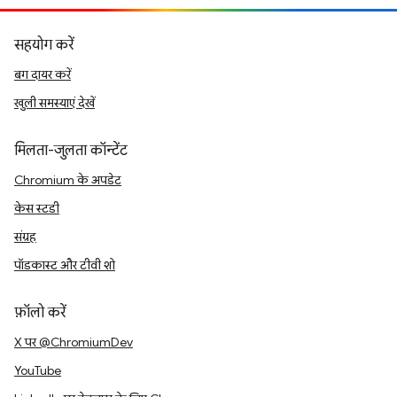
सहयोग करें
बग दायर करें
खुली समस्याएं देखें
मिलता-जुलता कॉन्टेंट
Chromium के अपडेट
केस स्टडी
संग्रह
पॉडकास्ट और टीवी शो
फ़ॉलो करें
X पर @ChromiumDev
YouTube