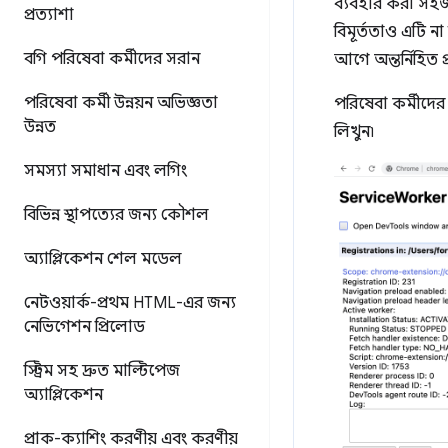
ব্যবহার করা সহজ
প্রত্যাশা
বিমূর্ততাও এটি ন
বগি পরিষেবা কর্মীদের সরান
আগে অন্তর্নিহিত 
পরিষেবা কর্মী উন্নয়ন অভিজ্ঞতা
পরিষেবা কর্মীদ
উন্নত
লিখুন৷
সমস্যা সমাধান এবং লগিং
বিভিন্ন স্থাপত্যের জন্য কৌশল
অ্যাপ্লিকেশন শেল মডেল
নেটওয়ার্ক-প্রথম HTML-এর জন্য
নেভিগেশন প্রিলোড
স্ট্রিম সহ দ্রুত মাল্টিপেজ
অ্যাপ্লিকেশন
প্রাক-ক্যাশিং করণীয় এবং করণীয়