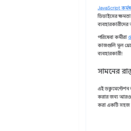
JavaScript কর্মক
ডিভাইসের ক্ষমতা 
ব্যবহারকারীদের আ
পরিষেবা কর্মীরা
ও
কাজগুলি মূল থ্রে
ব্যবহারকারী!
সামনের রাস্
এই ডকুমেন্টেশন শ
করার জন্য আরও কয
করা একটি সহজ 