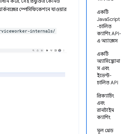
ধান করে, সেই প্রযুক্তির কোনও
ার্কবক্সের স্পেসিফিকেশনে যাওয়ার
একটি
JavaScript
-চালিত
rviceworker-internals/
ক্যাশিং API-
এ অ্যাক্সেস
একটি
অ্যাসিঙ্ক্রোনা
স এবং
ইভেন্ট-
চালিত API
প্রিক্যাচিং
এবং
রানটাইম
ক্যাশিং
মূল থ্রেড