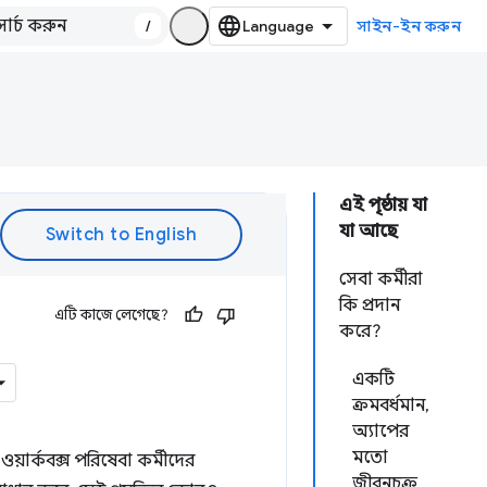
/
সাইন-ইন করুন
এই পৃষ্ঠায় যা
যা আছে
সেবা কর্মীরা
কি প্রদান
এটি কাজে লেগেছে?
করে?
একটি
ক্রমবর্ধমান,
অ্যাপের
মতো
য়ার্কবক্স পরিষেবা কর্মীদের
জীবনচক্র