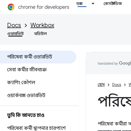
ডক্স
কেস স্টাডিজ
Docs
Workbox
ওভারভিউ
মডিউল
পরিষেবা কর্মী ওভারভিউ
সেবা কর্মীর জীবনচক্র
ক্যাশিং কৌশল
হোম
Docs
W
ওয়ার্কবক্স ওভারভিউ
পরিষে
তুমি কি জানতে চাও
পরিষেবা কর্মীরা 
পরিষেবা কর্মী স্থাপনার চারপাশে