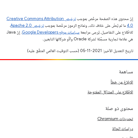
إنّ محتوى هذه الصفحة مرخّص بموجب
ترخيص Creative Commons Attribution
4.0‏
ما لم يُنصّ على خلاف ذلك، ونماذج الرموز مرخّصة بموجب
ترخيص Apache 2.0‏
.
للاطّلاع على التفاصيل، يُرجى مراجعة
سياسات موقع Google Developers‏
. إنّ Java
هي علامة تجارية مسجَّلة لشركة Oracle و/أو شركائها التابعين.
تاريخ التعديل الأخير: 2021-11-05 (حسب التوقيت العالمي المتفَّق عليه)
مساهمة
الإبلاغ عن خطأ
الاطّلاع على المشاكل المفتوحة
محتوى ذو صلة
تحديثات Chromium
دراسات الحالة