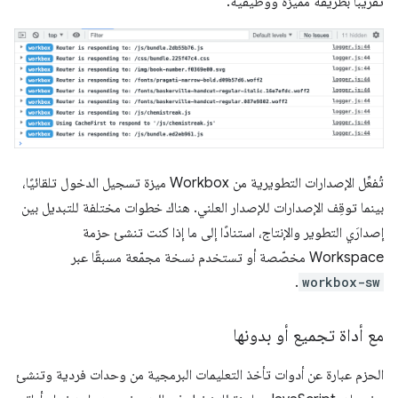
تقريبًا بطريقة مميزة ووظيفية.
تُفعِّل الإصدارات التطويرية من Workbox ميزة تسجيل الدخول تلقائيًا،
بينما توقِف الإصدارات للإصدار العلني. هناك خطوات مختلفة للتبديل بين
إصدارَي التطوير والإنتاج، استنادًا إلى ما إذا كنت تنشئ حزمة
Workspace مخصّصة أو تستخدم نسخة مجمّعة مسبقًا عبر
.
workbox-sw
مع أداة تجميع أو بدونها
الحزم عبارة عن أدوات تأخذ التعليمات البرمجية من وحدات فردية وتنشئ