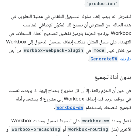
.
'production'
لنفترض أنه يجب إلغاء سلوك التسجيل التلقائي في عملية التطوير. في
هذه الحالة، من المفترض أن يسمح لك المكوّن الإضافي المناسب
Workbox لبرنامج الحزمة بترميز تفضيل تصحيح أخطاء السجلات في
التهيئة. على سبيل المثال، يمكنك إيقاف تسجيل الدخول إلى Workbox
من خلال خيار
mode
في
workbox-webpack-plugin
من أجل
طريقة
GenerateSW
.
بدون أداة تجميع
في حين أن الحزم رائعة، إلا أن كل مشروع يحتاج إليها. إذا وجدت نفسك
في موقف تريد فيه إضافة Workbox إلى مشروع لا يستخدم أداة
تجميع، ننصحك باستخدام
workbox-sw
.
تعمل وحدة
workbox-sw
على تبسيط تحميل وحدات Workbox
الأخرى (مثل
workbox-routing
أو
workbox-precaching
أو