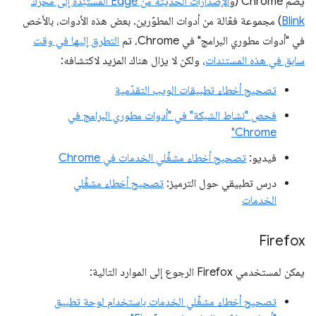
يضم Chrome (و
الإصدارات الحديثة من Edge المستنِدة إلى محرك
Blink
) مجموعة فعّالة من أدوات المطوّرين. بعض هذه الأدوات، بالأخص
في "أدوات مطوري البرامج" في Chrome، تم
التطرق إليها في وقت
سابق في هذه المستندات
، ولكن لا يزال هناك المزيد لاكتشافه:
تصحيح أخطاء تطبيقات الويب التقدّمية
فحص "نشاط الشبكة" في "أدوات مطوري البرامج في
Chrome"
فيديو:
تصحيح أخطاء مشغِّلي الخدمات في Chrome
درس تطبيقي حول الترميز:
تصحيح أخطاء مشغِّلي
الخدمات
Firefox
يمكن لمستخدمي Firefox الرجوع إلى الموارد التالية:
تصحيح أخطاء مشغِّلي الخدمات باستخدام لوحة تطبيق