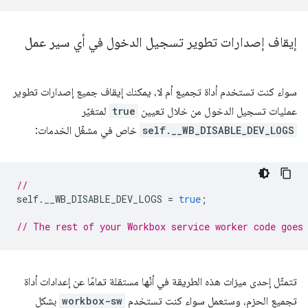
إيقاف إصدارات تطوير تسجيل الدخول في أي سير عمل
سواء كنت تستخدم أداة تجميع أم لا، يمكنك إيقاف جميع إصدارات تطوير
عمليات تسجيل الدخول من خلال تعيين
true
لمتغيّر
self.__WB_DISABLE_DEV_LOGS
خاص في مشغّل الخدمات:
//
self
.
__WB_DISABLE_DEV_LOGS
=
true
;
// The rest of your Workbox service worker code goes
تتمثّل إحدى ميزات هذه الطريقة في أنّها مستقلة تمامًا عن إعدادات أداة
تجميع الحزم، وستعمل سواء كنت تستخدم
workbox-sw
بشكل