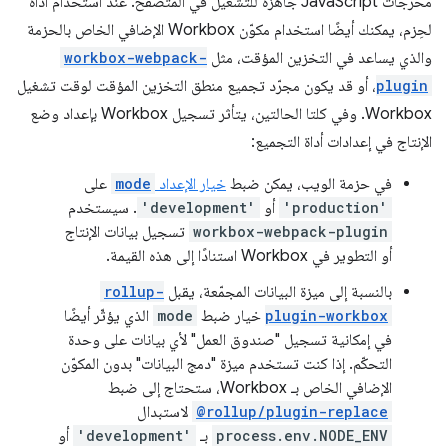
مخرجات JavaScript جاهزة للتشغيل في المتصفح. عند استخدام أداة
لحِزم، يمكنك أيضًا استخدام مكوّن Workbox الإضافي الخاص بالحزمة
والذي يساعد في التخزين المؤقت، مثل
workbox-webpack-
plugin
، أو قد يكون مجرّد تجميع منطق التخزين المؤقت لوقت تشغيل
Workbox. وفي كلتا الحالتين، يتأثر تسجيل Workbox بإعداد وضع
الإنتاج في إعدادات أداة التجميع:
في حزمة الويب، يمكن ضبط
خيار الإعداد
mode
على
'production'
أو
'development'
. سيستخدم
workbox-webpack-plugin
تسجيل بيانات الإنتاج
أو التطوير في Workbox استنادًا إلى هذه القيمة.
بالنسبة إلى ميزة البيانات المجمّعة، يقبل
rollup-
plugin-workbox
خيار ضبط
mode
الذي يؤثّر أيضًا
في إمكانية تسجيل "صندوق العمل" لأي بيانات على وحدة
التحكّم. إذا كنت تستخدم ميزة "دمج البيانات" بدون المكوّن
الإضافي الخاص بـ Workbox، ستحتاج إلى ضبط
@rollup/plugin-replace
لاستبدال
process.env.NODE_ENV
بـ
'development'
أو