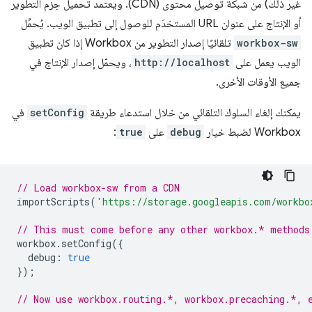
غير ذلك) من شبكة توصيل محتوى (CDN). ويعتمد تحميل حِزم التطوير
أو الإنتاج على عنوان URL المستخدَم للوصول إلى تطبيق الويب. يُحمِّل
workbox-sw
تلقائيًا إصدار التطوير من Workbox إذا كان تطبيق
الويب يعمل على
http://localhost
، ويحمّل إصدار الإنتاج في
جميع الأوقات الأخرى.
يمكنك إلغاء السلوك التلقائي من خلال استدعاء طريقة
setConfig
في
Workbox لضبط خيار
debug
على
true
:
// Load workbox-sw from a CDN
importScripts
(
'https://storage.googleapis.com/workbo
// This must come before any other workbox.* methods
workbox
.
setConfig
({
debug
:
true
});
// Now use workbox.routing.*, workbox.precaching.*, 