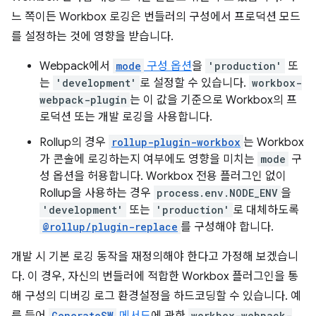
느 쪽이든 Workbox 로깅은 번들러의 구성에서 프로덕션 모드
를 설정하는 것에 영향을 받습니다.
Webpack에서
mode
구성 옵션
을
'production'
또
는
'development'
로 설정할 수 있습니다.
workbox-
webpack-plugin
는 이 값을 기준으로 Workbox의 프
로덕션 또는 개발 로깅을 사용합니다.
Rollup의 경우
rollup-plugin-workbox
는 Workbox
가 콘솔에 로깅하는지 여부에도 영향을 미치는
mode
구
성 옵션을 허용합니다. Workbox 전용 플러그인 없이
Rollup을 사용하는 경우
process.env.NODE_ENV
을
'development'
또는
'production'
로 대체하도록
@rollup/plugin-replace
를 구성해야 합니다.
개발 시 기본 로깅 동작을 재정의해야 한다고 가정해 보겠습니
다. 이 경우, 자신의 번들러에 적합한 Workbox 플러그인을 통
해 구성의 디버깅 로그 환경설정을 하드코딩할 수 있습니다. 예
를 들어
GenerateSW
메서드
에 관한
workbox-webpack-