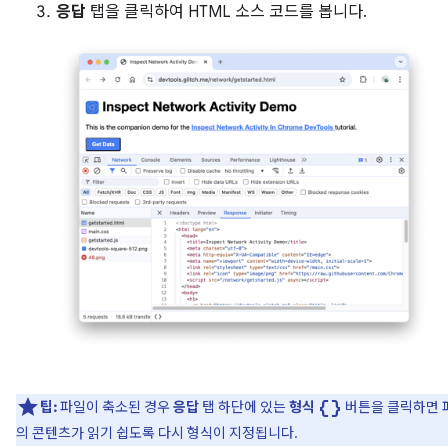
응답
탭을 클릭하여 HTML 소스 코드를 봅니다.
data_object
팁:
파일이 축소된 경우
응답
탭 하단에 있는
형식
버튼을 클릭하면 
의 콘텐츠가 읽기 쉽도록 다시 형식이 지정됩니다.