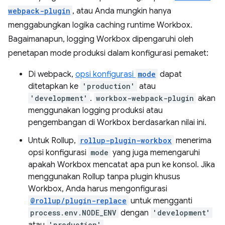
webpack-plugin
, atau Anda mungkin hanya
menggabungkan logika caching runtime Workbox.
Bagaimanapun, logging Workbox dipengaruhi oleh
penetapan mode produksi dalam konfigurasi pemaket:
Di webpack,
opsi konfigurasi
mode
dapat
ditetapkan ke
'production'
atau
'development'
.
workbox-webpack-plugin
akan
menggunakan logging produksi atau
pengembangan di Workbox berdasarkan nilai ini.
Untuk Rollup,
rollup-plugin-workbox
menerima
opsi konfigurasi
mode
yang juga memengaruhi
apakah Workbox mencatat apa pun ke konsol. Jika
menggunakan Rollup tanpa plugin khusus
Workbox, Anda harus mengonfigurasi
@rollup/plugin-replace
untuk mengganti
process.env.NODE_ENV
dengan
'development'
atau
'production'
.