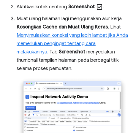
check_box
Aktifkan kotak centang
Screenshot
.
Muat ulang halaman lagi menggunakan alur kerja
Kosongkan Cache dan Muat Ulang Keras
. Lihat
Menyimulasikan koneksi yang lebih lambat jika Anda
memerlukan pengingat tentang cara
melakukannya.
Tab
Screenshot
menyediakan
thumbnail tampilan halaman pada berbagai titik
selama proses pemuatan.