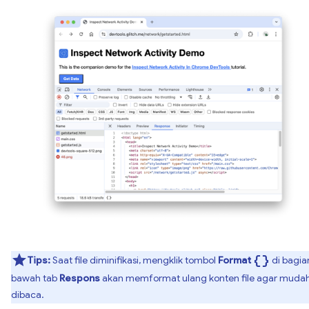
data_object
Tips:
Saat file diminifikasi, mengklik tombol
Format
di bagia
bawah tab
Respons
akan memformat ulang konten file agar muda
dibaca.