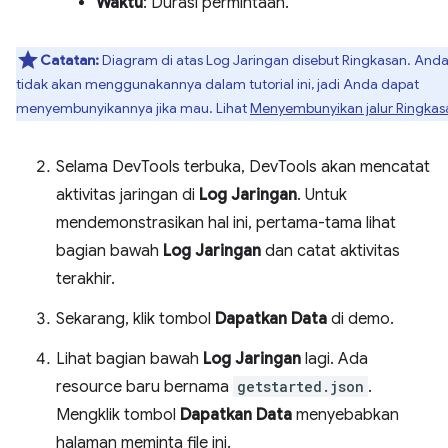
Waktu
: Durasi permintaan.
Catatan:
Diagram di atas Log Jaringan disebut Ringkasan. And
tidak akan menggunakannya dalam tutorial ini, jadi Anda dapat
menyembunyikannya jika mau. Lihat
Menyembunyikan jalur Ringkas
Selama DevTools terbuka, DevTools akan mencatat
aktivitas jaringan di
Log Jaringan
. Untuk
mendemonstrasikan hal ini, pertama-tama lihat
bagian bawah
Log Jaringan
dan catat aktivitas
terakhir.
Sekarang, klik tombol
Dapatkan Data
di demo.
Lihat bagian bawah
Log Jaringan
lagi. Ada
resource baru bernama
getstarted.json
.
Mengklik tombol
Dapatkan Data
menyebabkan
halaman meminta file ini.