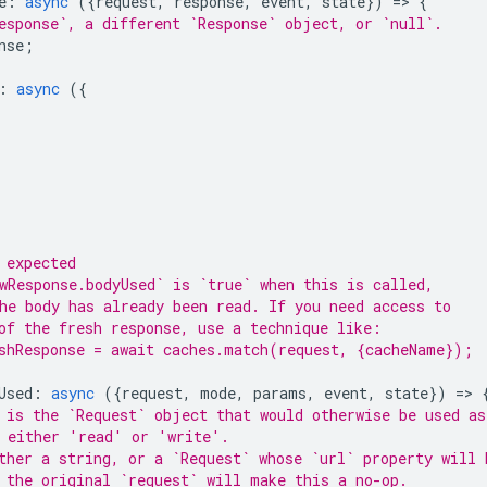
e
:
async
({
request
,
response
,
event
,
state
})
=
>
{
esponse`, a different `Response` object, or `null`.
nse
;
:
async
({
 expected
wResponse.bodyUsed` is `true` when this is called,
he body has already been read. If you need access to
of the fresh response, use a technique like:
shResponse = await caches.match(request, {cacheName});
Used
:
async
({
request
,
mode
,
params
,
event
,
state
})
=
>
 is the `Request` object that would otherwise be used as
 either 'read' or 'write'.
ther a string, or a `Request` whose `url` property will 
 the original `request` will make this a no-op.