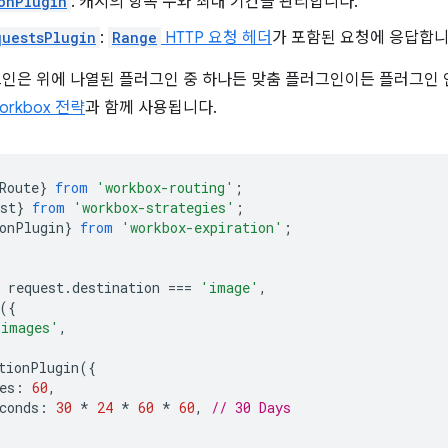
onPlugin
: 캐시의 항목 수와 최대 기간을 관리합니다.
uestsPlugin
:
Range
HTTP 요청 헤더
가 포함된 요청에 응답합니
러그인은 위에 나열된 플러그인 중 하나든 맞춤 플러그인이든 플러그
orkbox 전략
과 함께 사용됩니다.
Route
}
from
'workbox-routing'
;
st
}
from
'workbox-strategies'
;
onPlugin
}
from
'workbox-expiration'
;
request
.
destination
===
'image'
,
({
'images'
,
tionPlugin
({
es
:
60
,
conds
:
30
*
24
*
60
*
60
,
// 30 Days