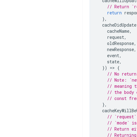
cacheWillUpdat
// Return `r
return
respo
},
cacheDidUpdate
cacheName
,
request
,
oldResponse
,
newResponse
,
event
,
state
,
})
=
>
{
// No return
// Note: `ne
// meaning t
// the body 
// const fre
},
cacheKeyWillBe
// `request`
// `mode` is
// Return ei
// Returning