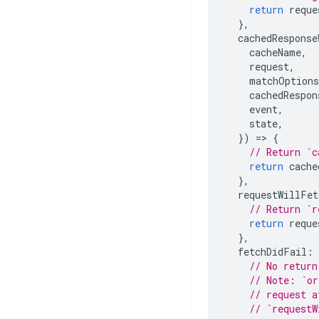
return
reque
},
cachedResponse
cacheName
,
request
,
matchOptions
cachedRespon
event
,
state
,
})
=
>
{
// Return `c
return
cache
},
requestWillFet
// Return `r
return
reque
},
fetchDidFail
:
// No return
// Note: `or
// request a
// `requestW