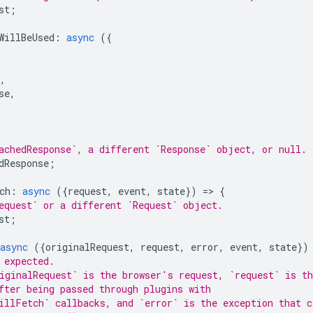
st
;
WillBeUsed
:
async
({
,
se
,
achedResponse`, a different `Response` object, or null.
dResponse
;
ch
:
async
({
request
,
event
,
state
})
=
>
{
equest` or a different `Request` object.
st
;
async
({
originalRequest
,
request
,
error
,
event
,
state
})
 expected.
iginalRequest` is the browser's request, `request` is th
fter being passed through plugins with
illFetch` callbacks, and `error` is the exception that c