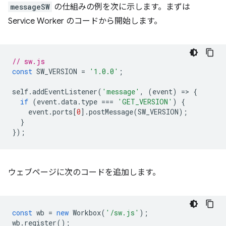
messageSW
の仕組みの例を次に示します。まずは
Service Worker のコードから開始します。
// sw.js
const
SW_VERSION
=
'1.0.0'
;
self
.
addEventListener
(
'message'
,
(
event
)
=
>
{
if
(
event
.
data
.
type
===
'GET_VERSION'
)
{
event
.
ports
[
0
].
postMessage
(
SW_VERSION
);
}
});
ウェブページに次のコードを追加します。
const
wb
=
new
Workbox
(
'/sw.js'
);
wb
.
register
();