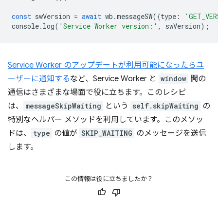
const
swVersion
=
await
wb
.
messageSW
({
type
:
'GET_VER
console
.
log
(
'Service Worker version:'
,
swVersion
);
Service Worker のアップデートが利用可能になったらユ
ーザーに通知する
など、Service Worker と
window
間の
通信はさまざまな場面で役に立ちます。このレシピ
は、
messageSkipWaiting
という
self.skipWaiting
の
特別なヘルパー メソッドを利用しています。このメソッ
ドは、
type
の値が
SKIP_WAITING
のメッセージを送信
します。
この情報は役に立ちましたか？