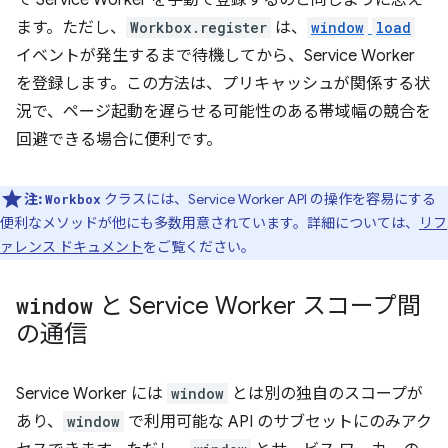
て Service Worker を手動で登録するのと同じように思え
ます。ただし、
Workbox.register
は、
window
load
イベントが発生するまで待機してから、Service Worker
を登録します。この方法は、プリキャッシュが関係する状
況で、ページ起動を遅らせる可能性のある帯域幅の競合を
回避できる場合に便利です。
注:
クラスには、Service Worker API の操作を容易にする
Workbox
便利なメソッドが他にも多数用意されています。詳細については、
リフ
ァレンス ドキュメント
をご覧ください。
window
と Service Worker スコープ間
の通信
Service Worker には
window
とは別の独自のスコープが
あり、
window
で利用可能な API のサブセットにのみアク