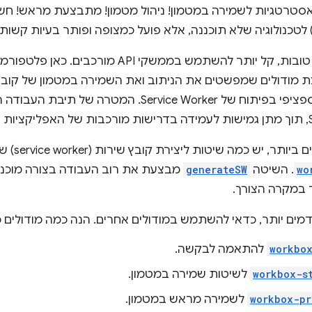
טרטגיות לשמירה במטמון! ניהול מטמון! מתבצעת מראש! חשוב
מתייחס להיבט ספציפי בפיתוח של ervice Worker
רך.
במקרים ה
wo
. השיטה
generateSW
מבצעת את רוב העבודה בצורה מוכנה
 במקרה הצורך.
ים יותר, כדאי להשתמש במודולים אחרים. הנה כמה מודולים כ
workbo
להתאמה לבקשה.
workbox-s
לשיטות שמירה במטמון.
workbox-pr
לשמירה מראש במטמון.