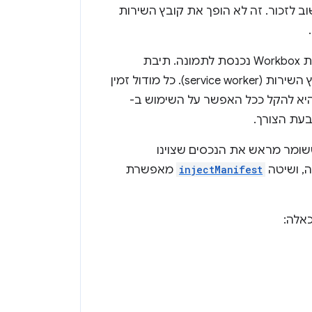
 לזכור. זה לא הופך את קובץ השירות
בזכות הפשטות טובות, קל יותר להשתמש בממשקי API מורכבים. כאן פלטפורמת Workbox נכנסת לתמונה. תיבת
עבודה היא קבוצת מודולים שמפשטים את הניתוב ואת השמירה במטמון של קובץ השירות (service worker). כל מודול זמין
S. המטרה של תיבת העבודה היא להקל ככל האפשר על השימוש ב-
פשוטים ביותר, יש כמה שיטות ליצירת קובץ שירות (service worker) ששומר מראש את הנכסים שצוינו
, ושיטה
injectManifest
מאפשרת
אלה: