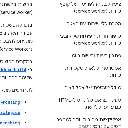
ציפיות בנוגע לפריסה של קובץ
בקשות ברשת! אס
שירות (service worker)
(service worker) לטכנולוגיה שלא תוכננה, אלא פועל כמצופה ופותר בעיות קשות.
הסרת כלי שירות עם באגים
שיפור חוויית הפיתוח של קובצי
שירות (service worker)
Service Workers, תוך מתן גמישות לעמידה בדרישות מורכבות של האפליקציות בעת הצו
פתרון בעיות ורישום ביומן
אסטרטגיות לארכיטקטורות
ב-
rkbox-build
שונות
שליטה רבה יותר
מודל מעטפת של אפליקציה
לתרחישים מתקדמ
טעינה מראש של ניווט ל-HTML
x-routing
עם עדיפות לרשת
trategies
אפליקציות מהירות יותר למספר
ecaching
דפים עם זרמי נתונים