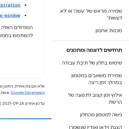
xpiration
שמירה מראש של 'עשה' או 'לא
x-window
לעשות'
המודולים האלה ו
מכסת אחסון
להשתמש בממשקי ה-API של Service Worker באופן ישיר. התיעוד הזה יסביר אי
תרחישים לדוגמה ומתכונים
שימוש בחלון של תיבת עבודה
שמירת משאבים במטמון
במהלך זמן ריצה
אלא אם צוין אחרת, התוכן של
Google Developers‏
.‏ Java הוא סימן מסחרי רשום של חברת Oracle ו/או של השותפים העצמאיים שלה.
אילוץ זמן קצוב לתפוגה של
הרשת
עדכון אחרון: 2021-09-24 (שעון UTC).
גישה למטמון מהחלון
הצגת וידאו ואודיו שנשמרו