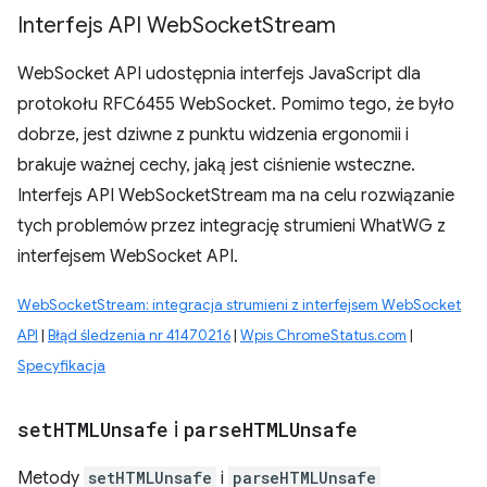
Interfejs API Web
Socket
Stream
WebSocket API udostępnia interfejs JavaScript dla
protokołu RFC6455 WebSocket. Pomimo tego, że było
dobrze, jest dziwne z punktu widzenia ergonomii i
brakuje ważnej cechy, jaką jest ciśnienie wsteczne.
Interfejs API WebSocketStream ma na celu rozwiązanie
tych problemów przez integrację strumieni WhatWG z
interfejsem WebSocket API.
WebSocketStream: integracja strumieni z interfejsem WebSocket
API
|
Błąd śledzenia nr 41470216
|
Wpis ChromeStatus.com
|
Specyfikacja
set
HTMLUnsafe
i
parse
HTMLUnsafe
Metody
setHTMLUnsafe
i
parseHTMLUnsafe