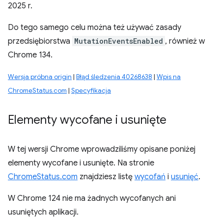
2025 r.
Do tego samego celu można też używać zasady
przedsiębiorstwa
MutationEventsEnabled
, również w
Chrome 134.
Wersja próbna origin
|
Błąd śledzenia 40268638
|
Wpis na
ChromeStatus.com
|
Specyfikacja
Elementy wycofane i usunięte
W tej wersji Chrome wprowadziliśmy opisane poniżej
elementy wycofane i usunięte. Na stronie
ChromeStatus.com
znajdziesz listę
wycofań
i
usunięć
.
W Chrome 124 nie ma żadnych wycofanych ani
usuniętych aplikacji.