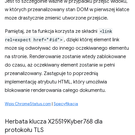
Jest to szczególnie ważne w przypadku przejść widoku,
w których przeanalizowany stan DOM w pierwszej klatce
może drastycznie zmienić utworzone przejście.
Pamiętaj, że ta funkcja korzysta ze składni
<link
rel=expect href="#id">
, dzięki której element link
może się odwoływać do innego oczekiwanego elementu
na stronie. Renderowanie zostanie wtedy zablokowane
do czasu, aż oczekiwany element zostanie w pełni
przeanalizowany. Zastępuje to poprzednią
implementację atrybutu HTML, który umożliwia
blokowanie renderowania całego dokumentu.
Wpis ChromeStatus.com
|
Specyfikacja
Herbata klucza X25519Kyber768 dla
protokołu TLS