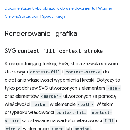
Dokumentacja trybu obrazu w obrazie dokumentu
|
Wpis na
ChromeStatus.com
|
Specyfikacja
Renderowanie i grafika
SVG
context-fill
i
context-stroke
Stosuje istniejącą funkcję SVG, która zezwala słowom
kluczowym
context-fill
i
context-stroke
do
określania właściwości wypełnienia i kreski. Dotyczy to
tylko poddrzew SVG utworzonych z elementem
<use>
oraz elementów
<marker>
utworzonych za pomocą
właściwości
marker
w elemencie
<path>
. W takim
przypadku właściwości
context-fill
i
context-
stroke
są ustawiane na wartości właściwości
fill
i
stroke
w elemencie
<use>
lub
<path>
.