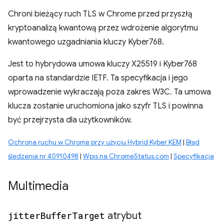
Chroni bieżący ruch TLS w Chrome przed przyszłą
kryptoanalizą kwantową przez wdrożenie algorytmu
kwantowego uzgadniania kluczy Kyber768.
Jest to hybrydowa umowa kluczy X25519 i Kyber768
oparta na standardzie IETF. Ta specyfikacja i jego
wprowadzenie wykraczają poza zakres W3C. Ta umowa
klucza zostanie uruchomiona jako szyfr TLS i powinna
być przejrzysta dla użytkowników.
Ochrona ruchu w Chrome przy użyciu Hybrid Kyber KEM
|
Błąd
śledzenia nr 40910498
|
Wpis na ChromeStatus.com
|
Specyfikacja
Multimedia
jitter
Buffer
Target
atrybut