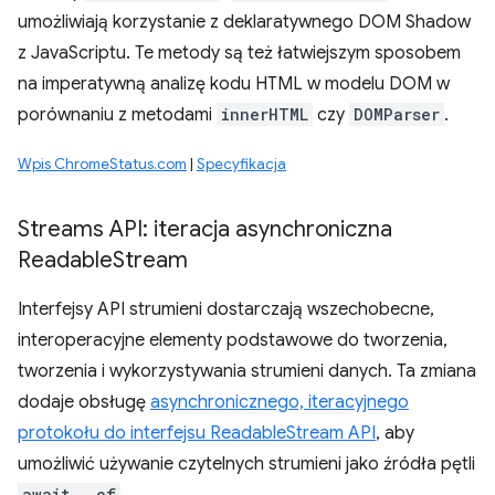
umożliwiają korzystanie z deklaratywnego DOM Shadow
z JavaScriptu. Te metody są też łatwiejszym sposobem
na imperatywną analizę kodu HTML w modelu DOM w
porównaniu z metodami
innerHTML
czy
DOMParser
.
Wpis ChromeStatus.com
|
Specyfikacja
Streams API: iteracja asynchroniczna
Readable
Stream
Interfejsy API strumieni dostarczają wszechobecne,
interoperacyjne elementy podstawowe do tworzenia,
tworzenia i wykorzystywania strumieni danych. Ta zmiana
dodaje obsługę
asynchronicznego, iteracyjnego
protokołu do interfejsu ReadableStream API
, aby
umożliwić używanie czytelnych strumieni jako źródła pętli
await...of