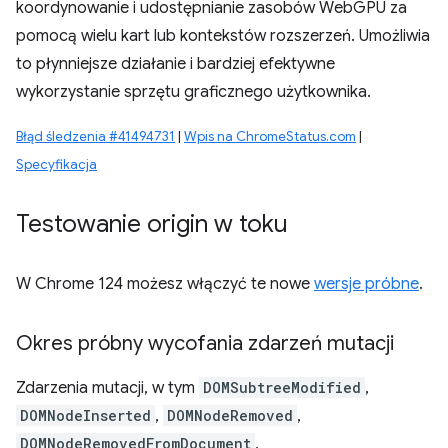
koordynowanie i udostępnianie zasobów WebGPU za
pomocą wielu kart lub kontekstów rozszerzeń. Umożliwia
to płynniejsze działanie i bardziej efektywne
wykorzystanie sprzętu graficznego użytkownika.
Błąd śledzenia #41494731
|
Wpis na ChromeStatus.com
|
Specyfikacja
Testowanie origin w toku
W Chrome 124 możesz włączyć te nowe
wersje próbne
.
Okres próbny wycofania zdarzeń mutacji
Zdarzenia mutacji, w tym
DOMSubtreeModified
,
DOMNodeInserted
,
DOMNodeRemoved
,
DOMNodeRemovedFromDocument
,