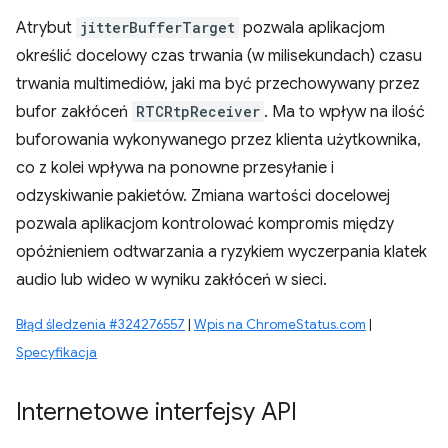
Atrybut
jitterBufferTarget
pozwala aplikacjom
określić docelowy czas trwania (w milisekundach) czasu
trwania multimediów, jaki ma być przechowywany przez
bufor zakłóceń
RTCRtpReceiver
. Ma to wpływ na ilość
buforowania wykonywanego przez klienta użytkownika,
co z kolei wpływa na ponowne przesyłanie i
odzyskiwanie pakietów. Zmiana wartości docelowej
pozwala aplikacjom kontrolować kompromis między
opóźnieniem odtwarzania a ryzykiem wyczerpania klatek
audio lub wideo w wyniku zakłóceń w sieci.
Błąd śledzenia #324276557
|
Wpis na ChromeStatus.com
|
Specyfikacja
Internetowe interfejsy API