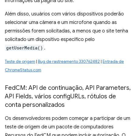
informações da página do site.
Além disso, usuários com vários dispositivos poderão
selecionar uma câmera e um microfone quando as
permissões forem solicitadas, a menos que o site tenha
solicitado um dispositivo específico pelo
getUserMedia()
.
Teste de origem
|
Bug de rastreamento 330762482
|
Entrada de
ChromeStatus.com
Fed
CM: API de continuação
,
API Parameters
,
API Fields
,
vários config
URLs
,
rótulos de
conta personalizados
Os desenvolvedores podem começar a participar de um
teste de origem de um pacote de computadores
Recursos do FedCM que podem incluir autorização. O