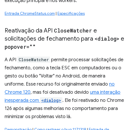
execução principal e nos workers.
Entrada ChromeStatus.com
|
Especificações
Reativação da API
Close
Watcher
e
solicitações de fechamento para
<dialog>
e
popover=""
A API
CloseWatcher
permite processar solicitações de
fechamento, como a tecla
ESC
em computadores ou o
gesto ou botão "Voltar" no Android, de maneira
uniforme. Esse recurso foi originalmente enviado
no
Chrome 120
, mas foi desativado devido
uma interação
inesperada com
<dialog>
. Ele foi reativado no Chrome
126 após algumas melhorias no comportamento para
minimizar os problemas visto lá.
Demonstração
|
Como rastrear o bug 1171318
|
Entrada de