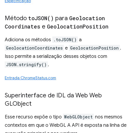
Especificação
Método
to
JSON(
)
para
Geolocation
Coordinates
e
Geolocation
Position
Adiciona os métodos
.toJSON()
a
GeolocationCoordinates
e
GeolocationPosition
.
Isso permite a serialização desses objetos com
JSON.stringify()
.
Entrada ChromeStatus.com
Superinterface de IDL da Web Web
GLObject
Esse recurso expõe o tipo
WebGLObject
nos mesmos
contextos em que o WebGL A API é exposta na linha de