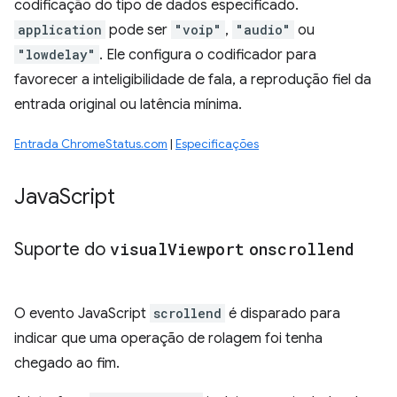
codificação do tipo de dados especificado.
application
pode ser
"voip"
,
"audio"
ou
"lowdelay"
. Ele configura o codificador para
favorecer a inteligibilidade de fala, a reprodução fiel da
entrada original ou latência mínima.
Entrada ChromeStatus.com
|
Especificações
Java
Script
Suporte do
visual
Viewport
onscrollend
O evento JavaScript
scrollend
é disparado para
indicar que uma operação de rolagem foi tenha
chegado ao fim.