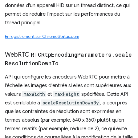
données d'un appareil HID sur un thread distinct, ce qui
permet de réduire l'impact sur les performances du
thread principal.
Enregistrement sur ChromeStatus.com
Web
RTC
RTCRtp
Encoding
Parameters
.
scale
Resolution
Down
To
API qui configure les encodeurs WebRTC pour mettre à
l'échelle les images d'entrée si elles sont supérieures aux
valeurs
maxWidth
et
maxHeight
spécifiées. Cette API
est semblable à
scaleResolutionDownBy
, à ceci près
que les contraintes de résolution sont exprimées en
termes absolus (par exemple, 640 x 360) plutôt qu'en
termes relatifs (par exemple, réduire de 2), ce qui évite
les conditions de course liées à la modification de la taille