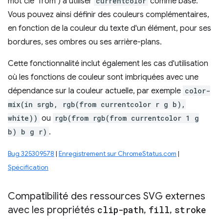
mot clé "from") à utiliser
currentcolor
comme base.
Vous pouvez ainsi définir des couleurs complémentaires,
en fonction de la couleur du texte d'un élément, pour ses
bordures, ses ombres ou ses arrière-plans.
Cette fonctionnalité inclut également les cas d'utilisation
où les fonctions de couleur sont imbriquées avec une
dépendance sur la couleur actuelle, par exemple
color-
mix(in srgb, rgb(from currentcolor r g b),
white))
ou
rgb(from rgb(from currentcolor 1 g
b) b g r)
.
Bug 325309578
|
Enregistrement sur ChromeStatus.com
|
Spécification
Compatibilité des ressources SVG externes
avec les propriétés
clip-path
,
fill
,
stroke