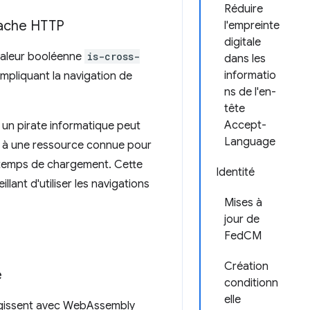
Réduire
 cache HTTP
l'empreinte
digitale
valeur booléenne
is-cross-
dans les
informatio
 impliquant la navigation de
ns de l'en-
tête
Accept-
s un pirate informatique peut
Language
r à une ressource connue pour
du temps de chargement. Cette
Identité
lant d'utiliser les navigations
Mises à
jour de
FedCM
Création
e
conditionn
elle
eragissent avec WebAssembly