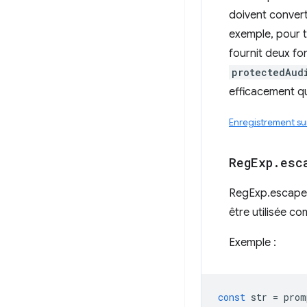
doivent convert
exemple, pour 
fournit deux f
protectedAud
efficacement qu
Enregistrement s
Reg
Exp
.
esc
RegExp.escape 
être utilisée c
Exemple :
const
str
=
prom