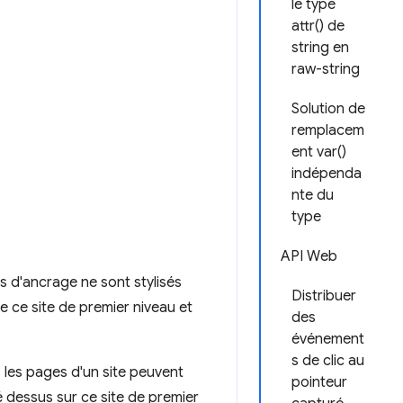
le type
attr() de
string en
raw-string
Solution de
remplacem
ent var()
indépenda
nte du
type
API Web
nts d'ancrage ne sont stylisés
Distribuer
de ce site de premier niveau et
des
événement
s de clic au
s les pages d'un site peuvent
pointeur
ué dessus sur ce site de premier