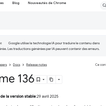
cas
Blog
Nouveautés de Chrome
Google utilise la technologie IA pour traduire le contenu dans
érée. Les traductions générées par IA peuvent contenir des erreurs.
opers
Docs
Release notes
Ce cont
me 136
de la version stable
:29 avril 2025