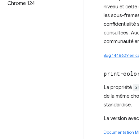
Chrome 124
niveau et cette
les sous-frames
confidentialité 
consultées. Au
communauté amél
Bug 1448609 en co
print-colo
La propriété
p
de la même ch
standardisé.
La version avec
Documentation 