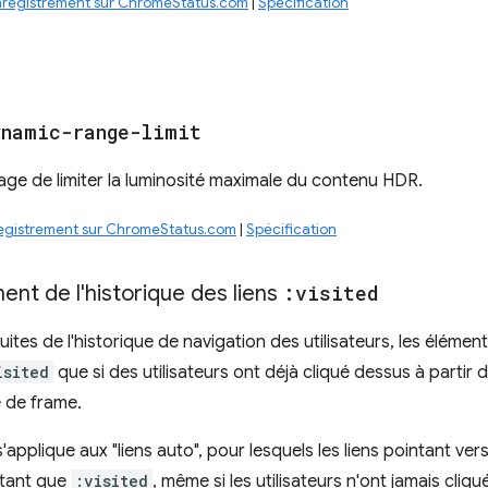
nregistrement sur ChromeStatus.com
|
Spécification
ynamic-range-limit
ge de limiter la luminosité maximale du contenu HDR.
egistrement sur ChromeStatus.com
|
Spécification
ent de l'historique des liens
:visited
fuites de l'historique de navigation des utilisateurs, les éléme
isited
que si des utilisateurs ont déjà cliqué dessus à partir 
e de frame.
applique aux "liens auto", pour lesquels les liens pointant ver
n tant que
:visited
, même si les utilisateurs n'ont jamais cliq