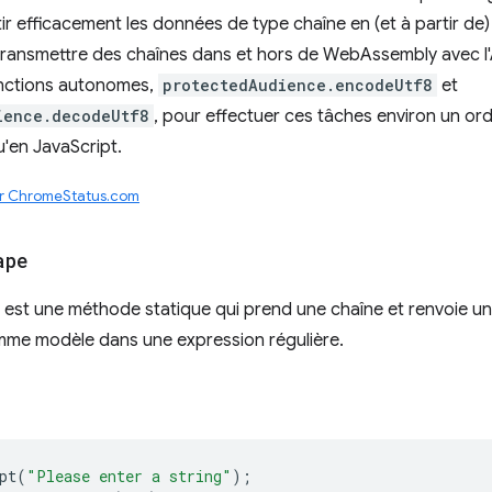
ir efficacement les données de type chaîne en (et à partir de)
transmettre des chaînes dans et hors de WebAssembly avec l'
onctions autonomes,
protectedAudience.encodeUtf8
et
ience.decodeUtf8
, pour effectuer ces tâches environ un or
'en JavaScript.
ur ChromeStatus.com
ape
est une méthode statique qui prend une chaîne et renvoie u
omme modèle dans une expression régulière.
pt
(
"Please enter a string"
);