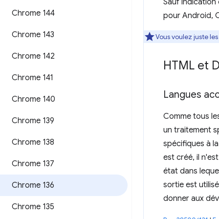
Sauf indication
Chrome 144
pour Android, 
Chrome 143
Vous voulez juste le
Chrome 142
HTML et
Chrome 141
Langues ac
Chrome 140
Comme tous le
Chrome 139
un traitement s
Chrome 138
spécifiques à l
est créé, il n'
Chrome 137
état dans leque
sortie est utili
Chrome 136
donner aux déve
Chrome 135