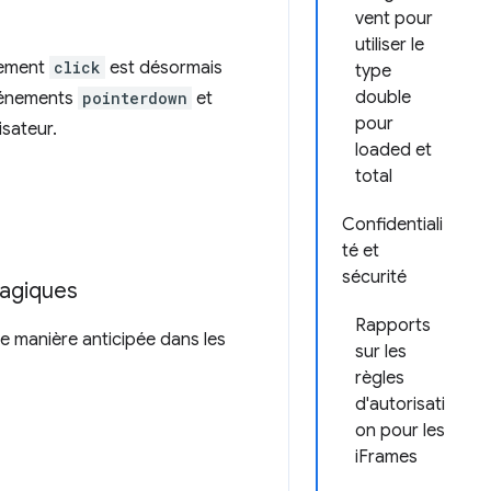
vent pour
utiliser le
nement
click
est désormais
type
double
événements
pointerdown
et
pour
isateur.
loaded et
total
Confidentiali
té et
sécurité
magiques
Rapports
de manière anticipée dans les
sur les
règles
d'autorisati
on pour les
iFrames