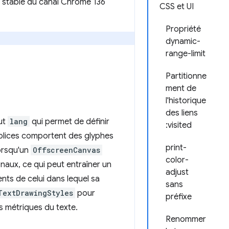
on stable du canal Chrome 136
CSS et UI
Propriété
dynamic-
range-limit
Partitionne
ment de
l'historique
des liens
ut
lang
qui permet de définir
:visited
 polices comportent des glyphes
print-
lorsqu'un
OffscreenCanvas
color-
onaux, ce qui peut entraîner un
adjust
nts de celui dans lequel sa
sans
TextDrawingStyles
pour
préfixe
s métriques du texte.
Renommer