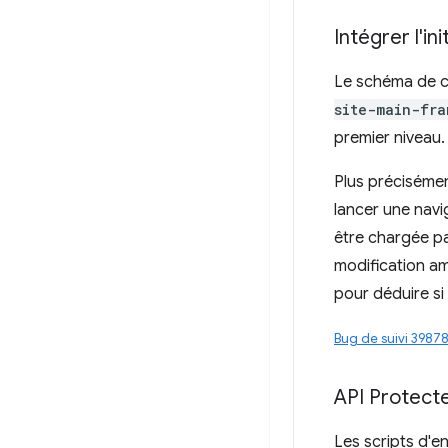
Intégrer l'i
Le schéma de c
site-main-fra
premier niveau.
Plus précisémen
lancer une nav
être chargée pa
modification amé
pour déduire si 
Bug de suivi 3987
API Protecte
Les scripts d'e