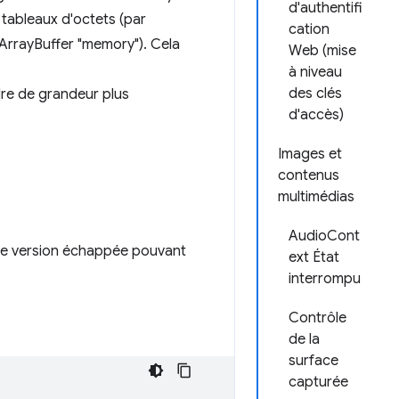
d'authentifi
 tableaux d'octets (par
cation
ArrayBuffer "memory"). Cela
Web (mise
à niveau
des clés
dre de grandeur plus
d'accès)
Images et
contenus
multimédias
AudioCont
ne version échappée pouvant
ext État
interrompu
Contrôle
de la
surface
capturée