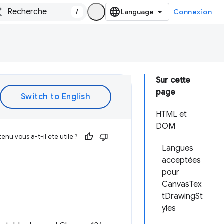
/
Connexion
Sur cette
page
HTML et
DOM
enu vous a-t-il été utile ?
Langues
acceptées
pour
CanvasTex
tDrawingSt
yles