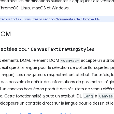
 contraire, les modifications suivantes s'appliquent à la versi
ChromeOS, Linux, macOS et Windows.
s temps forts ? Consultez la section
Nouveautés de Chrome 136
.
 DOM
ceptées pour
Canvas
Text
Drawing
Styles
s éléments DOM, l'élément DOM
<canvas>
accepte un attrib
pécifique à la langue pour la sélection de police (lorsque les
a langue). Les navigateurs respectent cet attribut. Toutefois, 
est pas possible de définir des informations de paramètres régi
l un canevas hors écran produit des résultats de rendu différe
sée. Cette fonctionnalité ajoute un attribut IDL
lang
à
Canvas
loppeurs un contrôle direct sur la langue pour le dessin et le