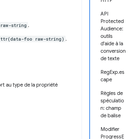
HTTP
API
Protected
raw-string
.
Audience:
outils
attr(data-foo raw-string)
.
d'aide à la
conversion
de texte
RegExp.es
cape
rt au type de la propriété
Règles de
spéculatio
n: champ
de balise
Modifier
ProgressE