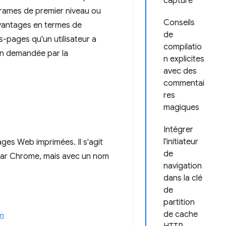
capturé
 frames de premier niveau ou
Conseils
avantages en termes de
de
s-pages qu'un utilisateur a
compilatio
on demandée par la
n explicites
avec des
commentai
res
magiques
Intégrer
l'initiateur
ges Web imprimées. Il s'agit
de
 par Chrome, mais avec un nom
navigation
dans la clé
de
partition
de cache
on