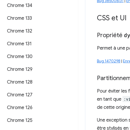
Bug 385006131
|
E
Chrome 134
CSS et UI
Chrome 133
Chrome 132
Propriété
d
Chrome 131
Permet à une pa
Chrome 130
Bug 1470298
|
Enr
Chrome 129
Partitionnem
Chrome 128
Pour éviter les 
Chrome 127
en tant que
:v
de cette origin
Chrome 126
Une exception s'
Chrome 125
être stylisés e