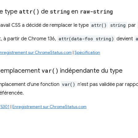
e type
attr(
)
de
string
en
raw-string
avail CSS a décidé de remplacer le type
attr()
string
par
, à partir de Chrome 136,
attr(data-foo string)
devient
nregistrement sur ChromeStatus.com
|
Spécification
e remplacement
var(
)
indépendante du type
emplacement d'une fonction
var()
n'est pas validée par rappo
référencée.
75301
|
Enregistrement sur ChromeStatus.com