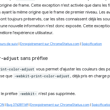
 origine de frame. Cette exception n'est activée que dans les
 ayant la même origine que le frame de premier niveau. Les 
sont toujours préservés, car les sites connaissent déjà les sou
cune nouvelle information n'est donc exposée. Cette excepti
iore l'expérience utilisateur.
urs de suivi
|
Enregistrement sur ChromeStatus.com
|
Spécification
r-adjust
sans préfixe
rint-color-adjust
vous permet d'ajuster les couleurs des pa
ose que
-webkit-print-color-adjust
, déjà pris en charge
 le préfixe
-webkit-
n'est pas supprimée.
MDN
|
Bug 376381169
|
Enregistrement sur ChromeStatus.com
|
Spécificati