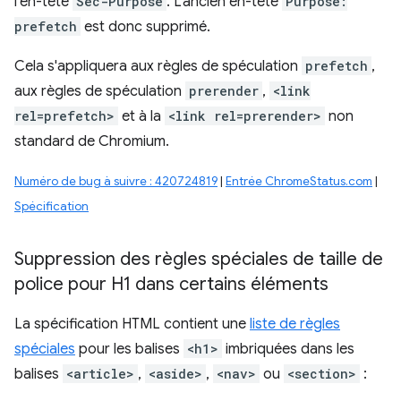
l'en-tête
Sec-Purpose
. L'ancien en-tête
Purpose:
prefetch
est donc supprimé.
Cela s'appliquera aux règles de spéculation
prefetch
,
aux règles de spéculation
prerender
,
<link
rel=prefetch>
et à la
<link rel=prerender>
non
standard de Chromium.
Numéro de bug à suivre : 420724819
|
Entrée ChromeStatus.com
|
Spécification
Suppression des règles spéciales de taille de
police pour H1 dans certains éléments
La spécification HTML contient une
liste de règles
spéciales
pour les balises
<h1>
imbriquées dans les
balises
<article>
,
<aside>
,
<nav>
ou
<section>
: